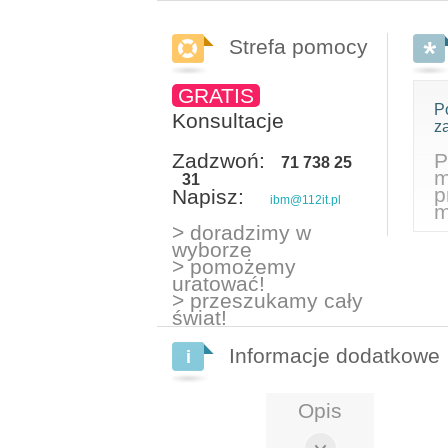
Strefa pomocy
GRATIS
P
Konsultacje
z
Zadzwoń:
P
71 738 25
m
31
p
Napisz:
ibm@112it.pl
m
> doradzimy w
wyborze
> pomożemy
uratować!
> przeszukamy cały
świat!
Informacje dodatkowe
Opis