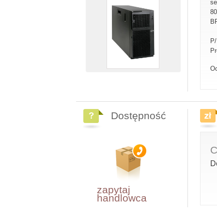
se
80
BR
P
Pr
Oc
Dostępność
C
D
zapytaj
handlowca