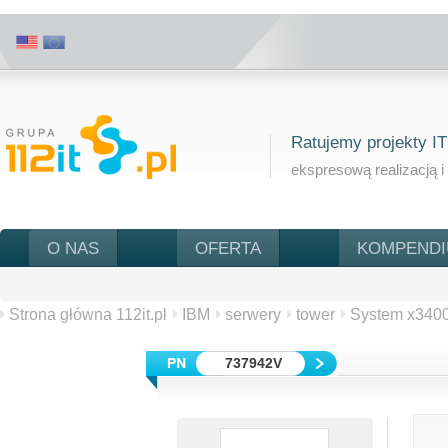
Ratujemy projekty IT
ekspresową realizacją i
O NAS
OFERTA
KOMPEND
Strona główna 112it.pl
IBM
serwery
tower
System x340
737942V