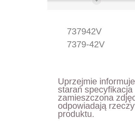
737942V
7379-42V
Uprzejmie informuj
starań specyfikacja
zamieszczona zdjęc
odpowiadają rzecz
produktu.