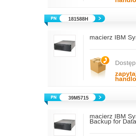
handl
181588H
macierz IBM Sy
Dostęp
zapyta
handl
39M5715
macierz IBM Sy
Backup for Dat