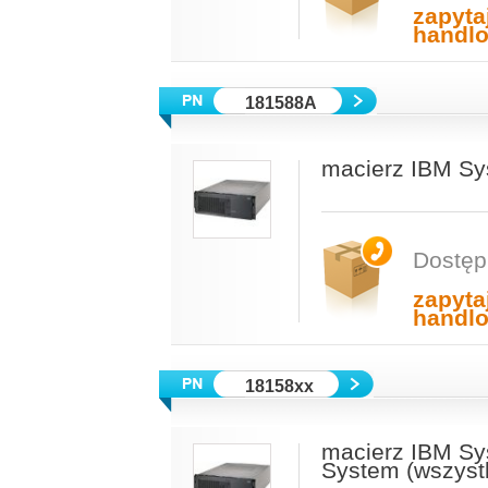
zapyta
handl
181588A
macierz IBM Sy
Dostęp
zapyta
handl
18158xx
macierz IBM Sy
System (wszyst