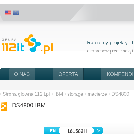
Ratujemy projekty IT
ekspresową realizacją i
O NAS
OFERTA
KOMPEND
Strona główna 112it.pl
IBM
storage
macierze
DS4800
DS4800 IBM
181582H