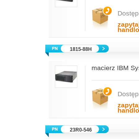
Dostęp
zapyta
handl
1815-88H
macierz IBM Sy
Dostęp
zapyta
handl
23R0-546