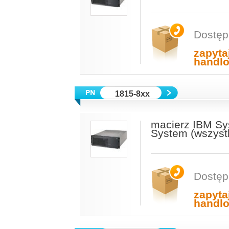
Dostęp
zapyta
handl
1815-8xx
macierz IBM Sy
System (wszyst
Dostęp
zapyta
handl