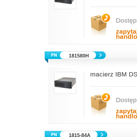
Dostęp
zapyta
handl
181580H
macierz IBM DS
Dostęp
zapyta
handl
1815-84A