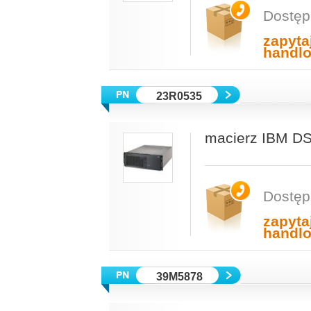
Dostęp
zapyta
handl
23R0535
macierz IBM 
Dostęp
zapyta
handl
39M5878