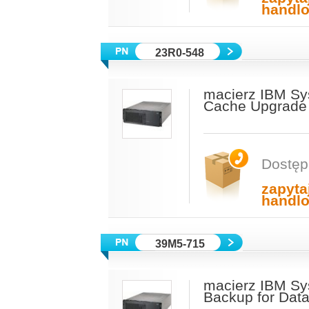
handl
23R0-548
macierz IBM Sy
Cache Upgrade 
Dostęp
zapyta
handl
39M5-715
macierz IBM Sy
Backup for Dat