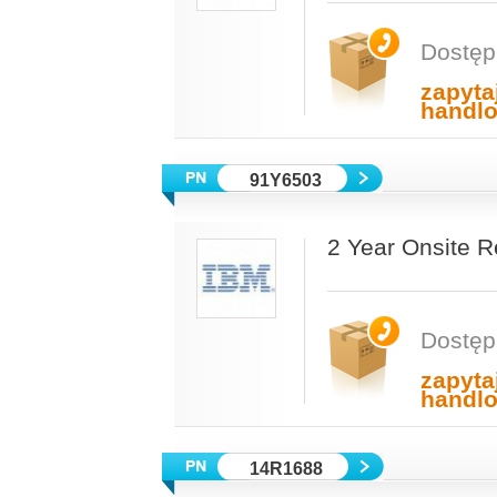
Dostęp
zapyta
handl
91Y6503
2 Year Onsite 
Dostęp
zapyta
handl
14R1688