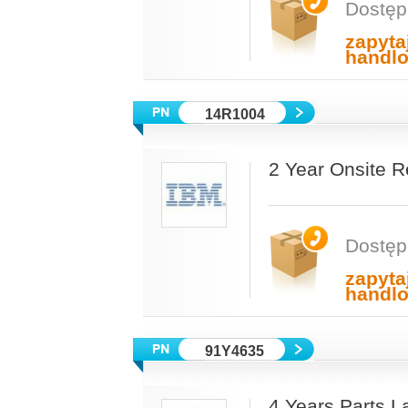
Dostęp
zapyta
handl
14R1004
2 Year Onsite 
Dostęp
zapyta
handl
91Y4635
4 Years Parts L