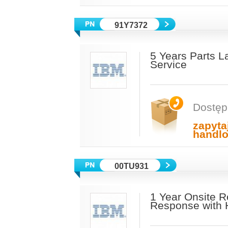
91Y7372
5 Years Parts L
Service
Dostęp
zapyta
handl
00TU931
1 Year Onsite R
Response with