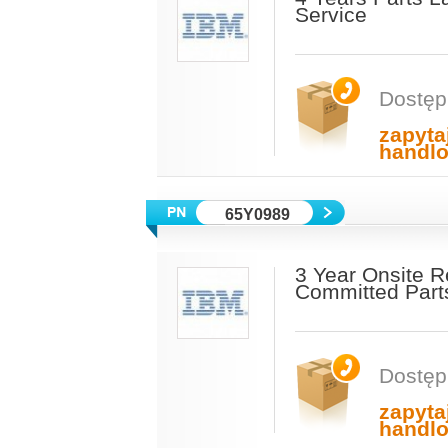
Service
Dostęp
zapyta
handl
65Y0989
3 Year Onsite 
Committed Part
Dostęp
zapyta
handl