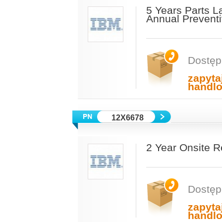
5 Years Parts L
Annual Prevent
Dostęp
zapyta
handl
12X6678
2 Year Onsite 
Dostęp
zapyta
handl