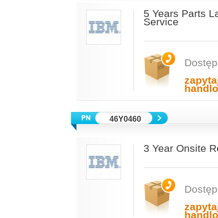
5 Years Parts L
Service
Dostęp
zapyta
handl
46Y0460
3 Year Onsite 
Dostęp
zapyta
handl