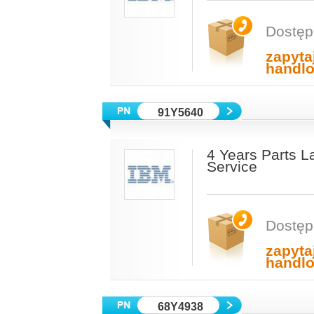
Dostęp
zapyta
handl
91Y5640
4 Years Parts L
Service
Dostęp
zapyta
handl
68Y4938