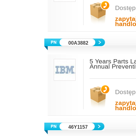
Dostęp
zapyta
handl
00A3882
5 Years Parts L
Annual Prevent
Dostęp
zapyta
handl
46Y1157