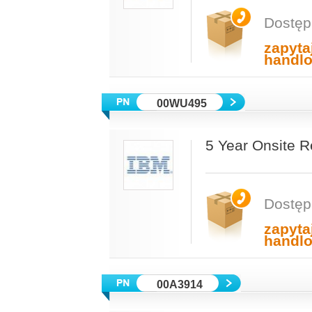
Dostęp
zapyta
handl
00WU495
5 Year Onsite 
Dostęp
zapyta
handl
00A3914