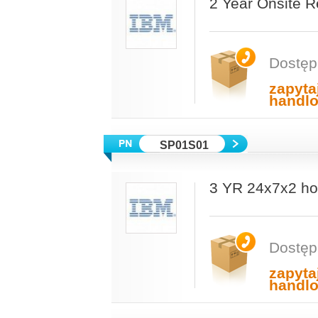
2 Year Onsite R
Dostęp
zapyta
handl
SP01S01
3 YR 24x7x2 ho
Dostęp
zapyta
handl