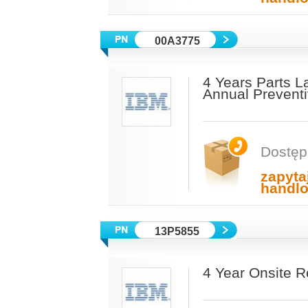
00A3775
4 Years Parts L
Annual Prevent
Dostęp
zapyta
handl
13P5855
4 Year Onsite R