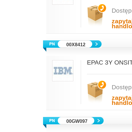
Dostęp
zapyta
handl
00X8412
EPAC 3Y ONSI
Dostęp
zapyta
handl
00GW097