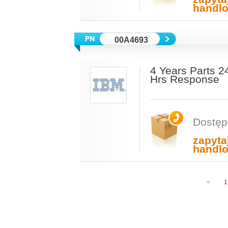
handl
00A4693
4 Years Parts 2
Hrs Response
Dostęp
zapyta
handl
<
1