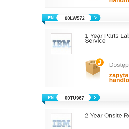
handl
00LW572
1 Year Parts La
Service
Dostęp
zapyta
handl
00TU967
2 Year Onsite 