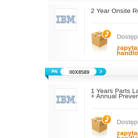
2 Year Onsite 
Dostęp
zapyta
handl
00X8589
1 Years Parts 
+ Annual Preve
Dostęp
zapyta