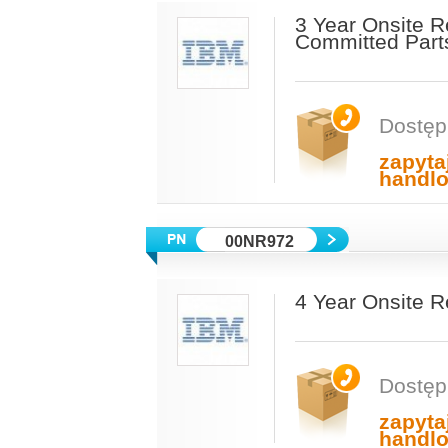
3 Year Onsite 
Committed Part
Dostęp
zapyta
handl
00NR972
4 Year Onsite 
Dostęp
zapyta
handl