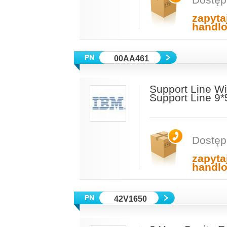
zapyta
handl
00AA461
Support Line Wi
Support Line 9*
Dostęp
zapyta
handl
42V1650