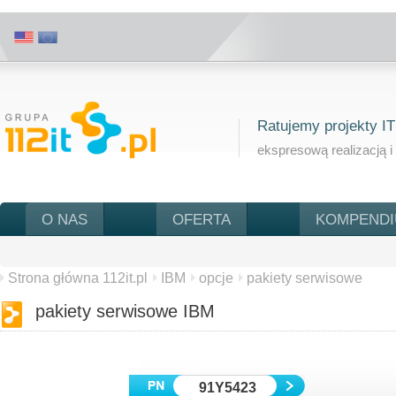
Ratujemy projekty IT
ekspresową realizacją i
O NAS
OFERTA
KOMPEND
Strona główna 112it.pl
IBM
opcje
pakiety serwisowe
pakiety serwisowe IBM
91Y5423