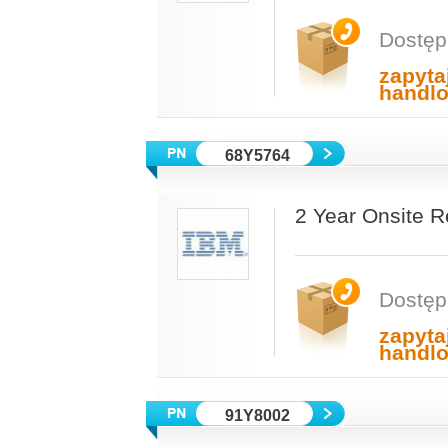
Dostęp
zapyta
handl
68Y5764
2 Year Onsite 
Dostęp
zapyta
handl
91Y8002