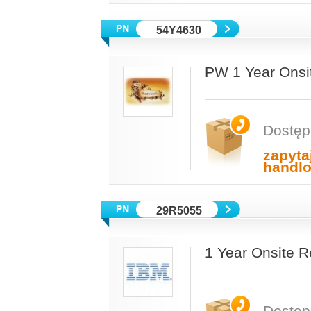
54Y4630
PW 1 Year Onsi
Dostęp
zapyta
handl
29R5055
1 Year Onsite R
Dostęp