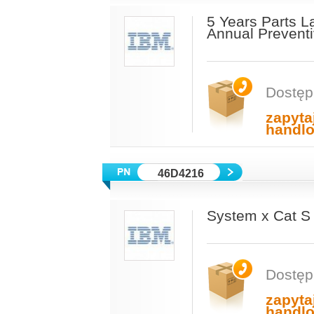
5 Years Parts L
Annual Prevent
Dostęp
zapyta
handl
46D4216
System x Cat S 
Dostęp
zapyta
handl