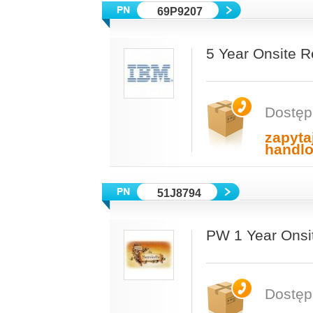
69P9207
5 Year Onsite 
Dostęp
zapyta
handl
51J8794
PW 1 Year Onsi
Dostęp