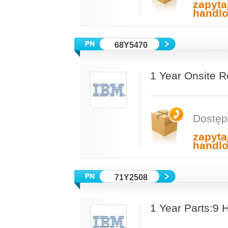
zapyta
handl
68Y5470
1 Year Onsite R
Dostęp
zapyta
handl
71Y2508
1 Year Parts:9 