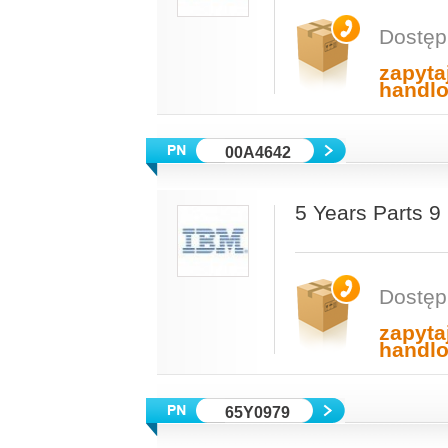
Dostęp
zapyta
handl
00A4642
5 Years Parts 9
Dostęp
zapyta
handl
65Y0979