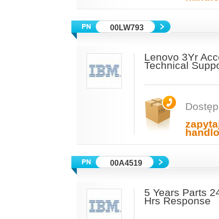
00LW793
Lenovo 3Yr Acc
Technical Suppo
Dostęp
zapyta
handl
00A4519
5 Years Parts 2
Hrs Response