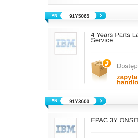
91Y5065
4 Years Parts L
Service
Dostęp
zapyta
handl
91Y3600
EPAC 3Y ONSI