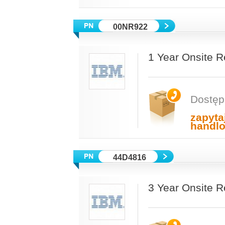
00NR922
1 Year Onsite R
Dostęp
zapyta
handl
44D4816
3 Year Onsite 