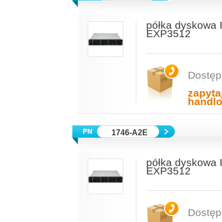
półka dyskowa 
EXP3512
Dostęp
zapyta
handl
1746-A2E
półka dyskowa 
EXP3512
Dostęp