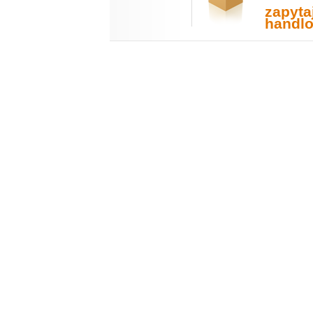
zapyta
handl