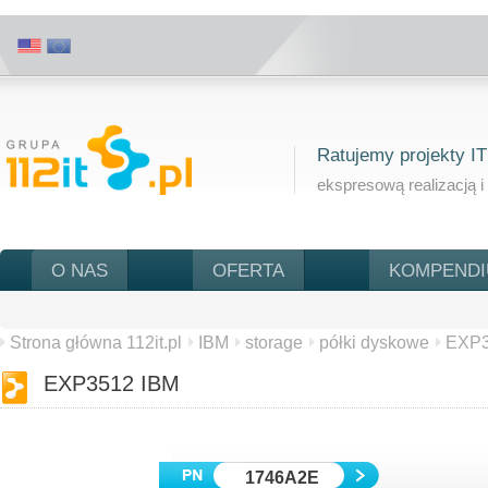
Ratujemy projekty IT
ekspresową realizacją i
O NAS
OFERTA
KOMPEND
Strona główna 112it.pl
IBM
storage
półki dyskowe
EXP
EXP3512 IBM
1746A2E