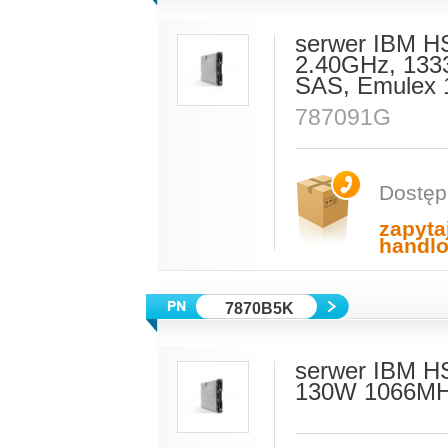
serwer IBM H
2.40GHz, 133
SAS, Emulex 1
787091G
Dostęp
zapyta
handl
7870B5K
serwer IBM H
130W 1066MH