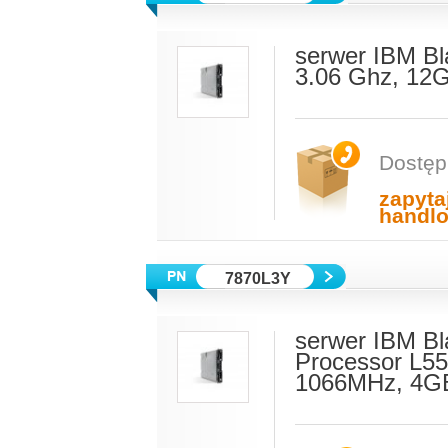
serwer IBM Bl
3.06 Ghz, 12
Dostęp
zapyta
handl
7870L3Y
serwer IBM Bl
Processor L5
1066MHz, 4GB