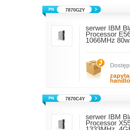
7870G2Y
serwer IBM Bl
Processor E5
1066MHz 80w,
Dostęp
zapyta
handl
7870C4Y
serwer IBM Bl
Processor X5
1333MHz, 4GB