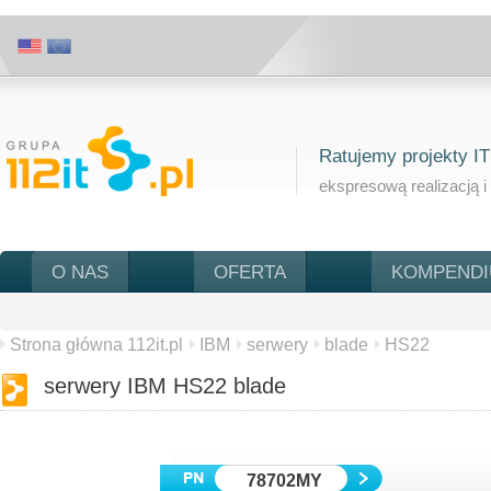
Ratujemy projekty IT
ekspresową realizacją i
O NAS
OFERTA
KOMPEND
Strona główna 112it.pl
IBM
serwery
blade
HS22
serwery IBM HS22 blade
78702MY