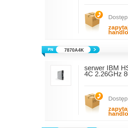
Dostęp
zapyta
handl
7870A4K
serwer IBM H
4C 2.26GHz 
Dostęp
zapyta
handl