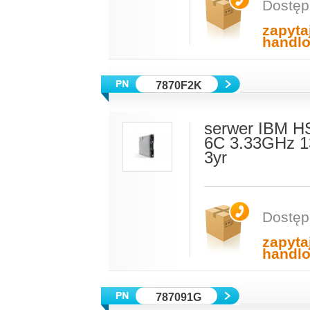
Dostęp
zapyta
handl
7870F2K
serwer IBM H
6C 3.33GHz 
3yr
Dostęp
zapyta
handl
787091G