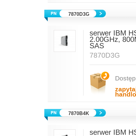
7870D3G
serwer IBM H
2.00GHz, 800
SAS
7870D3G
Dostęp
zapyta
handl
7870B4K
serwer IBM HS