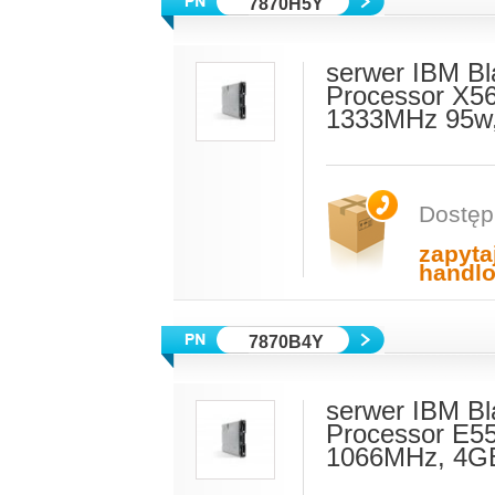
7870H5Y
serwer IBM Bl
Processor X5
1333MHz 95w,
Dostęp
zapyta
handl
7870B4Y
serwer IBM Bl
Processor E5
1066MHz, 4GB