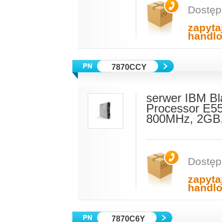
Dostęp
zapyta
handl
7870CCY
serwer IBM Bl
Processor E5
800MHz, 2GB,
Dostęp
zapyta
handl
7870C6Y