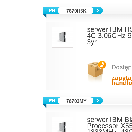
7870H5K
serwer IBM H
4C 3.06GHz 
3yr
Dostęp
zapyta
handl
78703MY
serwer IBM Bl
Processor X5