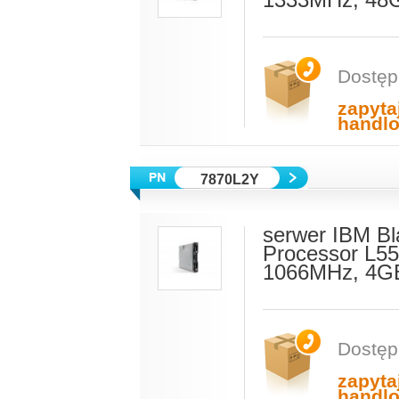
1333MHz, 48G
Dostęp
zapyta
handl
7870L2Y
serwer IBM Bl
Processor L5
1066MHz, 4GB
Dostęp
zapyta
handl