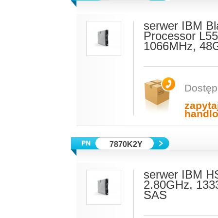
serwer IBM Bl
Processor L5
1066MHz, 48G
Dostęp
zapyta
handl
7870K2Y
serwer IBM H
2.80GHz, 133
SAS