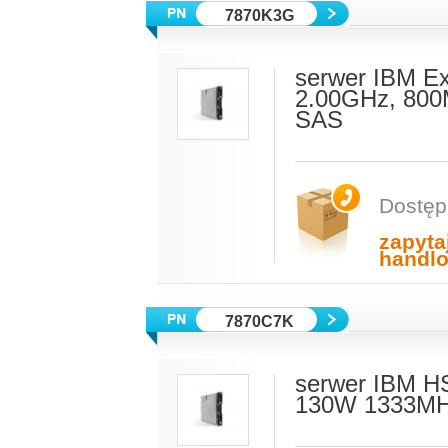
7870K3G
serwer IBM E
2.00GHz, 800
SAS
Dostęp
zapyta
handl
7870C7K
serwer IBM H
130W 1333MH