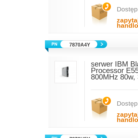
Dostęp
zapyta
handl
7870A4Y
serwer IBM Bl
Processor E5
800MHz 80w, 
Dostęp
zapyta
handl