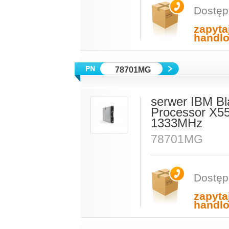
Dostęp
zapyta
handl
78701MG
serwer IBM Bl
Processor X5
1333MHz
78701MG
Dostęp
zapyta
handl