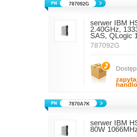
787092G
serwer IBM H
2.40GHz, 133
SAS, QLogic 
787092G
Dostęp
zapyta
handl
7870A7K
serwer IBM H
80W 1066MHz