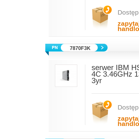
Dostęp
zapyta
handl
7870F3K
serwer IBM H
4C 3.46GHz 
3yr
Dostęp
zapyta
handl