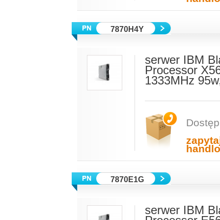
7870H4Y
serwer IBM Bl
Processor X5
1333MHz 95w,
Dostęp
zapyta
handl
7870E1G
serwer IBM Bl