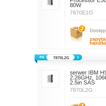
Processor E5
80W
7870E1G
Dostęp
zapyta
handl
7870L2G
serwer IBM H
2.26GHz, 106
2.5in SAS
7870L2G