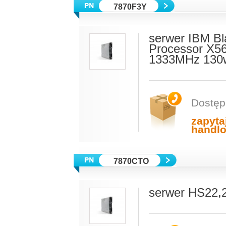
7870F3Y
serwer IBM Bl
Processor X5
1333MHz 130w
Dostęp
zapyta
handl
7870CTO
serwer HS22,