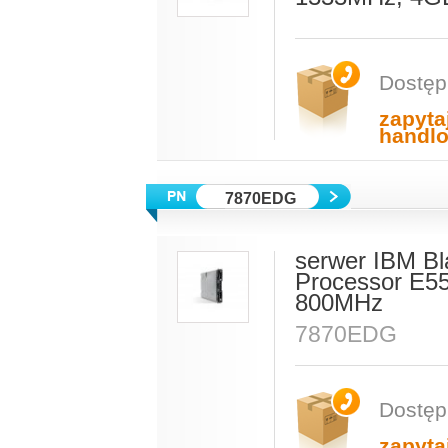
Dostęp
zapyta
handl
7870EDG
serwer IBM Bl
Processor E5
800MHz
7870EDG
Dostęp
zapyta