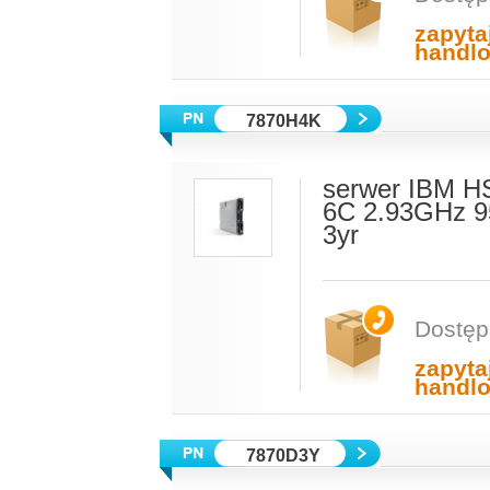
zapyta
handl
7870H4K
serwer IBM H
6C 2.93GHz 
3yr
Dostęp
zapyta
handl
7870D3Y