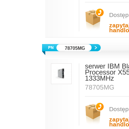
Dostęp
zapyta
handl
78705MG
serwer IBM Bl
Processor X5
1333MHz
78705MG
Dostęp
zapyta
handl