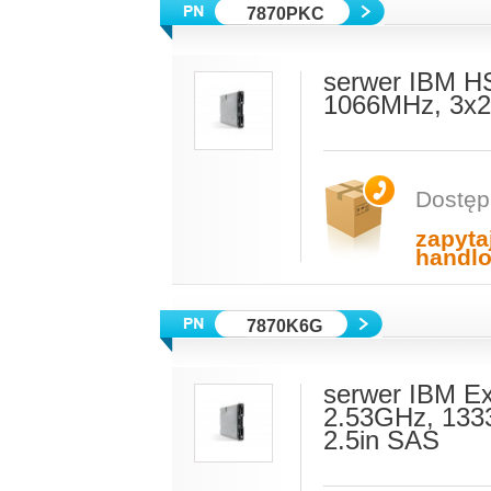
7870PKC
serwer IBM H
1066MHz, 3x2
Dostęp
zapyta
handl
7870K6G
serwer IBM E
2.53GHz, 13
2.5in SAS