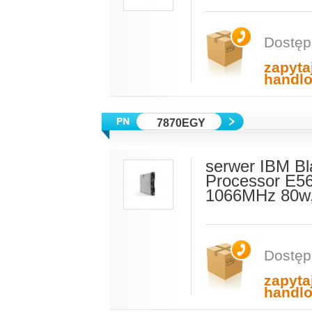
Dostęp
zapyta
handl
7870EGY
serwer IBM Bl
Processor E5
1066MHz 80w,
Dostęp
zapyta
handl