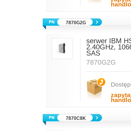
handl
7870G2G
serwer IBM H
2.40GHz, 106
SAS
7870G2G
Dostęp
zapyta
handl
7870C8K