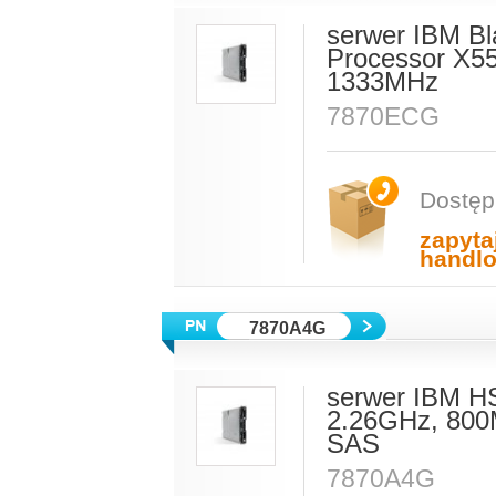
serwer IBM Bl
Processor X5
1333MHz
7870ECG
Dostęp
zapyta
handl
7870A4G
serwer IBM H
2.26GHz, 800
SAS
7870A4G