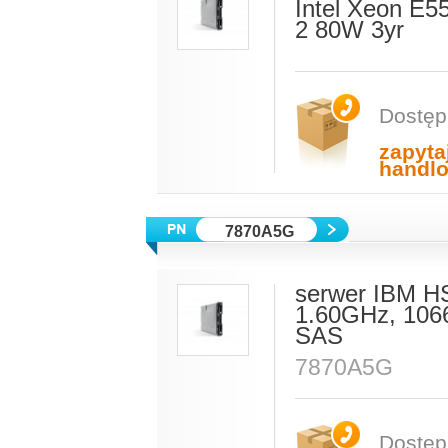
Intel Xeon E
2 80W 3yr
Dostęp
zapyta
handl
7870A5G
serwer IBM H
1.60GHz, 106
SAS
7870A5G
Dostęp