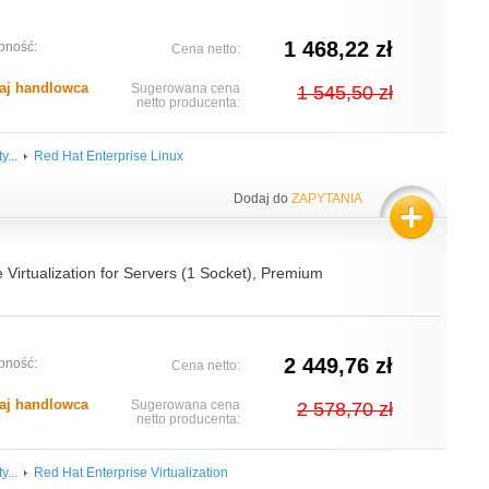
1 468,22 zł
pność:
Cena netto:
aj handlowca
Sugerowana cena
1 545,50 zł
netto producenta:
y...
Red Hat Enterprise Linux
Dodaj do
ZAPYTANIA
 Virtualization for Servers (1 Socket), Premium
2 449,76 zł
pność:
Cena netto:
aj handlowca
Sugerowana cena
2 578,70 zł
netto producenta:
y...
Red Hat Enterprise Virtualization