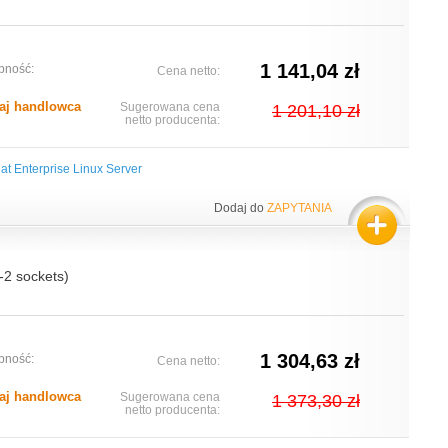
1 141,04 zł
pność:
Cena netto:
aj handlowca
Sugerowana cena
1 201,10 zł
netto producenta:
at Enterprise Linux Server
Dodaj do
ZAPYTANIA
1-2 sockets)
1 304,63 zł
pność:
Cena netto:
aj handlowca
Sugerowana cena
1 373,30 zł
netto producenta: