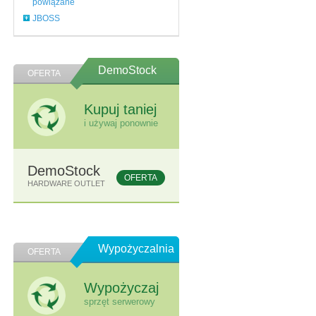
powiązane
JBOSS
DemoStock
OFERTA
Kupuj taniej
i używaj ponownie
DemoStock
OFERTA
HARDWARE OUTLET
Wypożyczalnia
OFERTA
Wypożyczaj
sprzęt serwerowy