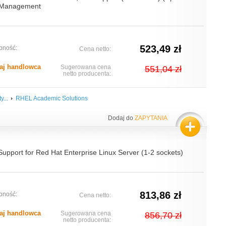
t Management
523,49 zł
pność:
Cena netto:
aj handlowca
Sugerowana cena
551,04 zł
netto producenta:
y...
RHEL Academic Solutions
Dodaj do
ZAPYTANIA
upport for Red Hat Enterprise Linux Server (1-2 sockets)
813,86 zł
pność:
Cena netto:
aj handlowca
Sugerowana cena
856,70 zł
netto producenta: