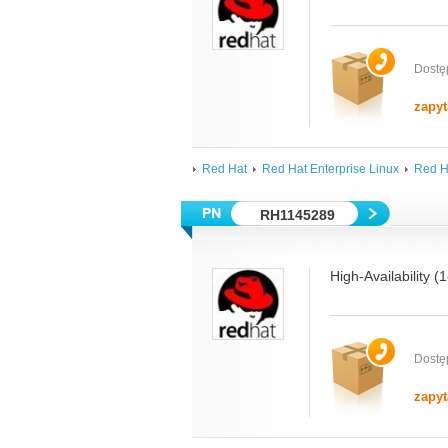
Dostę
zapyt
Red Hat
Red Hat Enterprise Linux
Red H
RH1145289
High-Availability (
Dostę
zapyt