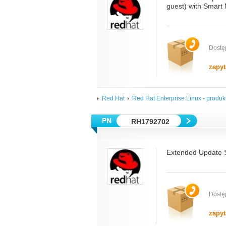
guest) with Smar
Dostę
zapyt
Red Hat
Red Hat Enterprise Linux - produkt
RH1792702
Extended Update S
Dostę
zapyt