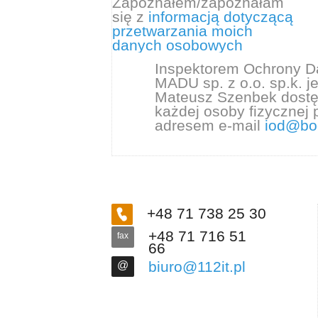
Zapoznałem/zapoznałam
się z
informacją dotyczącą
przetwarzania moich
danych osobowych
Inspektorem Ochrony D
MADU sp. z o.o. sp.k. j
Mateusz Szenbek dostę
każdej osoby fizycznej 
adresem e-mail
iod@bo
+48 71 738 25 30
+48 71 716 51
fax
66
biuro@112it.pl
@