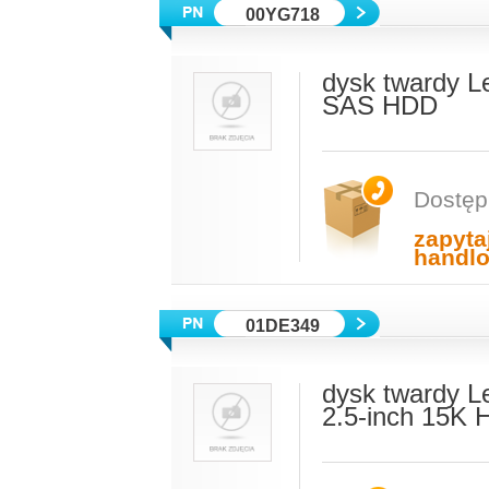
00YG718
dysk twardy L
SAS HDD
Dostęp
zapyta
handl
01DE349
dysk twardy 
2.5-inch 15K