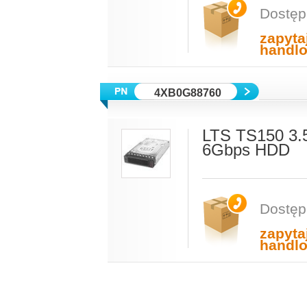
Dostęp
zapyta
handl
4XB0G88760
LTS TS150 3.5
6Gbps HDD
Dostęp
zapyta
handl