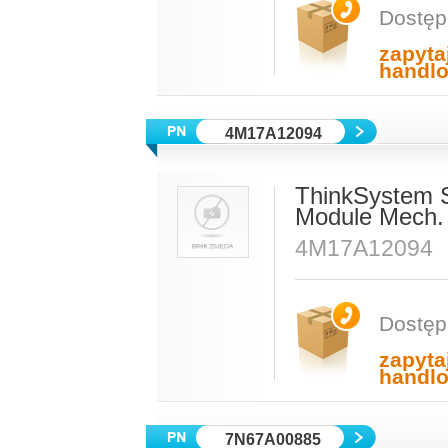
Dostęp
zapyta
handl
4M17A12094
ThinkSystem 
Module Mech. 
4M17A12094
Dostęp
zapyta
handl
7N67A00885