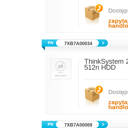
Dostęp
zapyta
handl
7XB7A00034
ThinkSystem 
512n HDD
Dostęp
zapyta
handl
7XB7A00069