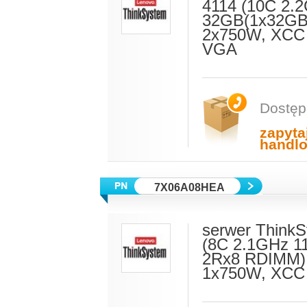
4114 (10C 2.
32GB(1x32GB,
2x750W, XCC E
VGA
Dostęp
zapyta
handl
7X06A08HEA
serwer ThinkS
(8C 2.1GHz 1
2Rx8 RDIMM),
1x750W, XCC E