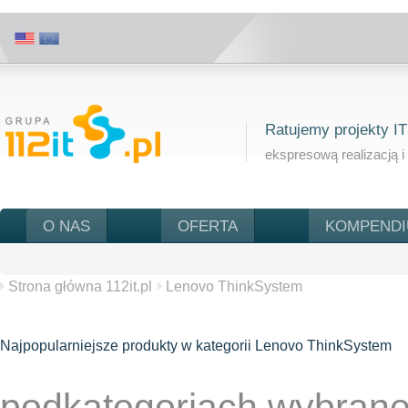
Ratujemy projekty IT
ekspresową realizacją i
O NAS
OFERTA
KOMPEND
Strona główna 112it.pl
Lenovo ThinkSystem
Najpopularniejsze produkty
w kategorii
Lenovo ThinkSystem
podkategoriach wybranej