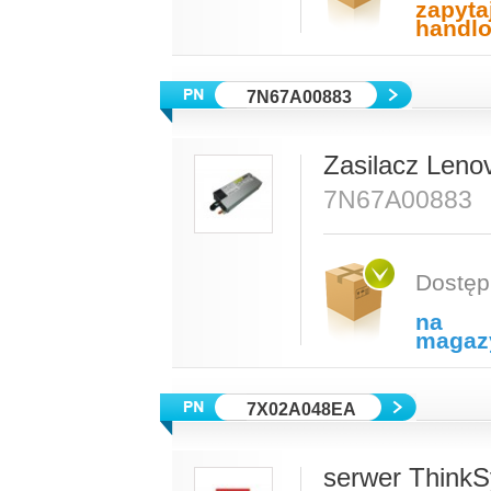
zapyta
handl
7N67A00883
Zasilacz Len
7N67A00883
Dostęp
na
magaz
7X02A048EA
serwer ThinkS