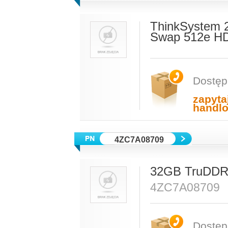
ThinkSystem 
Swap 512e H
Dostęp
zapyta
handl
4ZC7A08709
32GB TruDDR
4ZC7A08709
Dostęp