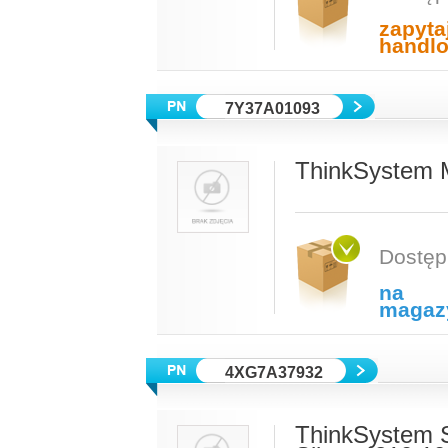
zapyta
handl
7Y37A01093
ThinkSystem M
Dostęp
na
magaz
4XG7A37932
ThinkSystem 