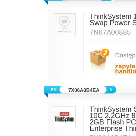
ThinkSystem 
Swap Power S
7N67A00885
Dostęp
zapyta
handl
7X06A0B4EA
ThinkSystem S
10C 2.2GHz 8
2GB Flash PC
Enterprise Thi