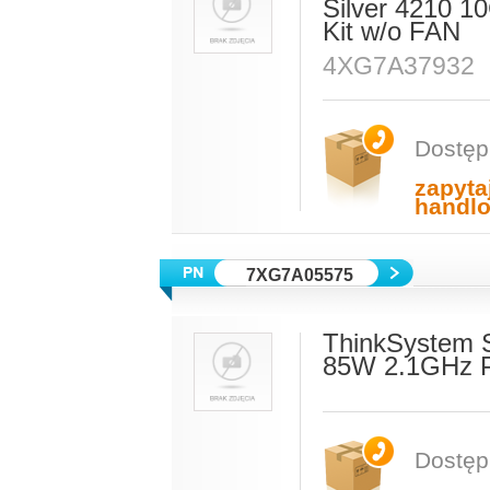
Silver 4210 1
Kit w/o FAN
4XG7A37932
Dostęp
zapyta
handl
7XG7A05575
ThinkSystem S
85W 2.1GHz Pr
Dostęp