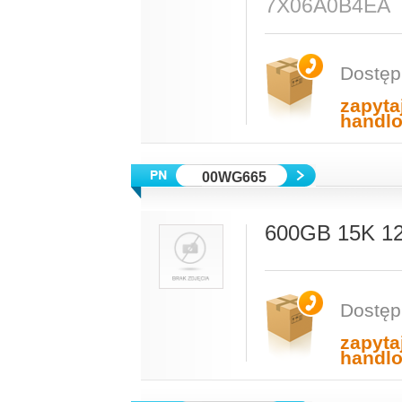
7X06A0B4EA
Dostęp
zapyta
handl
00WG665
600GB 15K 1
Dostęp
zapyta
handl