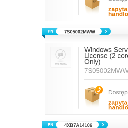
zapyta
handl
7S05002MWW
Windows Serve
License (2 co
Only)
7S05002MW
Dostęp
zapyta
handl
4XB7A14106