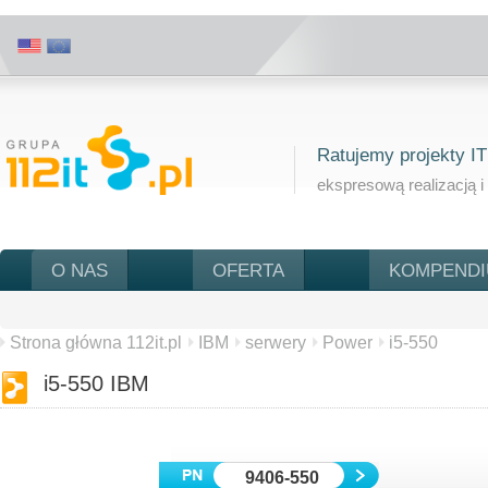
Ratujemy projekty IT
ekspresową realizacją i
O NAS
OFERTA
KOMPEND
Strona główna 112it.pl
IBM
serwery
Power
i5-550
i5-550 IBM
9406-550