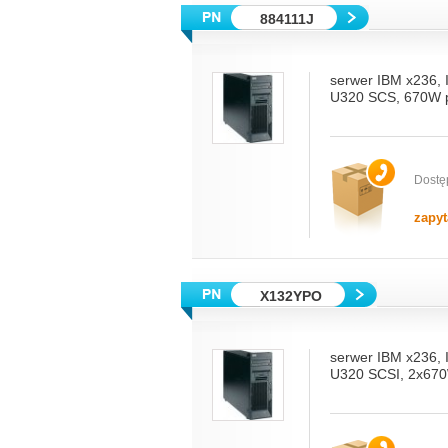
884111J
serwer IBM x236,
U320 SCS, 670W p
Dostę
zapyt
X132YPO
serwer IBM x236,
U320 SCSI, 2x670