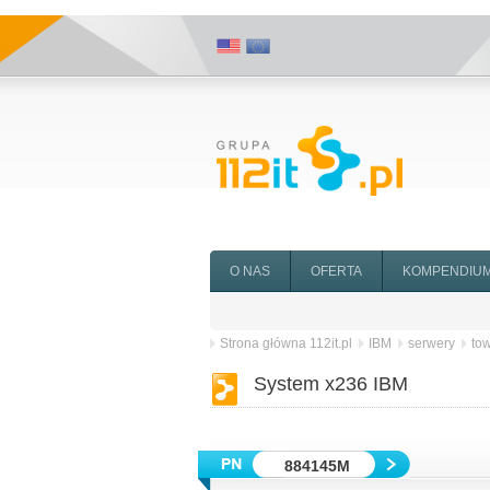
O NAS
OFERTA
KOMPENDIU
Strona główna 112it.pl
IBM
serwery
to
System x236 IBM
884145M