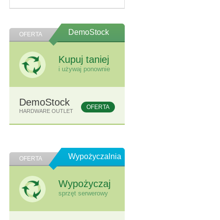
DemoStock
OFERTA
Kupuj taniej
i używaj ponownie
DemoStock
OFERTA
HARDWARE OUTLET
Wypożyczalnia
OFERTA
Wypożyczaj
sprzęt serwerowy