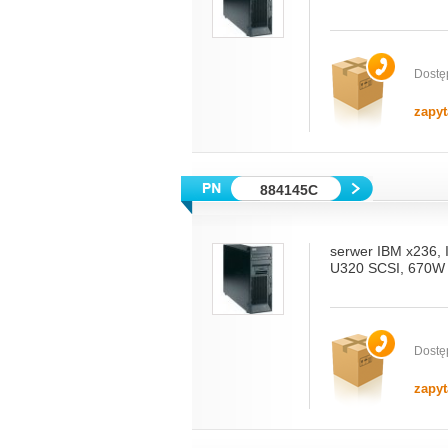
Dostę
zapyt
884145C
serwer IBM x236,
U320 SCSI, 670W 
Dostę
zapyt