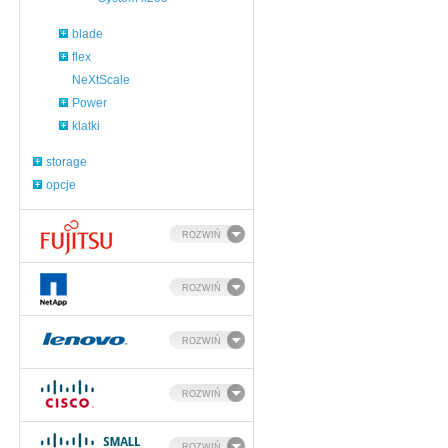
blade
flex
NeXtScale
Power
klatki
storage
opcje
ROZWIŃ
ROZWIŃ
ROZWIŃ
ROZWIŃ
ROZWIŃ