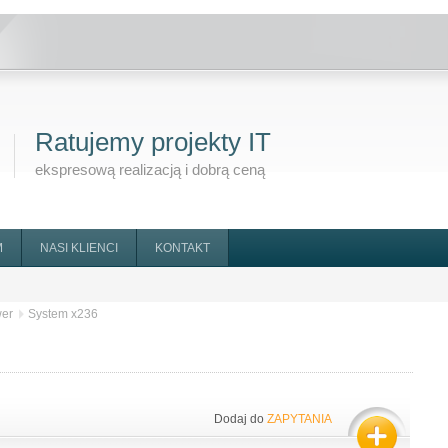
Ratujemy projekty IT
ekspresową realizacją i dobrą ceną
M
NASI KLIENCI
KONTAKT
wer
System x236
Dodaj do
ZAPYTANIA