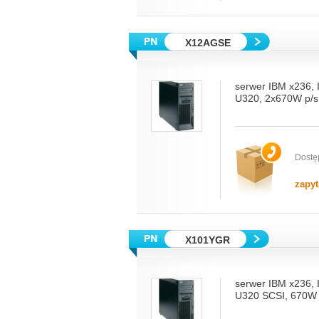
X12AGSE
serwer IBM x236,
U320, 2x670W p/s
Dostę
zapyt
X101YGR
serwer IBM x236,
U320 SCSI, 670W 