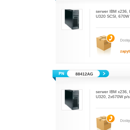
serwer IBM x236,
U320 SCSI, 670W 
Dostę
zapyt
88412AG
serwer IBM x236,
U320, 2x670W p/s
Dostę