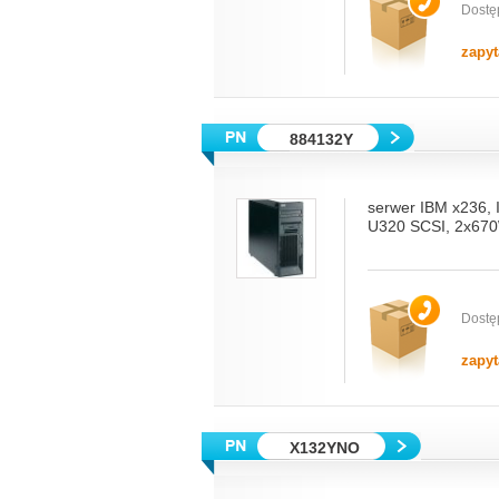
Dostę
zapyt
884132Y
serwer IBM x236,
U320 SCSI, 2x670
Dostę
zapyt
X132YNO