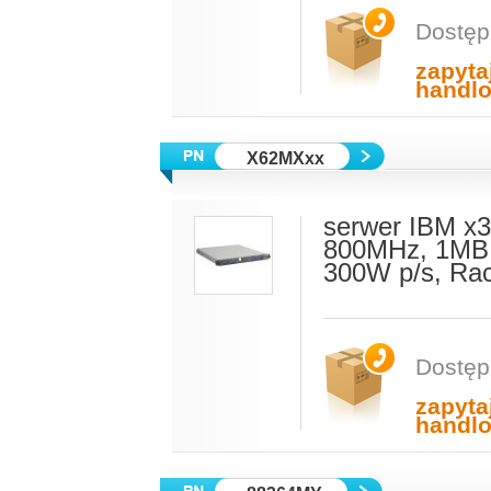
Dostęp
zapyta
handl
X62MXxx
serwer IBM x3
800MHz, 1MB 
300W p/s, Ra
Dostęp
zapyta
handl