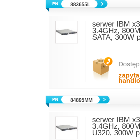
883655L
serwer IBM x3
3.4GHz, 800M
SATA, 300W p
Dostęp
zapyta
handl
84895MM
serwer IBM x3
3.4GHz, 800M
U320, 300W p