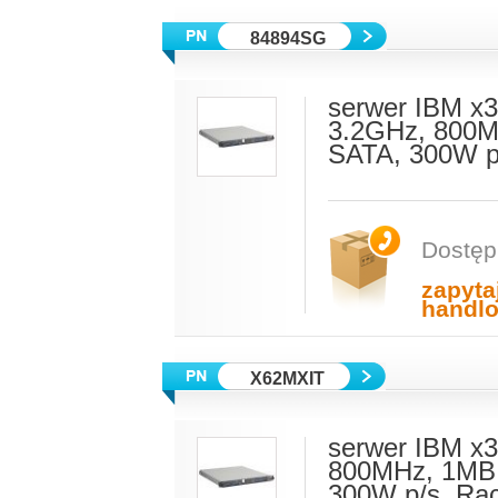
84894SG
serwer IBM x3
3.2GHz, 800M
SATA, 300W p
Dostęp
zapyta
handl
X62MXIT
serwer IBM x3
800MHz, 1MB 
300W p/s, Ra