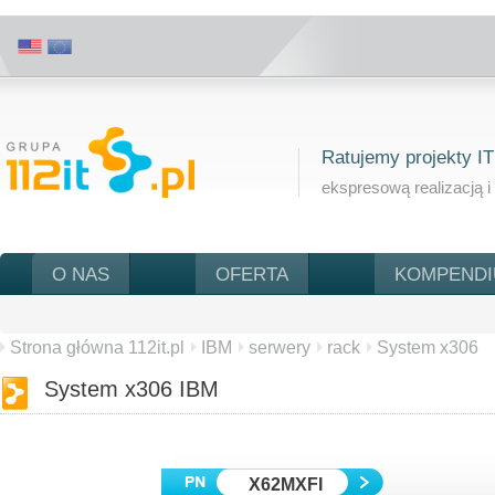
Ratujemy projekty IT
ekspresową realizacją i
O NAS
OFERTA
KOMPEND
Strona główna 112it.pl
IBM
serwery
rack
System x306
System x306 IBM
X62MXFI