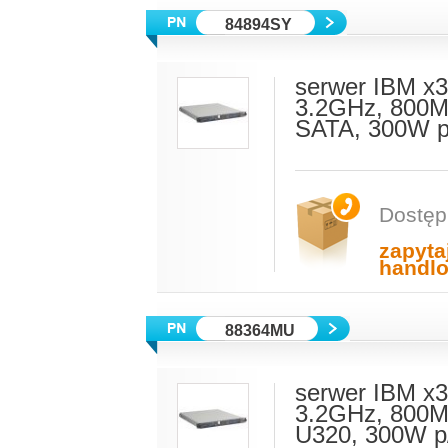
84894SY
serwer IBM x3
3.2GHz, 800M
SATA, 300W p
Dostęp
zapyta
handl
88364MU
serwer IBM x3
3.2GHz, 800M
U320, 300W p