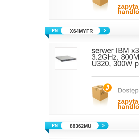
zapyta
handl
X64MYFR
serwer IBM x3
3.2GHz, 800M
U320, 300W p
Dostęp
zapyta
handl
88362MU