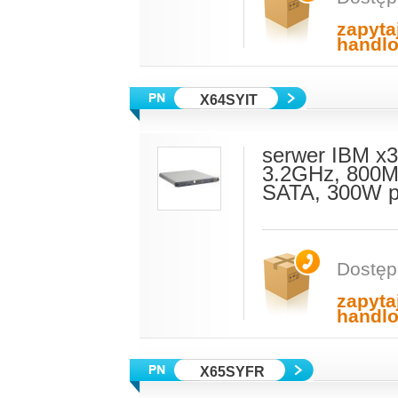
zapyta
handl
X64SYIT
serwer IBM x3
3.2GHz, 800M
SATA, 300W p
Dostęp
zapyta
handl
X65SYFR