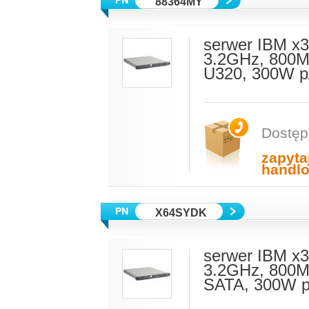
88364MY
serwer IBM x3
3.2GHz, 800M
U320, 300W p
Dostęp
zapyta
handl
X64SYDK
serwer IBM x3
3.2GHz, 800M
SATA, 300W p