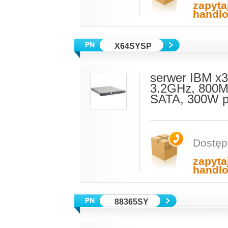
zapyta
handl
X64SYSP
serwer IBM x3
3.2GHz, 800M
SATA, 300W p
Dostęp
zapyta
handl
88365SY