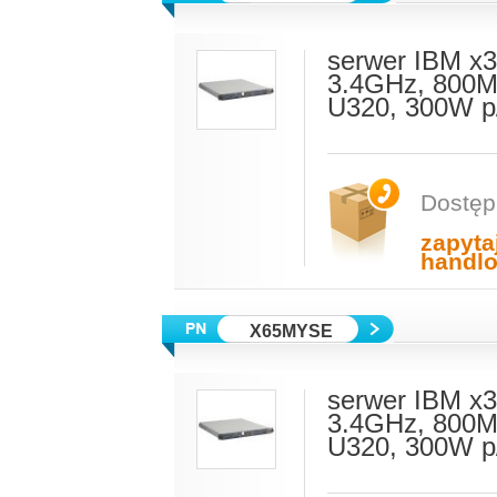
serwer IBM x3
3.4GHz, 800M
U320, 300W p
Dostęp
zapyta
handl
X65MYSE
serwer IBM x3
3.4GHz, 800M
U320, 300W p