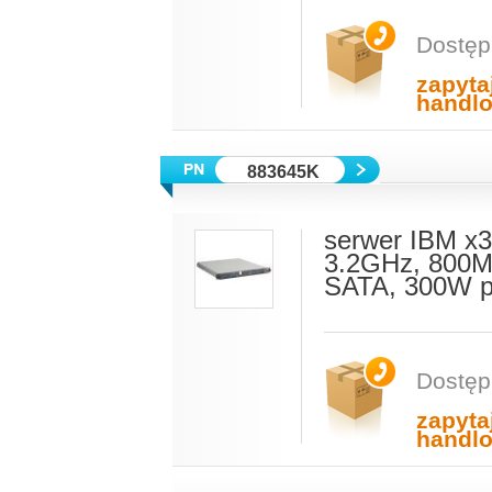
Dostęp
zapyta
handl
883645K
serwer IBM x3
3.2GHz, 800M
SATA, 300W p
Dostęp
zapyta
handl