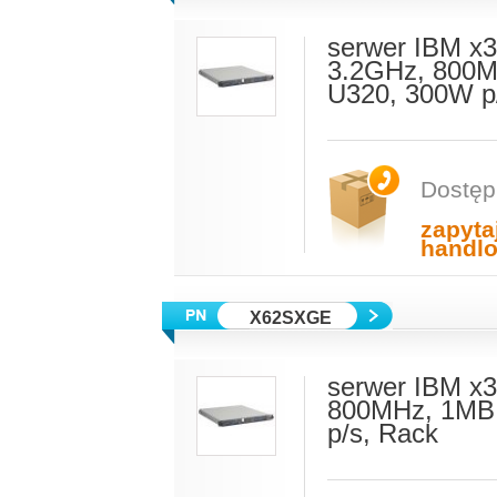
serwer IBM x3
3.2GHz, 800M
U320, 300W p
Dostęp
zapyta
handl
X62SXGE
serwer IBM x3
800MHz, 1MB 
p/s, Rack