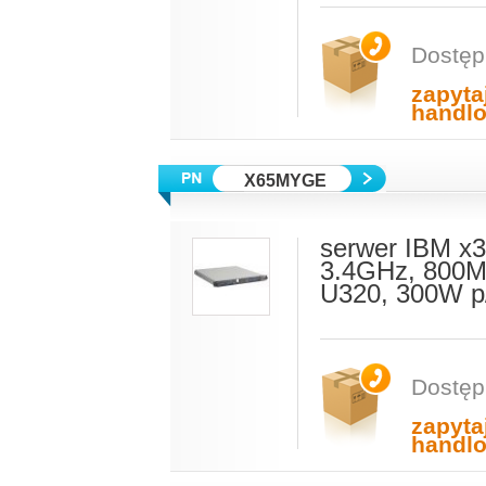
Dostęp
zapyta
handl
X65MYGE
serwer IBM x3
3.4GHz, 800M
U320, 300W p
Dostęp
zapyta
handl