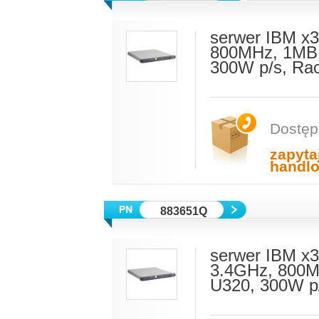
serwer IBM x3
800MHz, 1MB 
300W p/s, Ra
Dostęp
zapyta
handl
883651Q
serwer IBM x3
3.4GHz, 800M
U320, 300W p