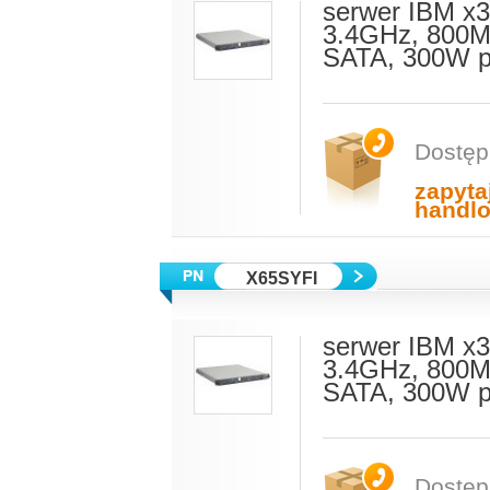
serwer IBM x3
3.4GHz, 800M
SATA, 300W p
Dostęp
zapyta
handl
X65SYFI
serwer IBM x3
3.4GHz, 800M
SATA, 300W p
Dostęp