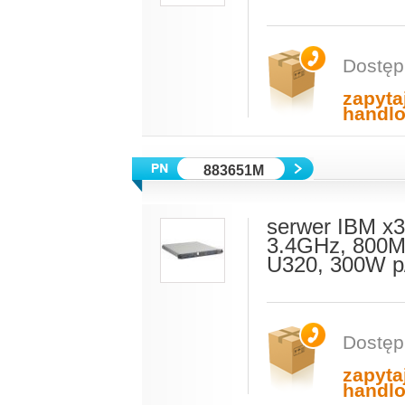
Dostęp
zapyta
handl
883651M
serwer IBM x3
3.4GHz, 800M
U320, 300W p
Dostęp
zapyta
handl