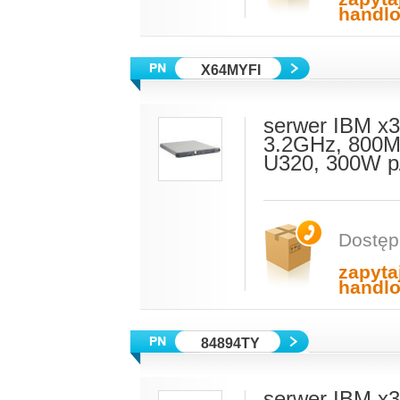
handl
X64MYFI
serwer IBM x3
3.2GHz, 800M
U320, 300W p
Dostęp
zapyta
handl
84894TY
serwer IBM x3