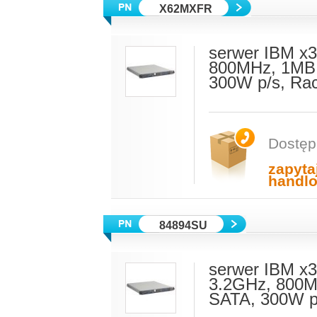
X62MXFR
serwer IBM x3
800MHz, 1MB 
300W p/s, Ra
Dostęp
zapyta
handl
84894SU
serwer IBM x3
3.2GHz, 800M
SATA, 300W p