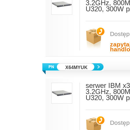
3.2GHz, 800M
U320, 300W p
Dostęp
zapyta
handl
X64MYUK
serwer IBM x3
3.2GHz, 800M
U320, 300W p
Dostęp