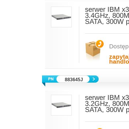
serwer IBM x3
3.4GHz, 800M
SATA, 300W p
Dostęp
zapyta
handl
883645J
serwer IBM x3
3.2GHz, 800M
SATA, 300W p