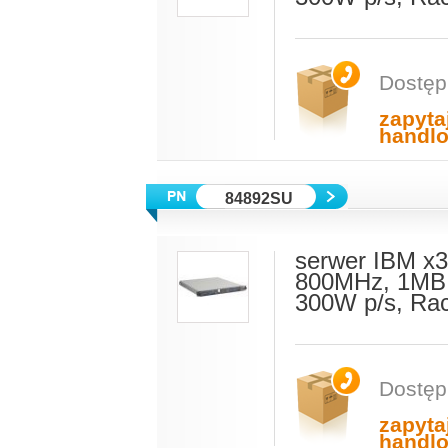
Dostęp
zapyta
handl
84892SU
serwer IBM x3
800MHz, 1MB 
300W p/s, Ra
Dostęp
zapyta
handl