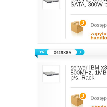
SATA, 300W p
Dostęp
zapyta
handl
X62SXSA
serwer IBM x3
800MHz, 1MB 
p/s, Rack
Dostęp
zapyta