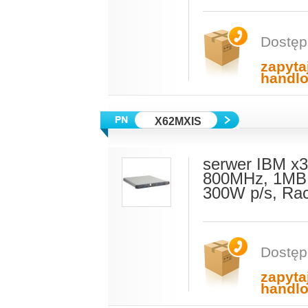
Dostęp
zapyta
handl
X62MXIS
serwer IBM x3
800MHz, 1MB 
300W p/s, Ra
Dostęp
zapyta
handl