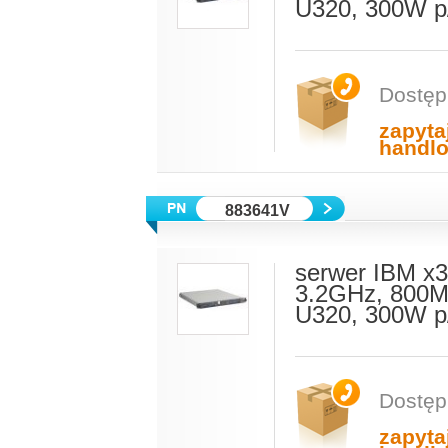
U320, 300W p
Dostęp
zapyta
handl
883641V
serwer IBM x3
3.2GHz, 800M
U320, 300W p
Dostęp
zapyta