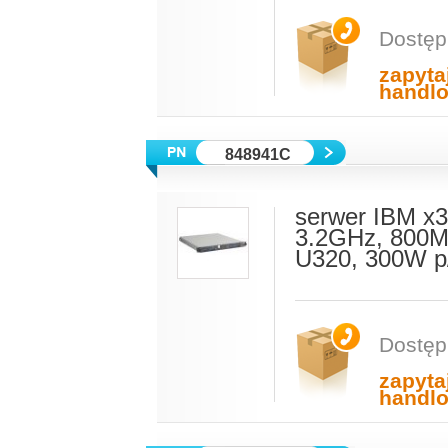
Dostęp
zapyta
handl
848941C
serwer IBM x3
3.2GHz, 800M
U320, 300W p
Dostęp
zapyta
handl