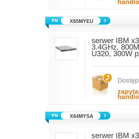
handl
X65MYEU
serwer IBM x3
3.4GHz, 800M
U320, 300W p
Dostęp
zapyta
handl
X64MYSA
serwer IBM x3