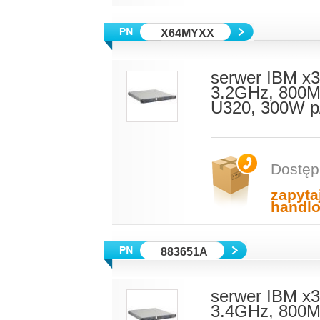
X64MYXX
serwer IBM x3
3.2GHz, 800M
U320, 300W p
Dostęp
zapyta
handl
883651A
serwer IBM x3
3.4GHz, 800M