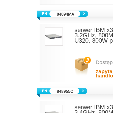
84894MA
serwer IBM x3
3.2GHz, 800M
U320, 300W p
Dostęp
zapyta
handl
848955C
serwer IBM x3
3.4GHz, 800M