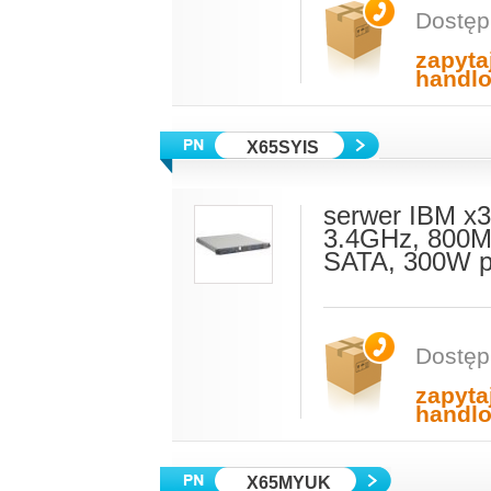
Dostęp
zapyta
handl
X65SYIS
serwer IBM x3
3.4GHz, 800M
SATA, 300W p
Dostęp
zapyta
handl
X65MYUK