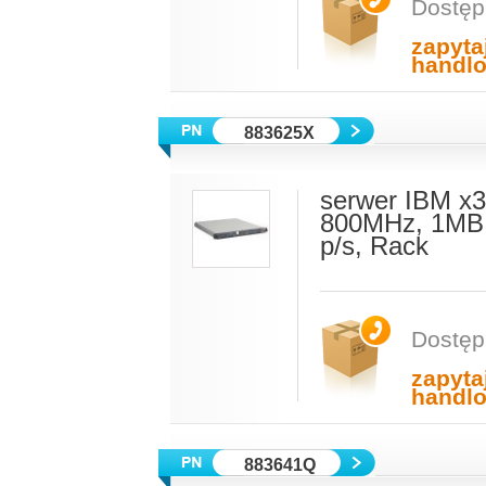
Dostęp
zapyta
handl
883625X
serwer IBM x3
800MHz, 1MB 
p/s, Rack
Dostęp
zapyta
handl
883641Q