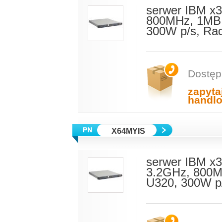
serwer IBM x3
800MHz, 1MB 
300W p/s, Ra
Dostęp
zapyta
handl
X64MYIS
serwer IBM x3
3.2GHz, 800M
U320, 300W p