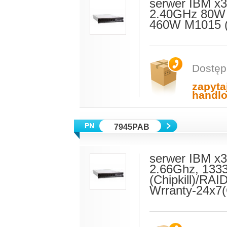
serwer IBM x
2.40GHz 80W 
460W M1015 (R
Dostęp
zapyta
handl
7945PAB
serwer IBM x3
2.66Ghz, 133
(Chipkill)/R
Wrranty-24x7