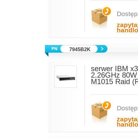
Dostęp
zapyta
handl
7945B2K
serwer IBM x
2.26GHz 80W 
M1015 Raid (R
Dostęp
zapyta
handl