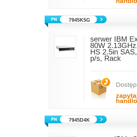
handl
7945K5G
serwer IBM E
80W 2.13GHz,
HS 2.5in SAS,
p/s, Rack
Dostęp
zapyta
handl
7945D4K