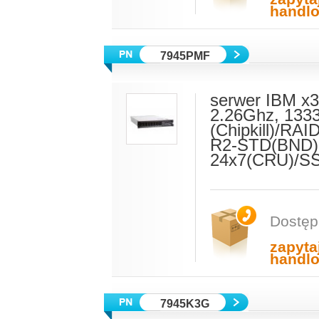
handl
7945PMF
serwer IBM x3
2.26Ghz, 133
(Chipkill)/R
R2-STD(BND)(6
24x7(CRU)/S
Dostęp
zapyta
handl
7945K3G