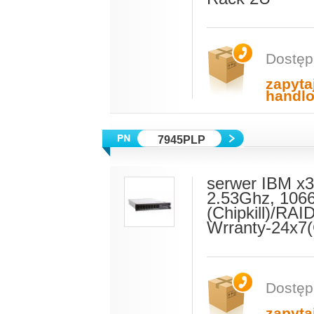
Dostęp
zapyta
handl
7945PLP
serwer IBM x3
2.53Ghz, 106
(Chipkill)/R
Wrranty-24x7
Dostęp
zapyta