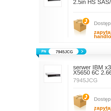
2.5in HS SAS
Dostęp
zapyta
handl
7945JCG
serwer IBM x3
X5650 6C 2.
7945JCG
Dostęp
zapyta