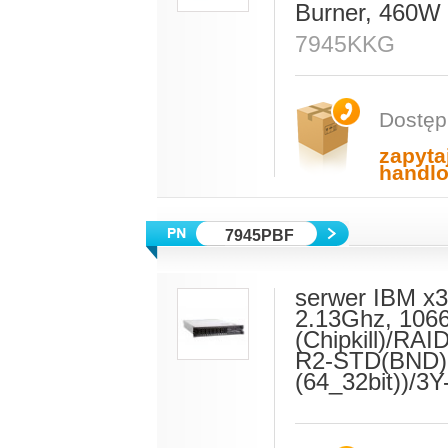
Burner, 460W 
7945KKG
Dostęp
zapyta
handl
7945PBF
serwer IBM x3
2.13Ghz, 106
(Chipkill)/R
R2-STD(BND)(
(64_32bit))/3