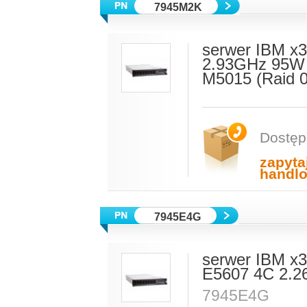
7945M2K
serwer IBM x
2.93GHz 95W 
M5015 (Raid 0
Dostęp
zapyta
handl
7945E4G
serwer IBM x3
E5607 4C 2.
7945E4G