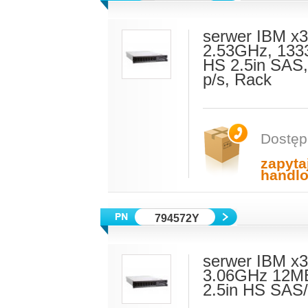
serwer IBM x
2.53GHz, 133
HS 2.5in SAS,
p/s, Rack
Dostęp
zapyta
handl
794572Y
serwer IBM x3
3.06GHz 12M
2.5in HS SAS