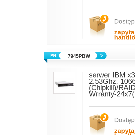
Dostęp
zapyta
handl
7945PBW
serwer IBM x3
2.53Ghz, 106
(Chipkill)/R
Wrranty-24x7
Dostęp
zapyta