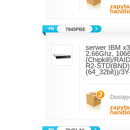
zapyta
handl
7945PBE
serwer IBM x3
2.66Ghz, 106
(Chipkill)/R
R2-STD(BND)(
(64_32bit))/3
Dostęp
zapyta
handl