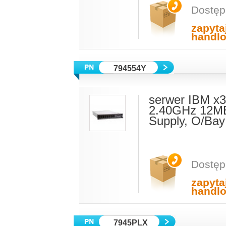
Dostęp
zapyta
handl
794554Y
serwer IBM x3
2.40GHz 12M
Supply, O/Ba
Dostęp
zapyta
handl
7945PLX