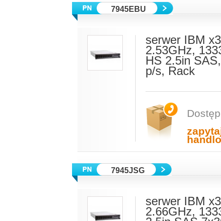
7945EBU
serwer IBM x
2.53GHz, 133
HS 2.5in SAS,
p/s, Rack
Dostęp
zapyta
handl
7945JSG
serwer IBM x
2.66GHz, 13