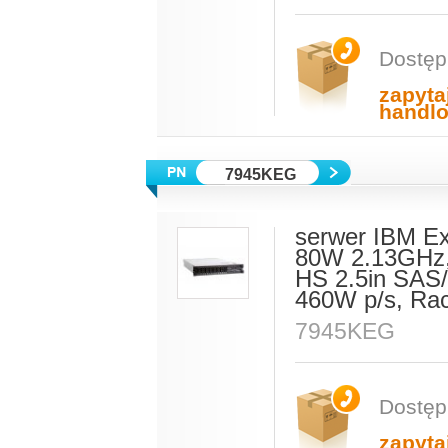
Dostęp
zapyta
handl
7945KEG
serwer IBM E
80W 2.13GHz
HS 2.5in SAS/
460W p/s, Ra
7945KEG
Dostęp
zapyta