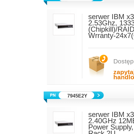
serwer IBM x3
2.53Ghz, 133
(Chipkill)/R
Wrranty-24x7
Dostęp
zapyta
handl
7945E2Y
serwer IBM x3
2.40GHz 12M
Power Supply
Rack 2U