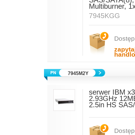
SAS/SATA(8),
Multiburner,
7945KGG
Dostęp
zapyta
handl
7945M2Y
serwer IBM x3
2.93GHz 12M
2.5in HS SAS
Dostęp