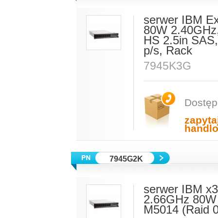
serwer IBM E
80W 2.40GHz,
HS 2.5in SAS,
p/s, Rack
7945K3G
Dostęp
zapyta
handl
7945G2K
serwer IBM x
2.66GHz 80W 
M5014 (Raid 0,