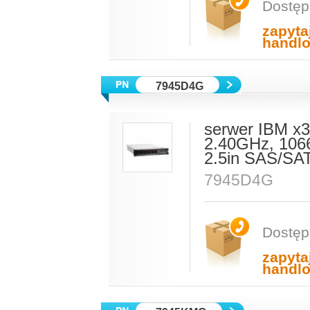
Dostęp
zapyta
handl
7945D4G
serwer IBM x
2.40GHz, 10
2.5in SAS/SA
7945D4G
Dostęp
zapyta
handl