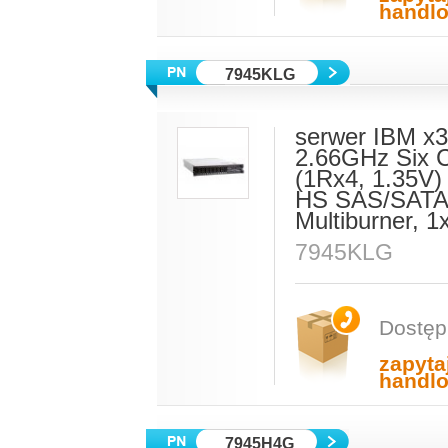
handl
7945KLG
serwer IBM x3
2.66GHz Six 
(1Rx4, 1.35V
HS SAS/SATA(
Multiburner,
7945KLG
Dostęp
zapyta
handl
7945H4G