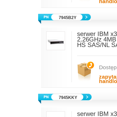
handl
7945B2Y
serwer IBM x3
2.26GHz 4MB 
HS SAS/NL S
Dostęp
zapyta
handl
7945KKY
serwer IBM x