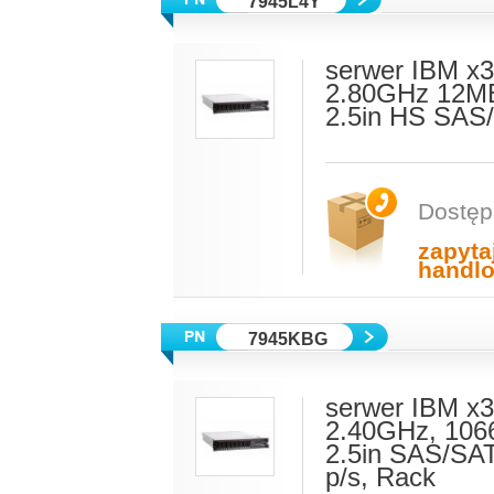
7945L4Y
serwer IBM x3
2.80GHz 12M
2.5in HS SAS
Dostęp
zapyta
handl
7945KBG
serwer IBM x
2.40GHz, 106
2.5in SAS/SAT
p/s, Rack