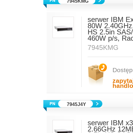
7945KMG
serwer IBM E
80W 2.40GHz,
HS 2.5in SAS/
460W p/s, Ra
7945KMG
Dostęp
zapyta
handl
7945J4Y
serwer IBM x3
2.66GHz 12M