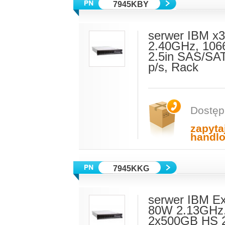
7945KBY
serwer IBM x
2.40GHz, 106
2.5in SAS/SAT
p/s, Rack
Dostęp
zapyta
handl
7945KKG
serwer IBM E
80W 2.13GHz
2x500GB HS 2