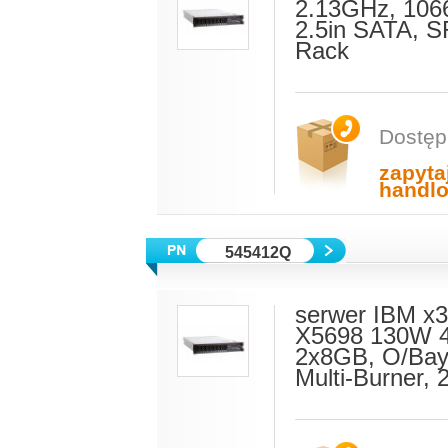
2.13GHz, 10
2.5in SATA, S
Rack
Dostęp
zapyta
handl
545412Q
serwer IBM x3
X5698 130W 
2x8GB, O/Bay
Multi-Burner,