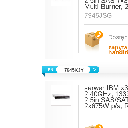
2.5in SAS 7x
Multi-Burner,
7945JSG
Dostęp
zapyta
handl
7945KJY
serwer IBM x
2.40GHz, 133
2.5in SAS/SAT
2x675W p/s, 