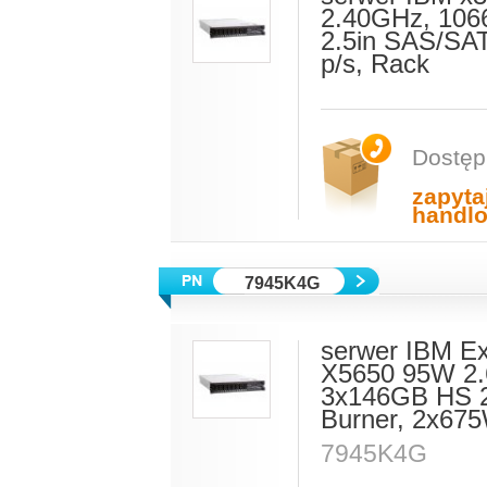
2.40GHz, 106
2.5in SAS/SAT
p/s, Rack
Dostęp
zapyta
handl
7945K4G
serwer IBM E
X5650 95W 2.
3x146GB HS 2
Burner, 2x675
7945K4G