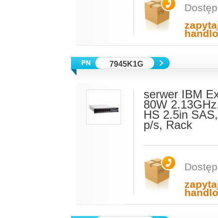
Dostęp
zapyta
handl
7945K1G
serwer IBM E
80W 2.13GHz,
HS 2.5in SAS,
p/s, Rack
Dostęp
zapyta
handl