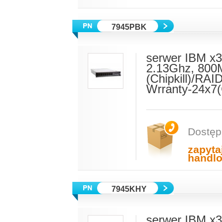
7945PBK
serwer IBM x3
2.13Ghz, 800
(Chipkill)/R
Wrranty-24x7
Dostęp
zapyta
handl
7945KHY
serwer IBM x