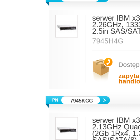
serwer IBM x
2.26GHz, 13
2.5in SAS/SA
7945H4G
Dostęp
zapyta
handl
7945KGG
serwer IBM x3
2.13GHz Quad
(2Gb 1Rx4, 1.