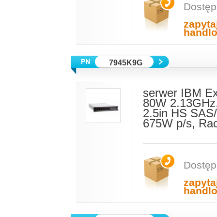
Dostęp
zapyta
handl
7945K9G
serwer IBM E
80W 2.13GHz,
2.5in HS SAS/
675W p/s, Ra
Dostęp
zapyta
handl