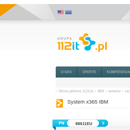
O NAS
OFERTA
KOMPENDIU
Strona główna 112it.pl
IBM
serwery
ra
System x365 IBM
88611EU