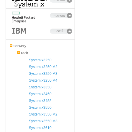
ROZWIŃ
ROZWIŃ
ZWIŃ
serwery
rack
System x3250
System x3250 M2
System x3250 M3
System x3250 M4
System x3350
System x3450
System x3455
System x3550
System x3550 M2
System x3550 M3
System x3610