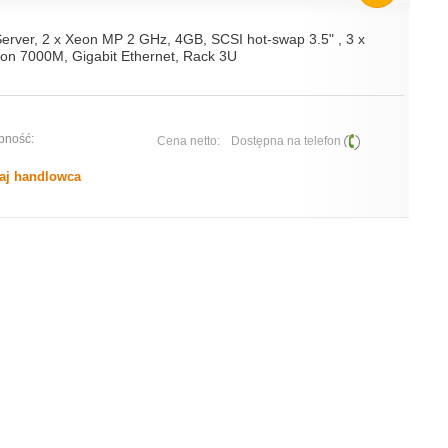
erver, 2 x Xeon MP 2 GHz, 4GB, SCSI hot-swap 3.5" , 3 x
on 7000M, Gigabit Ethernet, Rack 3U
pność:
Cena netto:
Dostępna na telefon
aj handlowca