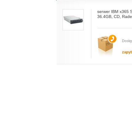
serwer IBM x365 S
36.4GB, CD, Rade
Dostę
zapyt