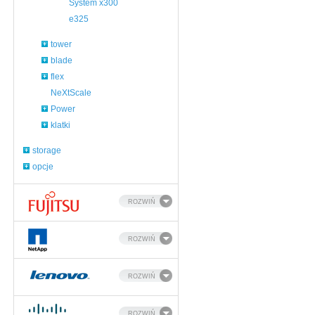
System x300
e325
tower
blade
flex
NeXtScale
Power
klatki
storage
opcje
ROZWIŃ
ROZWIŃ
ROZWIŃ
ROZWIŃ