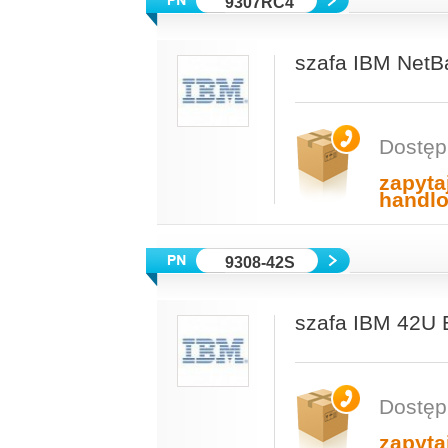
9307RC4
szafa IBM NetB
Dostęp
zapyta
handl
9308-42S
szafa IBM 42U 
Dostęp
zapyta