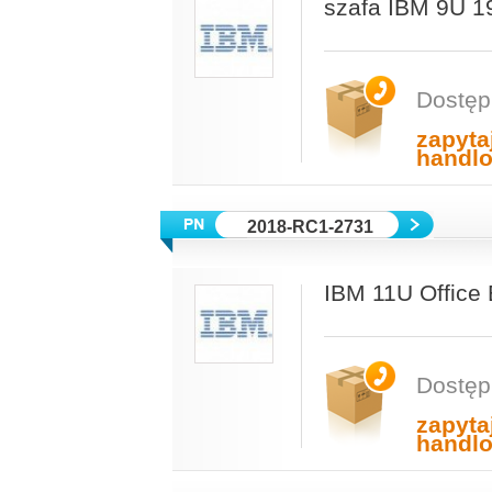
szafa IBM 9U 19
Dostęp
zapyta
handl
2018-RC1-2731
IBM 11U Office 
Dostęp
zapyta
handl