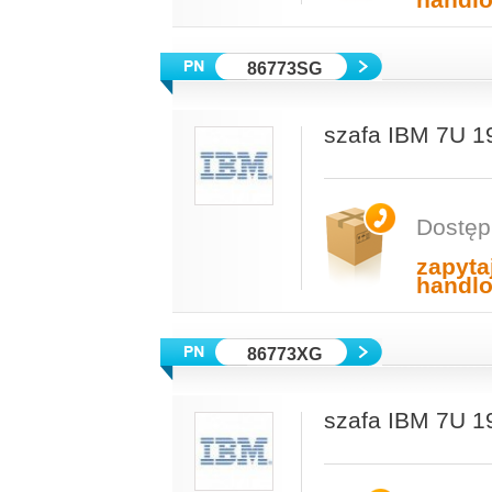
handl
86773SG
szafa IBM 7U 19
Dostęp
zapyta
handl
86773XG
szafa IBM 7U 19