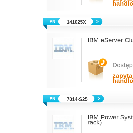
handl
141025X
IBM eServer Cl
Dostęp
zapyta
handl
7014-S25
IBM Power Syst
rack)