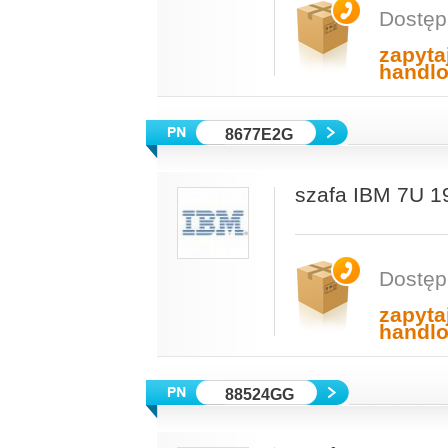
Dostęp
zapyta
handl
8677E2G
szafa IBM 7U 19
Dostęp
zapyta
handl
88524GG