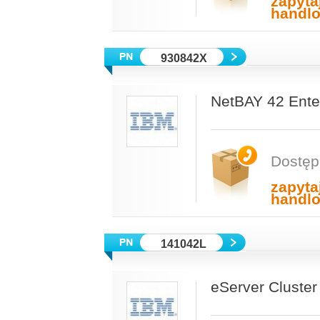
zapyta
handl
930842X
NetBAY 42 Ente
Dostęp
zapyta
handl
141042L
eServer Cluster