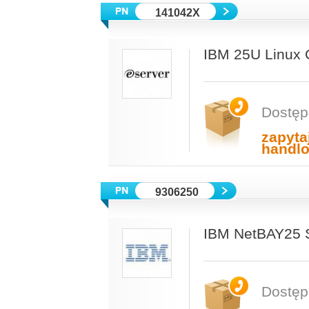
141042X
IBM 25U Linux 
Dostęp
zapyta
handl
9306250
IBM NetBAY25 S
Dostęp