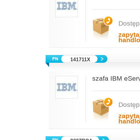
Dostęp
zapyta
handl
141711X
szafa IBM eSer
Dostęp
zapyta
handl