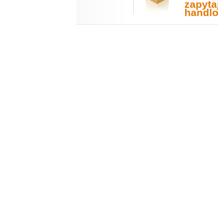
zapyta
handl