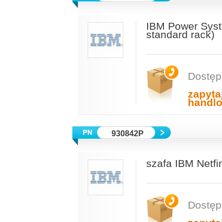
IBM Power Sys
standard rack)
Dostęp
zapyta
handl
930842P
szafa IBM Netfi
Dostęp