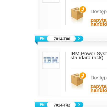
Dostęp
zapyta
handl
7014-T00
IBM Power Sys
standard rack)
Dostęp
zapyta
handl
7014-T42