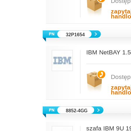
Dostęp
zapyta
handl
32P1654
IBM NetBAY 1.5
Dostęp
zapyta
handl
8852-4GG
szafa IBM 9U 19