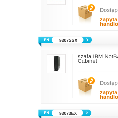
Dostęp
zapyta
handl
9307SSX
szafa IBM NetB
Cabinet
Dostęp
zapyta
handl
93073EX