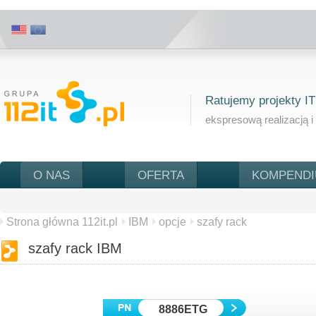
Ratujemy projekty IT
ekspresową realizacją i
O NAS
OFERTA
KOMPEND
Strona główna 112it.pl
IBM
opcje
szafy rack
szafy rack IBM
8886ETG