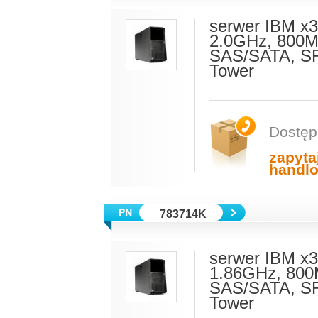
serwer IBM x
2.0GHz, 800M
SAS/SATA, S
Tower
Dostęp
zapyta
handl
783714K
serwer IBM x
1.86GHz, 800
SAS/SATA, SR
Tower