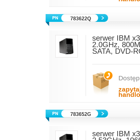
783622Q
serwer IBM x
2.0GHz, 800M
SATA, DVD-RO
Dostęp
zapyta
handl
783652G
serwer IBM x