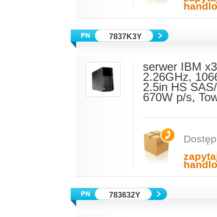
handl
7837K3Y
serwer IBM x
2.26GHz, 106
2.5in HS SAS/
670W p/s, To
Dostęp
zapyta
handl
783632Y