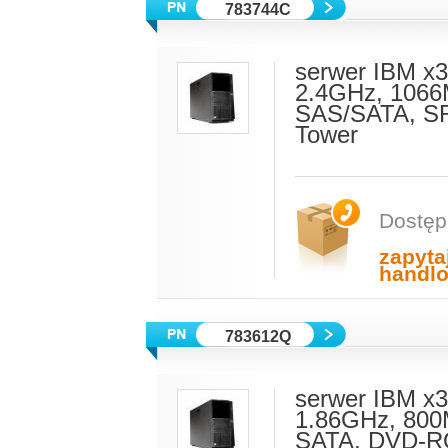
783744C
serwer IBM x
2.4GHz, 1066
SAS/SATA, SR
Tower
Dostęp
zapyta
handl
783612Q
serwer IBM x
1.86GHz, 800
SATA, DVD-RO