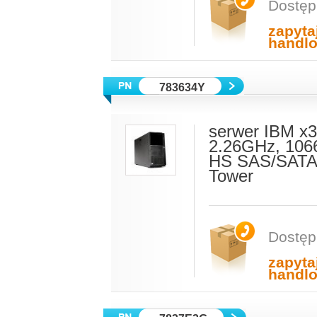
Dostęp
zapyta
handl
783634Y
serwer IBM x
2.26GHz, 106
HS SAS/SATA,
Tower
Dostęp
zapyta
handl