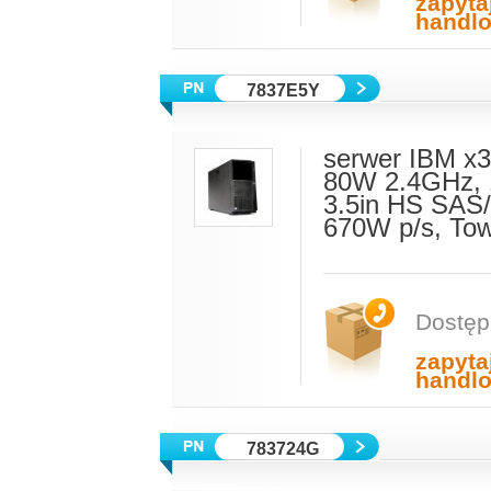
zapyta
handl
7837E5Y
serwer IBM x3
80W 2.4GHz, 
3.5in HS SA
670W p/s, To
Dostęp
zapyta
handl
783724G