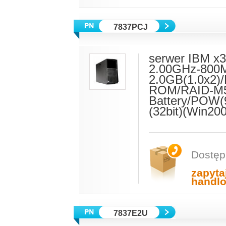
7837PCJ
serwer IBM x3
2.00GHz-800
2.0GB(1.0x2)
ROM/RAID-M5
Battery/POW
(32bit)(Win2
Dostęp
zapyta
handl
7837E2U