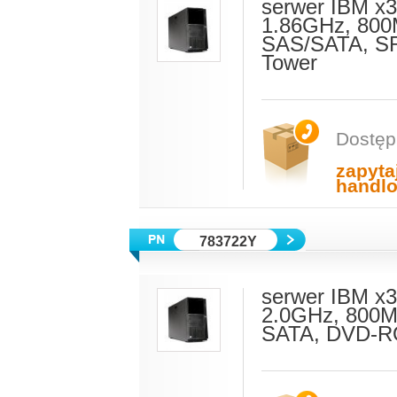
serwer IBM x
1.86GHz, 800
SAS/SATA, SR
Tower
Dostęp
zapyta
handl
783722Y
serwer IBM x
2.0GHz, 800M
SATA, DVD-RO