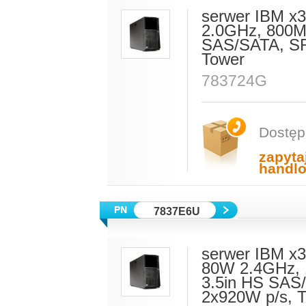
serwer IBM x
2.0GHz, 800M
SAS/SATA, SR
Tower
783724G
Dostęp
zapyta
handl
7837E6U
serwer IBM x3
80W 2.4GHz, 
3.5in HS SA
2x920W p/s, 