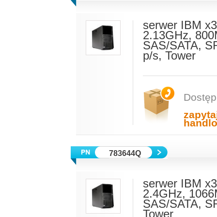
serwer IBM x
2.13GHz, 800
SAS/SATA, SR
p/s, Tower
Dostęp
zapyta
handl
783644Q
serwer IBM x
2.4GHz, 1066
SAS/SATA, SR
Tower