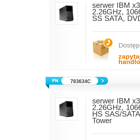
serwer IBM x
2.26GHz, 106
SS SATA, DVD
Dostęp
zapyta
handl
783634C
serwer IBM x
2.26GHz, 106
HS SAS/SATA,
Tower