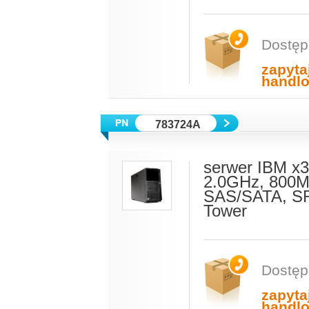
Dostęp
zapyta
handl
783724A
serwer IBM x
2.0GHz, 800M
SAS/SATA, SR
Tower
Dostęp
zapyta
handl