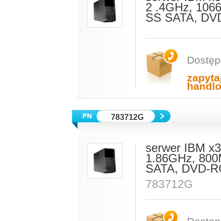
2 .4GHz, 106
SS SATA, DVD
Dostęp
zapyta
handl
783712G
serwer IBM x
1.86GHz, 800
SATA, DVD-RO
783712G