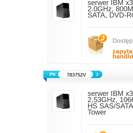
serwer IBM x
2.0GHz, 800M
SATA, DVD-RO
Dostęp
zapyta
handl
783752V
serwer IBM x
2.53GHz, 106
HS SAS/SATA,
Tower