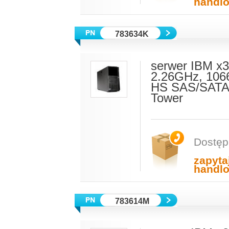
handl
783634K
serwer IBM x
2.26GHz, 106
HS SAS/SATA,
Tower
Dostęp
zapyta
handl
783614M