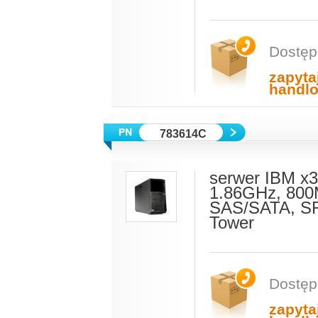
Dostęp
zapyta
handl
783614C
serwer IBM x
1.86GHz, 800
SAS/SATA, SR
Tower
Dostęp
zapyta