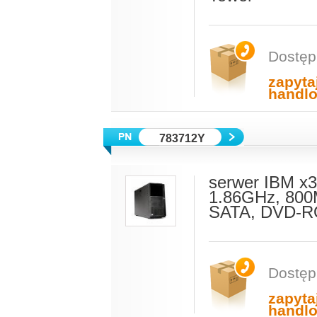
Dostęp
zapyta
handl
783712Y
serwer IBM x
1.86GHz, 800
SATA, DVD-RO
Dostęp
zapyta
handl