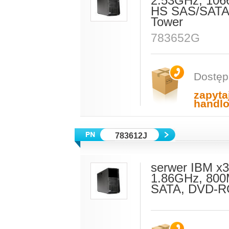
2.53GHz, 106
HS SAS/SATA,
Tower
783652G
Dostęp
zapyta
handl
783612J
serwer IBM x
1.86GHz, 800
SATA, DVD-RO