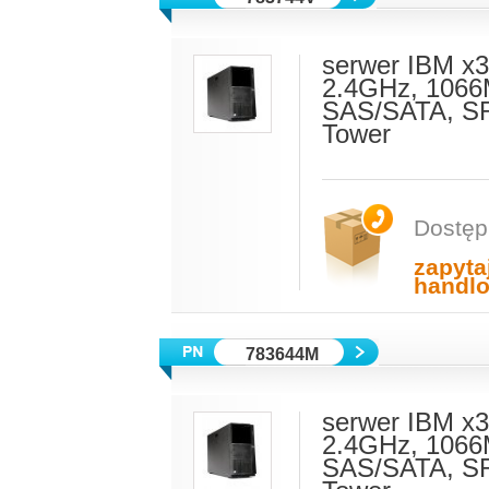
serwer IBM x
2.4GHz, 1066
SAS/SATA, SR
Tower
Dostęp
zapyta
handl
783644M
serwer IBM x
2.4GHz, 1066
SAS/SATA, SR