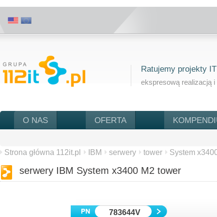
Ratujemy projekty IT
ekspresową realizacją i
O NAS
OFERTA
KOMPEND
Strona główna 112it.pl
IBM
serwery
tower
System x340
serwery IBM System x3400 M2 tower
783644V