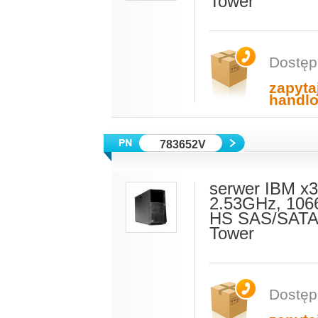
Tower
Dostęp
zapyta
handl
783652V
serwer IBM x
2.53GHz, 106
HS SAS/SATA,
Tower
Dostęp