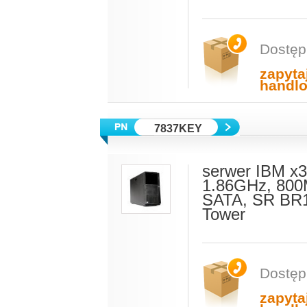
Dostęp
zapyta
handl
7837KEY
serwer IBM x
1.86GHz, 800
SATA, SR BR1
Tower
Dostęp
zapyta