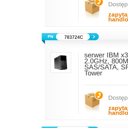
Dostęp
zapyta
handl
783724C
serwer IBM x
2.0GHz, 800M
SAS/SATA, SR
Tower
Dostęp
zapyta
handl