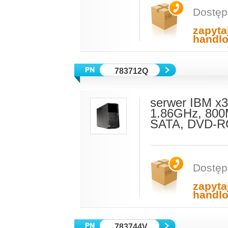
Dostęp
zapyta
handl
783712Q
serwer IBM x
1.86GHz, 800
SATA, DVD-RO
Dostęp
zapyta
handl
783744V