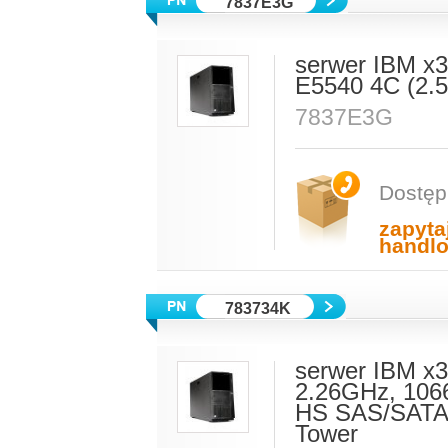
7837E3G
serwer IBM x3
E5540 4C (2
7837E3G
Dostęp
zapyta
handl
783734K
serwer IBM x
2.26GHz, 106
HS SAS/SATA,
Tower