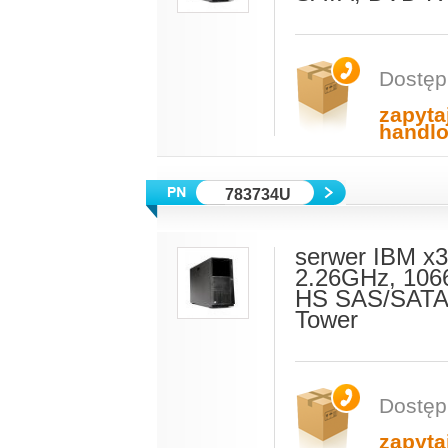
Dostęp
zapyta
handl
783734U
serwer IBM x
2.26GHz, 106
HS SAS/SATA,
Tower
Dostęp
zapyta