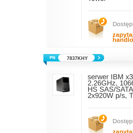
Dostęp
zapyta
handl
7837KHY
serwer IBM x
2.26GHz, 106
HS SAS/SATA,
2x920W p/s, 
Dostęp
zapyta