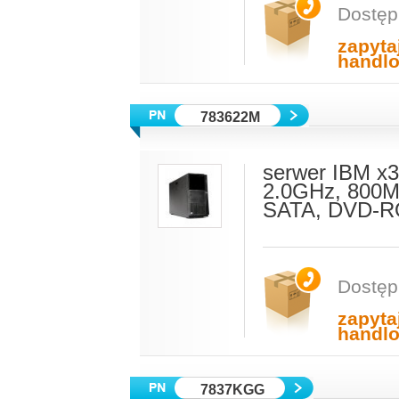
Dostęp
zapyta
handl
783622M
serwer IBM x
2.0GHz, 800M
SATA, DVD-RO
Dostęp
zapyta
handl
7837KGG