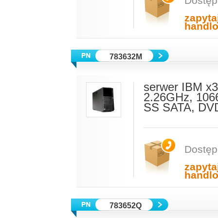
Dostęp
zapyta
handl
783632M
serwer IBM x
2.26GHz, 106
SS SATA, DVD
Dostęp
zapyta
handl
783652Q