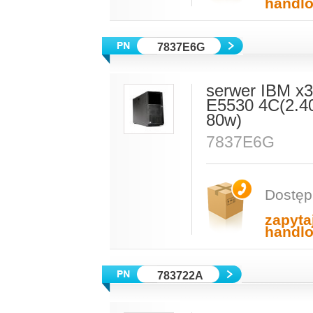
handl
7837E6G
serwer IBM x3
E5530 4C(2.
80w)
7837E6G
Dostęp
zapyta
handl
783722A