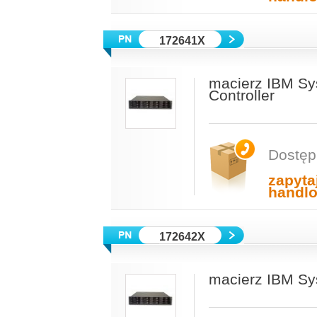
172641X
macierz IBM Sy
Controller
Dostęp
zapyta
handl
172642X
macierz IBM Sy