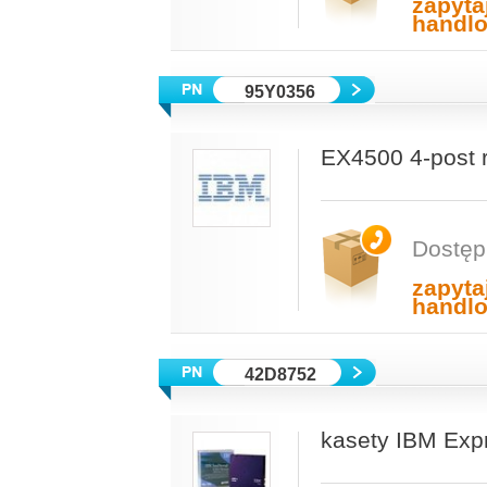
zapyta
handl
95Y0356
EX4500 4-post r
Dostęp
zapyta
handl
42D8752
kasety IBM Exp