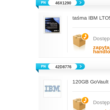
46X1290
taśma IBM LTO5
Dostęp
zapyta
handl
42D8776
120GB GoVault 
Dostęp