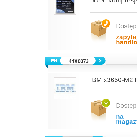
przed kompresj
Dostęp
zapyta
handl
44X0073
IBM x3650-M2 R
Dostęp
na
magaz