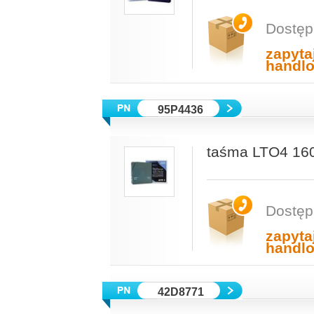
Dostęp
zapyta
handl
95P4436
taśma LTO4 16
Dostęp
zapyta
handl
42D8771