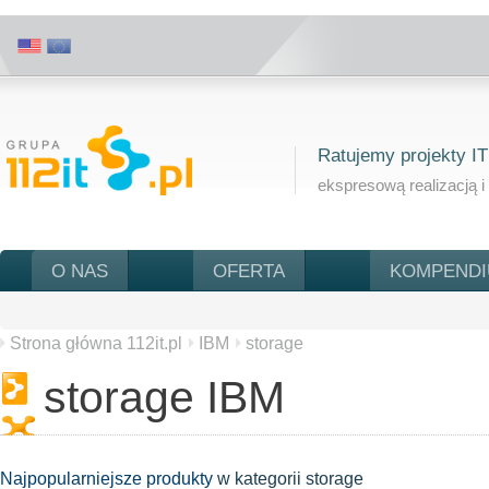
Ratujemy projekty IT
ekspresową realizacją i
O NAS
OFERTA
KOMPEND
Strona główna 112it.pl
IBM
storage
storage IBM
Najpopularniejsze produkty
w kategorii
storage