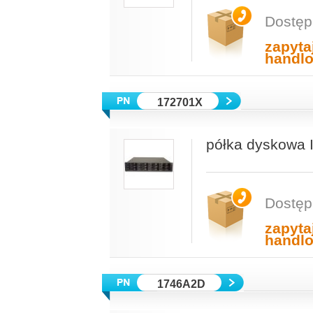
Dostęp
zapyta
handl
172701X
półka dyskowa
Dostęp
zapyta
handl
1746A2D