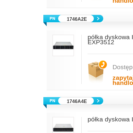
handl
1746A2E
półka dyskowa 
EXP3512
Dostęp
zapyta
handl
1746A4E
półka dyskowa