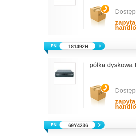
Dostęp
zapyta
handl
181492H
półka dyskowa 
Dostęp
zapyta
handl
69Y4236