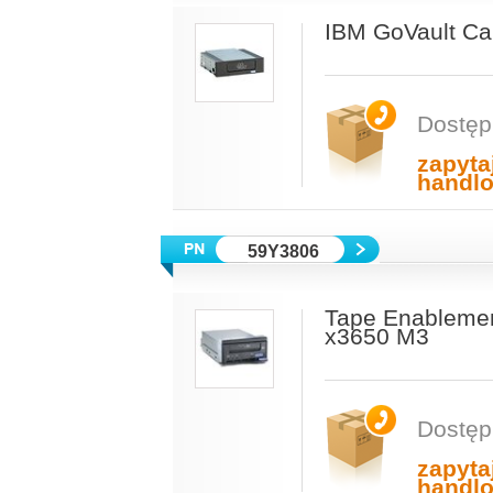
IBM GoVault Car
Dostęp
zapyta
handl
59Y3806
Tape Enablement
x3650 M3
Dostęp
zapyta
handl