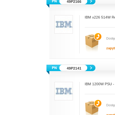
49P2166
IBM x226 514W R
Dostę
zapyt
49P2141
IBM 1200W PSU - 
Dostę
zapyt