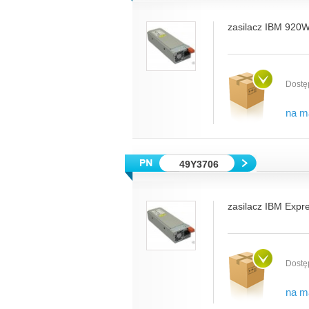
zasilacz IBM 920
Dostę
na m
49Y3706
zasilacz IBM Expr
Dostę
na m