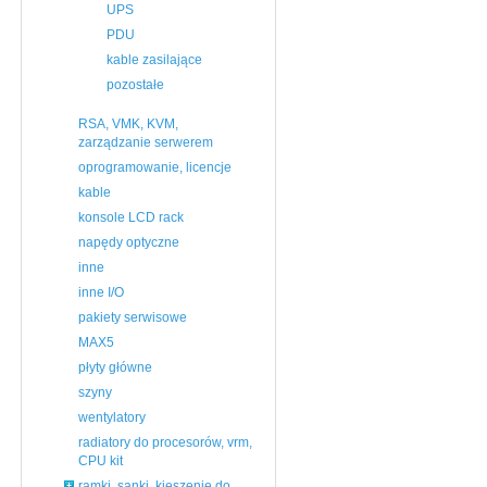
UPS
PDU
kable zasilające
pozostałe
RSA, VMK, KVM,
zarządzanie serwerem
oprogramowanie, licencje
kable
konsole LCD rack
napędy optyczne
inne
inne I/O
pakiety serwisowe
MAX5
płyty główne
szyny
wentylatory
radiatory do procesorów, vrm,
CPU kit
ramki, sanki, kieszenie do