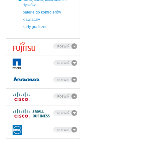
dysków
baterie do kontrolerów
klawiatury
karty graficzne
ROZWIŃ
ROZWIŃ
ROZWIŃ
ROZWIŃ
ROZWIŃ
ROZWIŃ