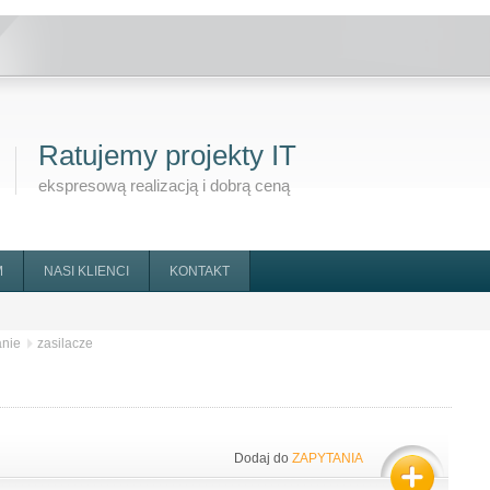
Ratujemy projekty IT
ekspresową realizacją i dobrą ceną
M
NASI KLIENCI
KONTAKT
anie
zasilacze
Dodaj do
ZAPYTANIA