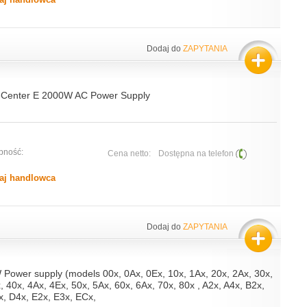
Dodaj do
ZAPYTANIA
deCenter E 2000W AC Power Supply
pność:
Cena netto:
Dostępna na telefon
aj handlowca
Dodaj do
ZAPYTANIA
 Power supply (models 00x, 0Ax, 0Ex, 10x, 1Ax, 20x, 2Ax, 30x,
, 40x, 4Ax, 4Ex, 50x, 5Ax, 60x, 6Ax, 70x, 80x , A2x, A4x, B2x,
x, D4x, E2x, E3x, ECx,