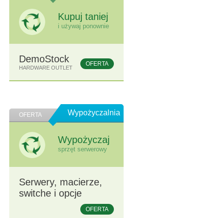
Kupuj taniej
i używaj ponownie
DemoStock
OFERTA
HARDWARE OUTLET
Wypożyczalnia
OFERTA
Wypożyczaj
sprzęt serwerowy
Serwery, macierze,
switche i opcje
OFERTA