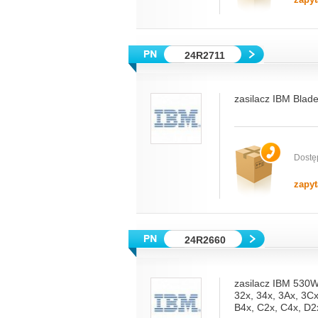
24R2711
zasilacz IBM Bla
Dostę
zapyt
24R2660
zasilacz IBM 530W
32x, 34x, 3Ax, 3Cx
B4x, C2x, C4x, D2