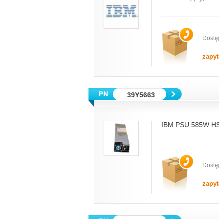
Dostę
zapyt
39Y5663
IBM PSU 585W HS
Dostę
zapyt