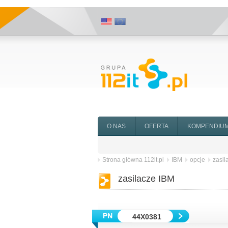
O NAS
OFERTA
KOMPENDIU
Strona główna 112it.pl
IBM
opcje
zasil
zasilacze IBM
44X0381