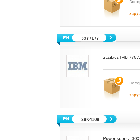
Dostę
zapyt
39Y7177
zasilacz IMB 775W
Dostę
zapyt
26K4106
Power supply, 300 