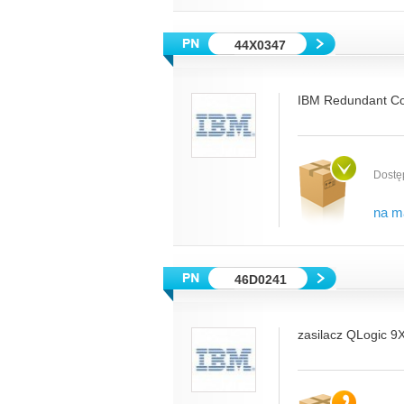
44X0347
IBM Redundant Co
Dostę
na m
46D0241
zasilacz QLogic 9