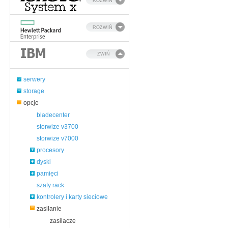
ROZWIŃ
ROZWIŃ
ZWIŃ
serwery
storage
opcje
bladecenter
storwize v3700
storwize v7000
procesory
dyski
pamięci
szafy rack
kontrolery i karty sieciowe
zasilanie
zasilacze