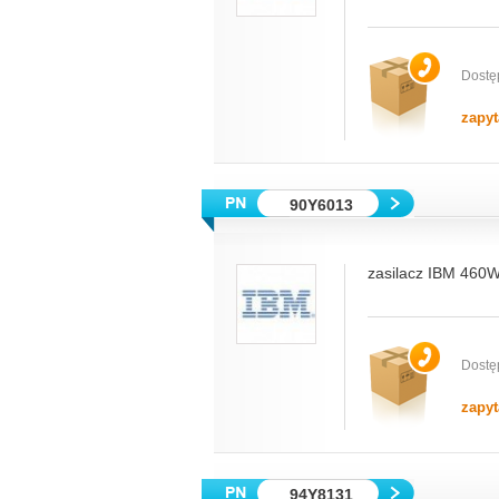
Dostę
zapyt
90Y6013
zasilacz IBM 460
Dostę
zapyt
94Y8131