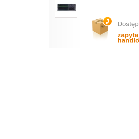
Dostęp
zapyta
handl