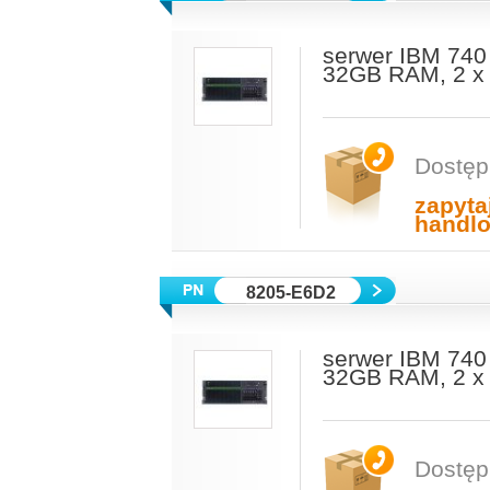
serwer IBM 74
32GB RAM, 2 x
Dostęp
zapyta
handl
8205-E6D2
serwer IBM 74
32GB RAM, 2 x
Dostęp