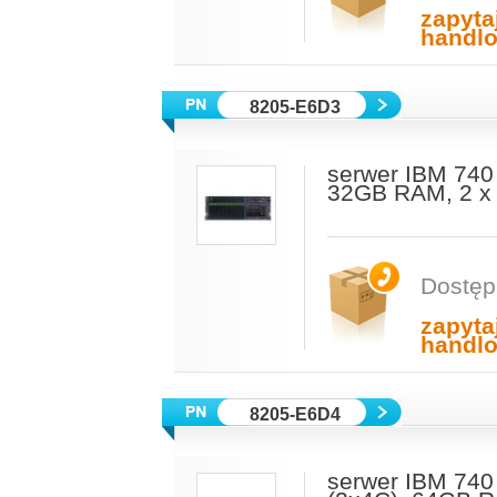
zapyta
handl
8205-E6D3
serwer IBM 74
32GB RAM, 2 x
Dostęp
zapyta
handl
8205-E6D4
serwer IBM 74