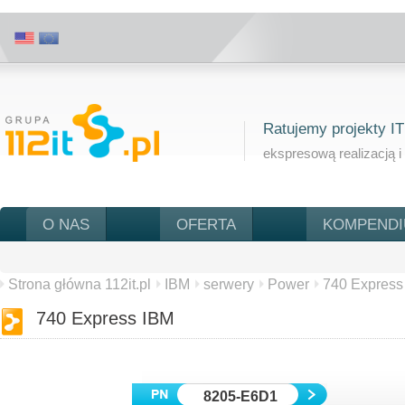
Ratujemy projekty IT
ekspresową realizacją i
O NAS
OFERTA
KOMPEND
Strona główna 112it.pl
IBM
serwery
Power
740 Express
740 Express IBM
8205-E6D1