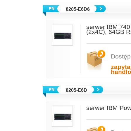
8205-E6D6
serwer IBM 74
(2x4C), 64GB 
Dostęp
zapyta
handl
8205-E6D
serwer IBM Pow