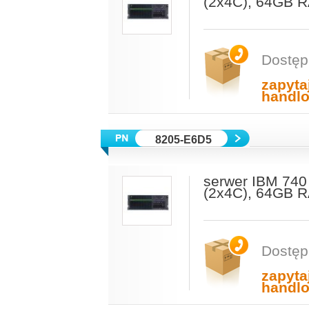
(2x4C), 64GB 
Dostęp
zapyta
handl
8205-E6D5
serwer IBM 74
(2x4C), 64GB 
Dostęp
zapyta
handl