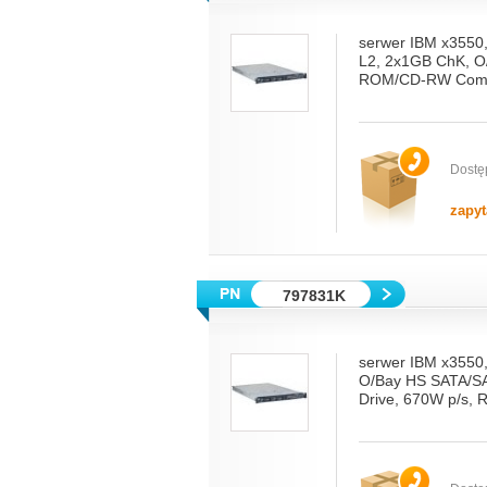
serwer IBM x3550
L2, 2x1GB ChK, O
ROM/CD-RW Combo
Dostę
zapyt
797831K
serwer IBM x3550
O/Bay HS SATA/S
Drive, 670W p/s, 