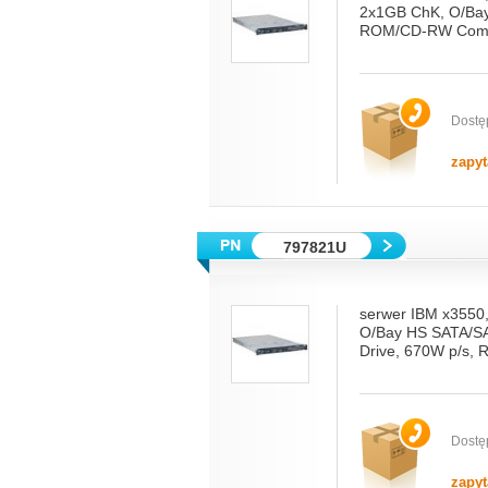
2x1GB ChK, O/Bay
ROM/CD-RW Combo
Dostę
zapyt
797821U
serwer IBM x3550
O/Bay HS SATA/S
Drive, 670W p/s, 
Dostę
zapyt