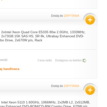
Dodaj do
ZAPYTANIA
, 2xIntel Xeon Quad Core E5335 80w 2.0GHz, 1333MHz,
 2x73GB 15K SAS HS, SR 8k, Ultrabay Enhanced DVD-
 Drive, 2x670W p/s, Rack
pność:
Cena netto:
Dostępna na telefon
aj handlowca
Dodaj do
ZAPYTANIA
, Intel Xeon 5110 1.60GHz, 1066MHz, 2x2MB L2, 2x512MB,
rabay Enhanced DVD-ROM/CD-RW Combo Drive, 670W p/s,