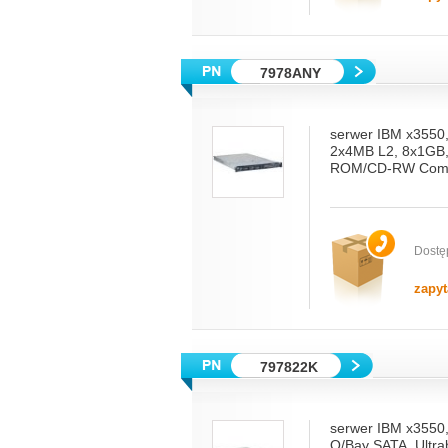
7978ANY
serwer IBM x3550
2x4MB L2, 8x1GB,
ROM/CD-RW Combo
Dostę
zapyt
797822K
serwer IBM x3550
O/Bay SATA, Ult