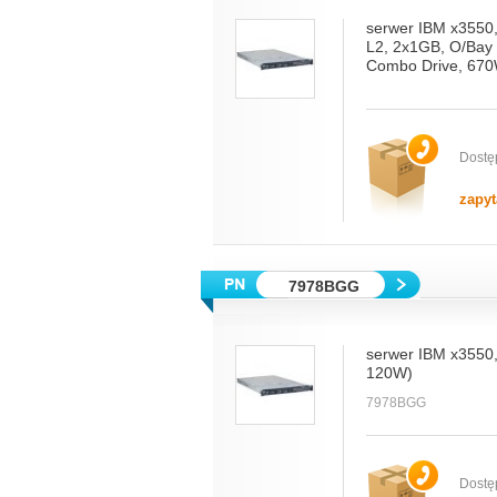
serwer IBM x3550
L2, 2x1GB, O/Bay
Combo Drive, 670
Dostę
zapyt
7978BGG
serwer IBM x3550
120W)
7978BGG
Dostę