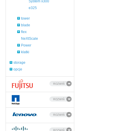
System x300
e325
tower
blade
flex
NeXtScale
Power
klatki
storage
opcje
ROZWIŃ
ROZWIŃ
ROZWIŃ
ROZWIŃ