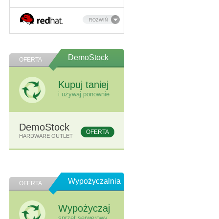
ROZWIŃ
DemoStock
OFERTA
Kupuj taniej
i używaj ponownie
DemoStock
OFERTA
HARDWARE OUTLET
Wypożyczalnia
OFERTA
Wypożyczaj
sprzęt serwerowy