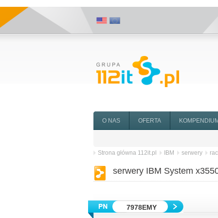
O NAS
OFERTA
KOMPENDIU
Strona główna 112it.pl
IBM
serwery
ra
serwery IBM System x3550
7978EMY