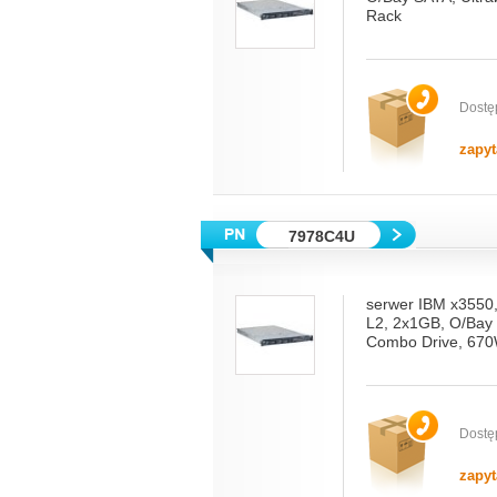
Rack
Dostę
zapyt
7978C4U
serwer IBM x3550
L2, 2x1GB, O/Bay
Combo Drive, 670
Dostę
zapyt