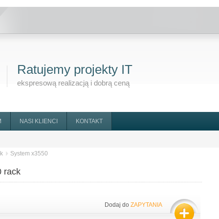
Ratujemy projekty IT
ekspresową realizacją i dobrą ceną
M
NASI KLIENCI
KONTAKT
ck
System x3550
 rack
Dodaj do
ZAPYTANIA