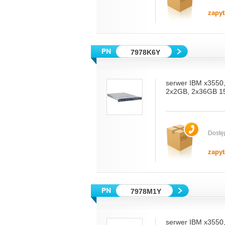
zapyt
7978K6Y
serwer IBM x3550
2x2GB, 2x36GB 15
Dostę
zapyt
7978M1Y
serwer IBM x3550