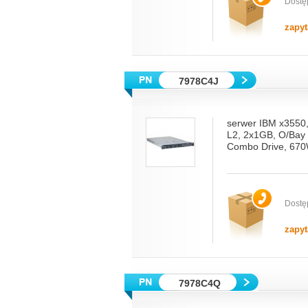
Dostę
zapyt
7978C4J
serwer IBM x3550
L2, 2x1GB, O/Bay
Combo Drive, 670
Dostę
zapyt
7978C4Q