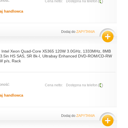
pność:
Cena netto:
Dostępna na telefon
aj handlowca
Dodaj do
ZAPYTANIA
, Intel Xeon Quad-Core X5365 120W 3.0GHz, 1333MHz, 8MB
 3.5in HS SAS, SR 8k-I, Ultrabay Enhanced DVD-ROM/CD-RW
W p/s, Rack
pność:
Cena netto:
Dostępna na telefon
aj handlowca
Dodaj do
ZAPYTANIA