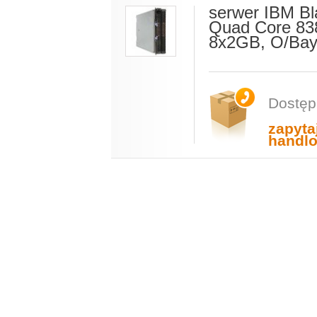
serwer IBM B
Quad Core 83
8x2GB, O/Ba
Dostęp
zapyta
handl