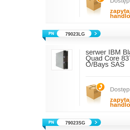
Dostęp
zapyta
handl
79023LG
serwer IBM B
Quad Core 83
O/Bays SAS
Dostęp
zapyta
handl
79023SG