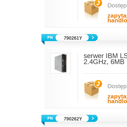
Dostęp
zapyta
handl
790261Y
serwer IBM L
2.4GHz, 6MB 
Dostęp
zapyta
handl
790262Y