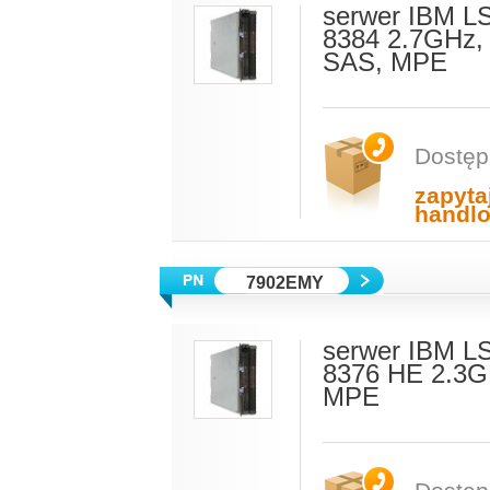
serwer IBM L
8384 2.7GHz,
SAS, MPE
Dostęp
zapyta
handl
7902EMY
serwer IBM L
8376 HE 2.3G
MPE