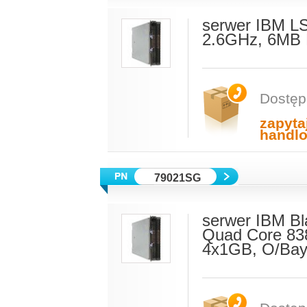
serwer IBM L
2.6GHz, 6MB 
Dostęp
zapyta
handl
79021SG
serwer IBM B
Quad Core 83
4x1GB, O/Ba