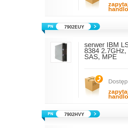
zapyta
handl
7902EUY
serwer IBM L
8384 2.7GHz,
SAS, MPE
Dostęp
zapyta
handl
7902HVY