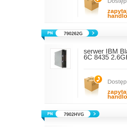
Dostęp
zapyta
handl
790262G
serwer IBM B
6C 8435 2.6G
Dostęp
zapyta
handl
7902HVG