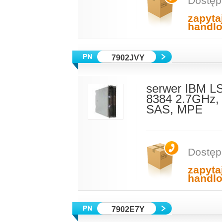
Dostęp
zapyta
handl
7902JVY
serwer IBM L
8384 2.7GHz,
SAS, MPE
Dostęp
zapyta
handl
7902E7Y