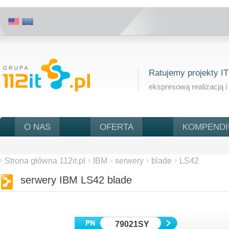
Ratujemy projekty IT
ekspresową realizacją i
O NAS
OFERTA
KOMPEND
Strona główna 112it.pl
IBM
serwery
blade
LS42
serwery IBM LS42 blade
79021SY