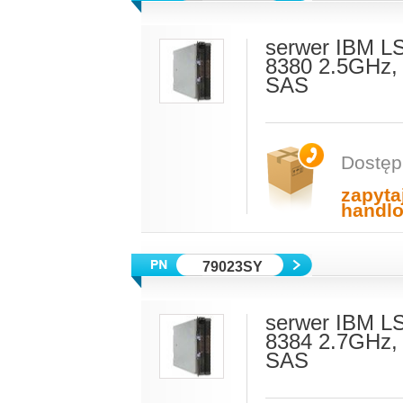
serwer IBM L
8380 2.5GHz,
SAS
Dostęp
zapyta
handl
79023SY
serwer IBM L
8384 2.7GHz,
SAS