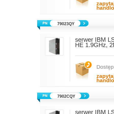
zapyta
handl
79023QY
serwer IBM L
HE 1.9GHz, 2
Dostęp
zapyta
handl
7902CQY
serwer IBM L