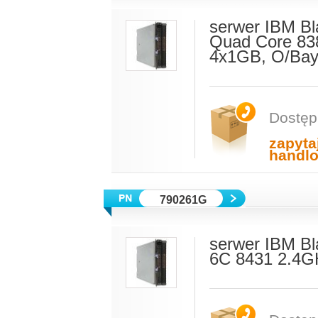
serwer IBM B
Quad Core 83
4x1GB, O/Ba
Dostęp
zapyta
handl
790261G
serwer IBM B
6C 8431 2.4G