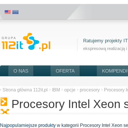
Ratujemy projekty IT
ekspresową realizacją i
O NAS
OFERTA
KOMPEND
Strona główna 112it.pl
IBM
opcje
procesory
Procesory I
Procesory Intel Xeon 
Najpopularniejsze produkty
w kategorii
Procesory Intel Xeon s