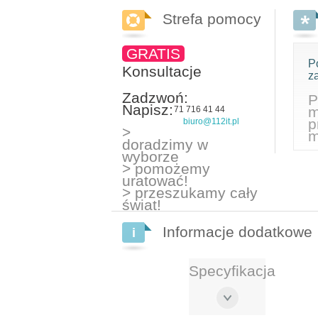
Strefa pomocy
GRATIS
P
Konsultacje
z
Zadzwoń:
P
Napisz:
m
71 716 41 44
p
biuro@112it.pl
>
m
doradzimy w
wyborze
> pomożemy
uratować!
> przeszukamy cały
świat!
Informacje dodatkowe
Specyfikacja