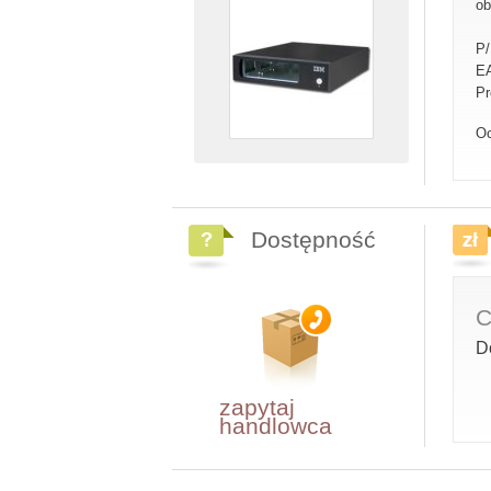
ob
P
E
Pr
Oc
Dostępność
C
D
zapytaj
handlowca