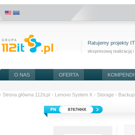
Ratujemy projekty IT
ekspresową realizacją i
O NAS
OFERTA
KOMPEND
Strona główna 112it.pl
Lenovo System X
Storage
Backup
8767HHX