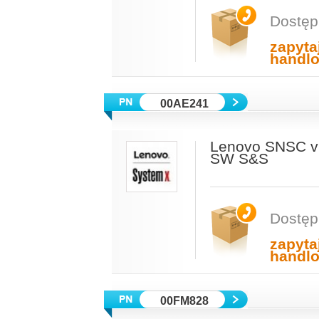
Dostęp
zapyta
handl
00AE241
Lenovo SNSC v7.
SW S&S
Dostęp
zapyta
handl
00FM828