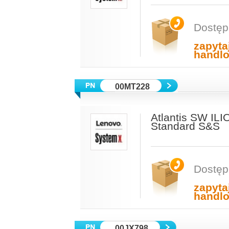
Dostęp
zapyta
handl
00MT228
Atlantis SW ILI
Standard S&S
Dostęp
zapyta
handl
00JX798