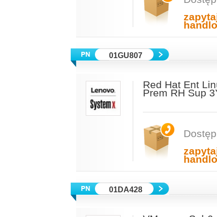
zapyta
handl
01GU807
Red Hat Ent Linu
Prem RH Sup 3
Dostęp
zapyta
handl
01DA428