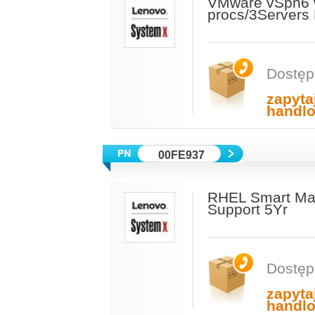
VMware vSph6 w
procs/3Servers
Dostęp
zapyta
handl
00FE937
RHEL Smart Ma
Support 5Yr
Dostęp
zapyta
handl