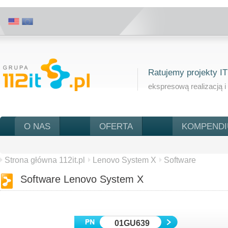
Ratujemy projekty IT
ekspresową realizacją i
O NAS
OFERTA
KOMPEND
Strona główna 112it.pl
Lenovo System X
Software
Software Lenovo System X
01GU639