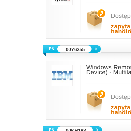
Dostęp
zapyta
handl
00Y6355
Windows Remote
Device) - Multi
Dostęp
zapyta
handl
00KH188