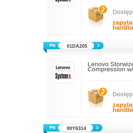
Dostęp
zapyta
handl
01DA205
Lenovo Storwize
Compression w
Dostęp
zapyta
handl
00Y6314