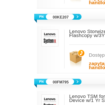
handl
00KE207
Lenovo Storwize
Flashcopy w/3Y
Dostęp
zapyta
handl
00FM795
Lenovo TSM for 
Device w/1 Yr