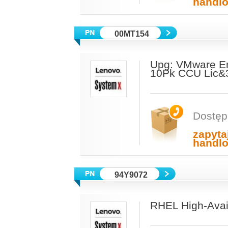
handl
00MT154
Upg: VMware En
10Pk CCU Lic&
Dostęp
zapyta
handl
94Y9072
RHEL High-Avail