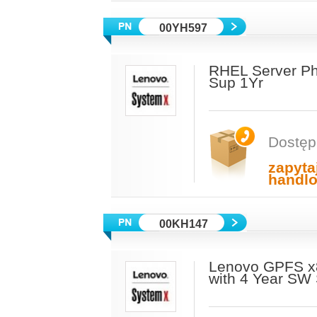
00YH597
RHEL Server Phy
Sup 1Yr
Dostęp
zapyta
handl
00KH147
Lenovo GPFS x8
with 4 Year SW