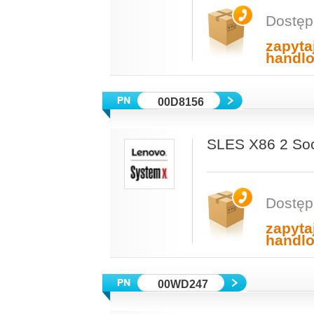
Dostęp
zapyta
handl
00D8156
SLES X86 2 Soc
Dostęp
zapyta
handl
00WD247