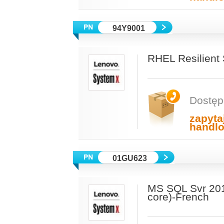
94Y9001
RHEL Resilient
Dostęp
zapyta
handl
01GU623
MS SQL Svr 201
core)-French