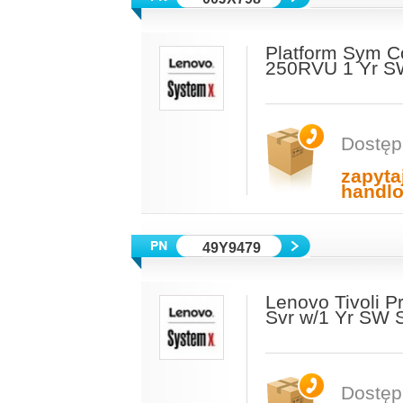
Platform Sym Co
250RVU 1 Yr 
Dostęp
zapyta
handl
49Y9479
Lenovo Tivoli P
Svr w/1 Yr SW 
Dostęp