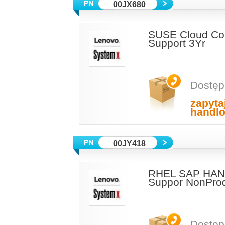
00JX680
SUSE Cloud Co
Support 3Yr
Dostęp
zapyta
handl
00JY418
RHEL SAP HANA
Suppor NonProd
Dostęp