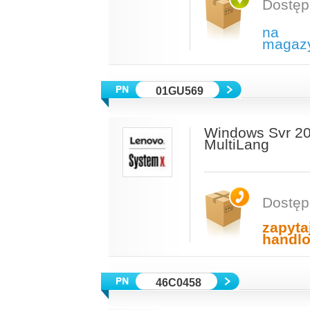
Dostęp
na
magaz
01GU569
Windows Svr 20
MultiLang
Dostęp
zapyta
handl
46C0458