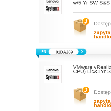
w/5 Yr SW S&S
Dostęp
zapyta
handl
01DA289
VMware vRealiz
CPU) Lic&1Yr 
Dostęp
zapyta
handl