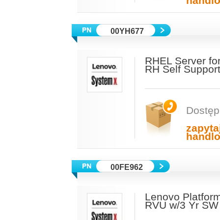
handl
00YH677
RHEL Server fo
RH Self Support
Dostęp
zapyta
handl
00FE962
Lenovo Platform
RVU w/3 Yr SW