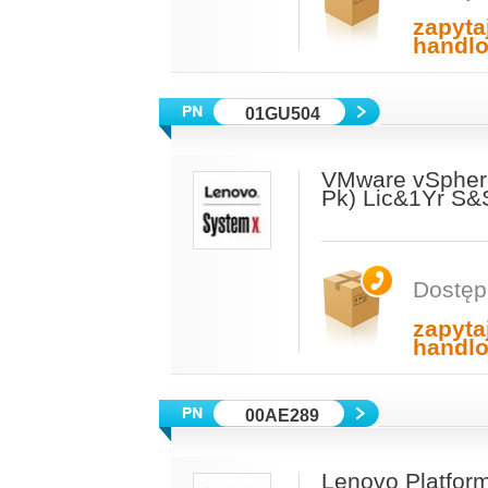
zapyta
handl
01GU504
VMware vSphere
Pk) Lic&1Yr S&
Dostęp
zapyta
handl
00AE289
Lenovo Platform