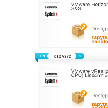
VMware Horizon
S&S
Dostęp
zapyta
handl
01DA372
VMware vRealiz
CPU) Lic&3Yr 
Dostęp
zapyta