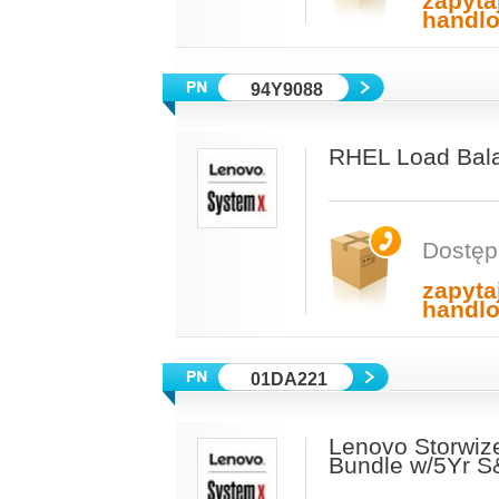
zapyta
handl
94Y9088
RHEL Load Bala
Dostęp
zapyta
handl
01DA221
Lenovo Storwize
Bundle w/5Yr S