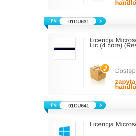
handl
01GU631
Licencja Micros
Lic (4 core) (R
Dostęp
zapyta
handl
01GU641
Licencja Micro