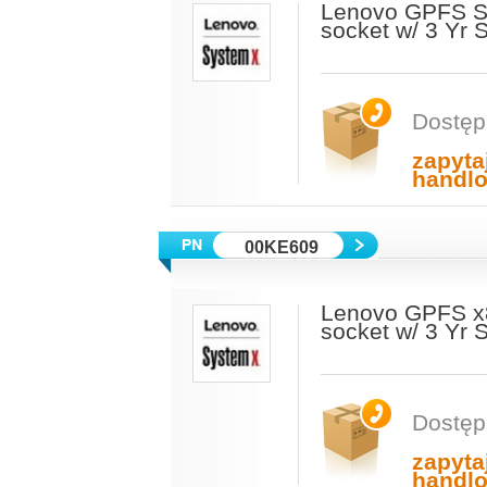
Lenovo GPFS Sta
socket w/ 3 Yr
Dostęp
zapyta
handl
00KE609
Lenovo GPFS x8
socket w/ 3 Yr
Dostęp
zapyta
handl