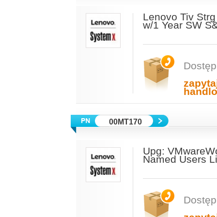
Lenovo Tiv Str
w/1 Year SW S
Dostęp
zapyta
handl
00MT170
Upg: VMwareWo
Named Users L
Dostęp