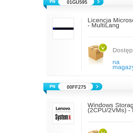
01GU595
Licencja Micro
- MultiLang
Dostęp
na
magaz
00FF275
Windows Storag
(2CPU/2VMs) - 