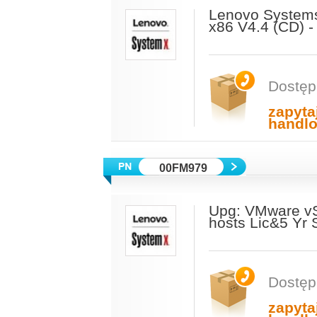
Lenovo Systems
x86 V4.4 (CD) -
Dostęp
zapyta
handl
00FM979
Upg: VMware vS
hosts Lic&5 Yr 
Dostęp
zapyta