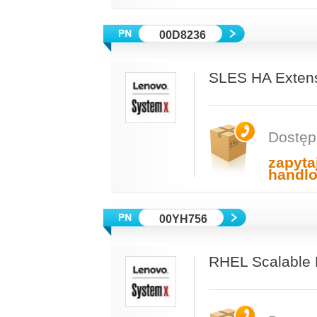
00D8236
SLES HA Extens
Dostęp
zapyta
handl
00YH756
RHEL Scalable F