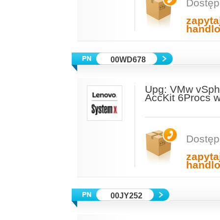
Dostęp
zapyta
handl
00WD678
Upg: VMw vSph
AccKit 6Procs 
Dostęp
zapyta
handl
00JY252