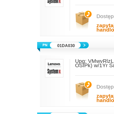
Dostęp
zapyta
handl
01DA030
Upg: VMwvRlzLog
OSIPk) w/1Yr 
Dostęp
zapyta
handl