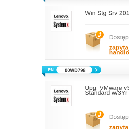
Win Stg Srv 20
Dostęp
zapyta
handl
00WD798
Upg: VMware vS
Standard w/3Yr
Dostęp
zapyta