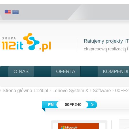
Ratujemy projekty IT
ekspresową realizacją i
O NAS
OFERTA
KOMPEND
Strona główna 112it.pl
Lenovo System X
Software
00FF2
00FF240