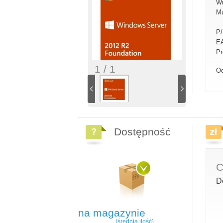
Wi
Mu
P
E
Pr
1 / 1
Oc
Dostępność
C
D
na magazynie
(średnia ilość)