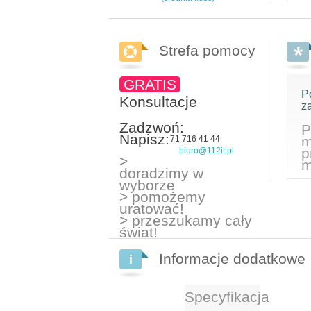
Strefa pomocy
GRATIS
P
Konsultacje
z
Zadzwoń:
P
Napisz:
m
71 716 41 44
p
biuro@112it.pl
>
m
doradzimy w
wyborze
> pomożemy
uratować!
> przeszukamy cały
świat!
Informacje dodatkowe
Specyfikacja