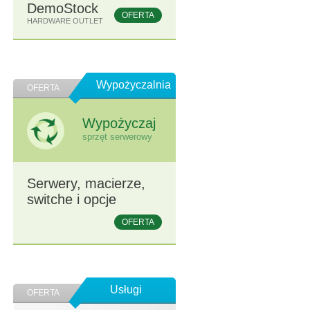
DemoStock
OFERTA
HARDWARE OUTLET
Wypożyczalnia
OFERTA
Wypożyczaj
sprzęt serwerowy
Serwery, macierze,
switche i opcje
OFERTA
Usługi
OFERTA