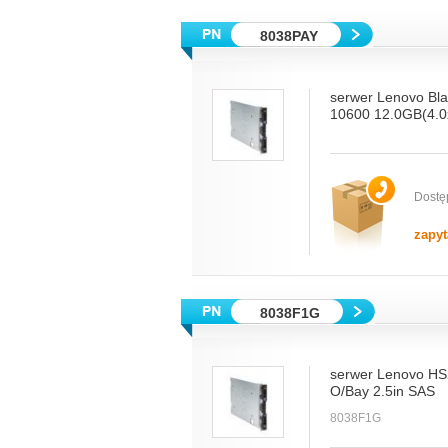
8038PAY
serwer Lenovo B
10600 12.0GB(4.0
Dostę
zapyt
8038F1G
serwer Lenovo HS
O/Bay 2.5in SAS
8038F1G