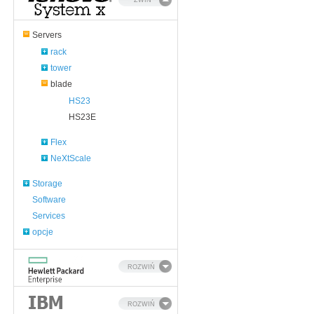
ZWIŃ
Servers
rack
tower
blade
HS23
HS23E
Flex
NeXtScale
Storage
Software
Services
opcje
ROZWIŃ
ROZWIŃ