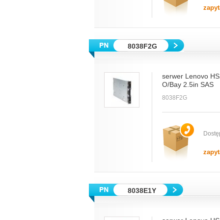
zapyt
8038F2G
serwer Lenovo HS
O/Bay 2.5in SAS
8038F2G
Dostę
zapyt
8038E1Y