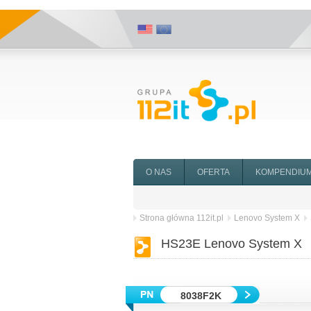
O NAS
OFERTA
KOMPENDIU
Strona główna 112it.pl
Lenovo System X
HS23E Lenovo System X
8038F2K