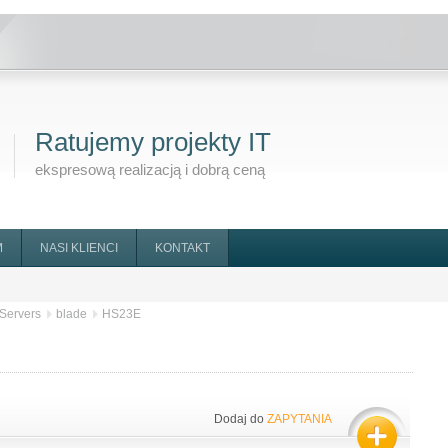
Ratujemy projekty IT
ekspresową realizacją i dobrą ceną
M
NASI KLIENCI
KONTAKT
Servers
blade
HS23E
Dodaj do
ZAPYTANIA