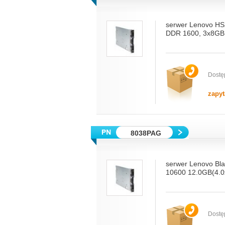
serwer Lenovo HS
DDR 1600, 3x8GB,
Dostę
zapyt
8038PAG
serwer Lenovo B
10600 12.0GB(4.0
Dostę