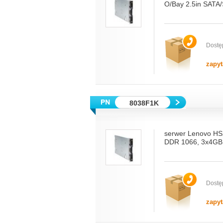
O/Bay 2.5in SATA
Dostę
zapyt
8038F1K
serwer Lenovo HS
DDR 1066, 3x4GB,
Dostę
zapyt