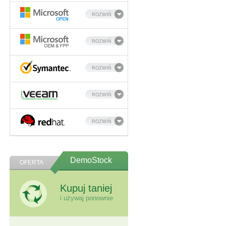
ROZWIŃ
ROZWIŃ
ROZWIŃ
ROZWIŃ
ROZWIŃ
DemoStock
OFERTA
Kupuj taniej
i używaj ponownie