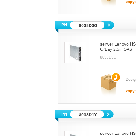
zapyt
8038D3G
serwer Lenovo HS
O/Bay 2.5in SAS
8038D3G
Dostę
zapyt
8038D1Y
serwer Lenovo HS