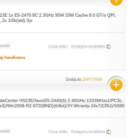
23E 1x E5-2470 8C 2.3GHz 95W 20M Cache 8.0 GT/s QPI,
 2x 1Gb(std) 3yr
pność:
Cena netto:
Dostępna na telefon
aj handlowca
Dodaj do
ZAPYTANIA
ladeCenter HS23E/XeonE5-2440(6) 2.40GHz-1333MHzx1/PC3L-
x3)/Win2008-R2-STD(BND)(64bit)/3Y-Wrranty-24x7(CRU)/SS90
pność:
Cena netto:
Dostępna na telefon