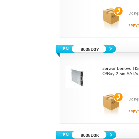
Dostę
zapyt
8038D3Y
serwer Lenovo H
O/Bay 2.5in SATA
Dostę
zapyt
8038D3K