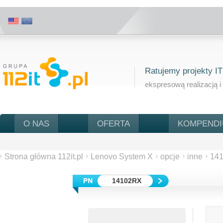
Ratujemy projekty IT
ekspresową realizacją i
O NAS
OFERTA
KOMPEND
Strona główna 112it.pl
Lenovo System X
opcje
inne
14
14102RX