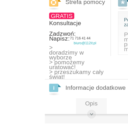
Strefa pomocy
GRATIS
P
Konsultacje
z
Zadzwoń:
P
Napisz:
m
71 716 41 44
p
biuro@112it.pl
>
m
doradzimy w
wyborze
> pomożemy
uratować!
> przeszukamy cały
świat!
Informacje dodatkowe
Opis