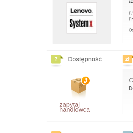
sz
P
Pr
Oc
Dostępność
C
D
zapytaj
handlowca