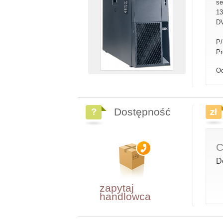
se
13
DV
P
Pr
Oc
Dostępność
C
D
zapytaj
handlowca