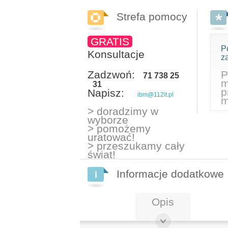
Strefa pomocy
GRATIS
P
Konsultacje
z
Zadzwoń:
P
71 738 25
m
31
p
Napisz:
ibm@112it.pl
m
> doradzimy w
wyborze
> pomożemy
uratować!
> przeszukamy cały
świat!
Informacje dodatkowe
Opis