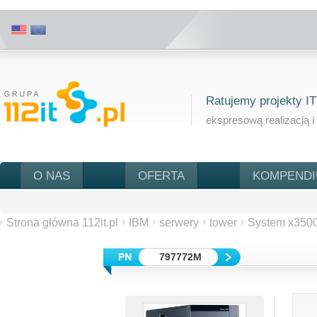
Ratujemy projekty IT
ekspresową realizacją i
O NAS
OFERTA
KOMPEND
Strona główna 112it.pl
IBM
serwery
tower
System x350
797772M