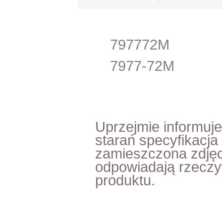
797772M
7977-72M
Uprzejmie informuj
starań specyfikacja
zamieszczona zdjęc
odpowiadają rzecz
produktu.