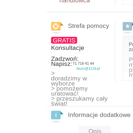
handlowca
Strefa pomocy
GRATIS
P
Konsultacje
z
Zadzwoń:
P
Napisz:
m
71 716 41 44
p
biuro@112it.pl
>
m
doradzimy w
wyborze
> pomożemy
uratować!
> przeszukamy cały
świat!
Informacje dodatkowe
Opis