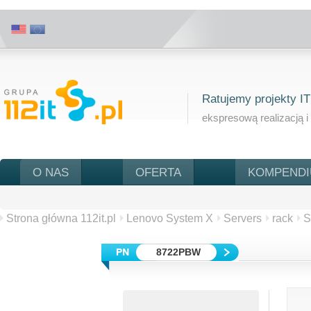
Ratujemy projekty IT
ekspresową realizacją i
O NAS
OFERTA
KOMPEND
Strona główna 112it.pl
Lenovo System X
Servers
rack
S
8722PBW