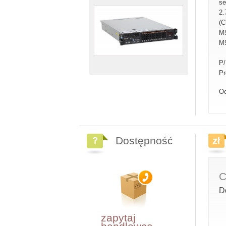
se
2.
(C
M5
M
P
Pr
Oc
Dostępność
C
D
zapytaj