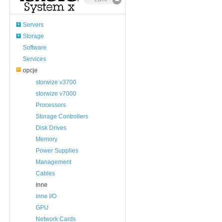
ZWIŃ
Servers
Storage
Software
Services
opcje
storwize v3700
storwize v7000
Processors
Storage Controllers
Disk Drives
Memory
Power Supplies
Management
Cables
inne
inne I/O
GPU
Network Cards