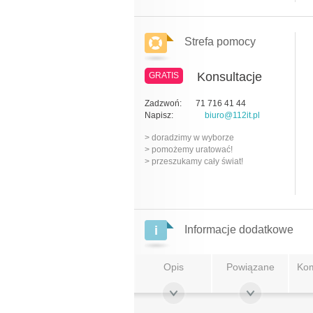
Strefa pomocy
Konsultacje
GRATIS
Zadzwoń:
71 716 41 44
Napisz:
biuro@112it.pl
> doradzimy w wyborze
> pomożemy uratować!
> przeszukamy cały świat!
Informacje dodatkowe
Opis
Powiązane
Kom