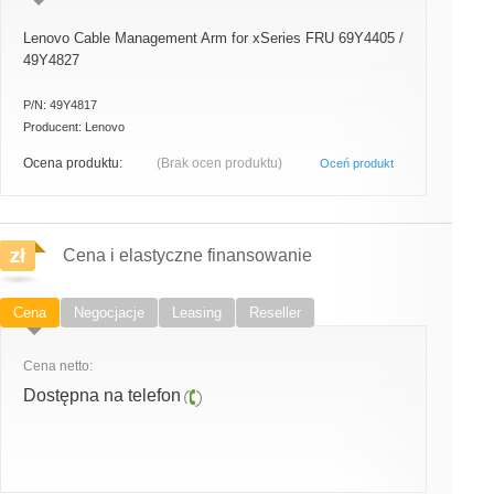
Lenovo Cable Management Arm for xSeries FRU 69Y4405 /
49Y4827
P/N:
49Y4817
Producent:
Lenovo
Ocena produktu:
(Brak ocen produktu)
Oceń produkt
Cena i elastyczne finansowanie
Cena
Negocjacje
Leasing
Reseller
Cena netto:
Dostępna na telefon