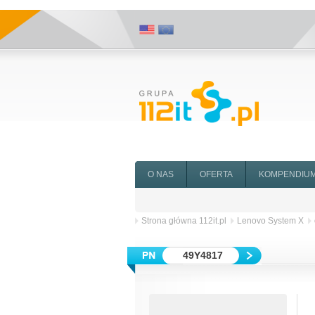
O NAS
OFERTA
KOMPENDIU
Strona główna 112it.pl
Lenovo System X
49Y4817