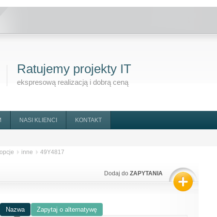
Ratujemy projekty IT
ekspresową realizacją i dobrą ceną
M
NASI KLIENCI
KONTAKT
opcje
inne
49Y4817
Dodaj do
ZAPYTANIA
Nazwa
Zapytaj o alternatywę