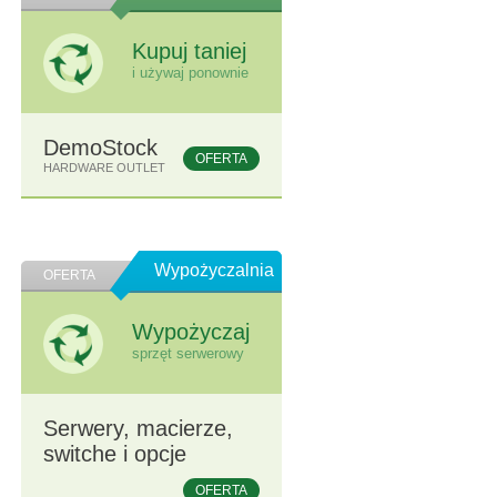
Kupuj taniej
i używaj ponownie
DemoStock
OFERTA
HARDWARE OUTLET
Wypożyczalnia
OFERTA
Wypożyczaj
sprzęt serwerowy
Serwery, macierze,
switche i opcje
OFERTA