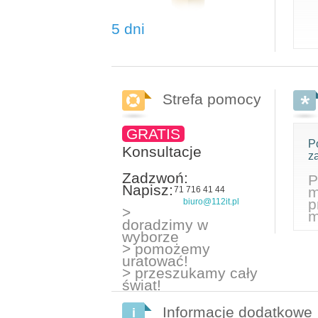
5 dni
Strefa pomocy
GRATIS
P
Konsultacje
z
Zadzwoń:
P
Napisz:
m
71 716 41 44
p
biuro@112it.pl
>
m
doradzimy w
wyborze
> pomożemy
uratować!
> przeszukamy cały
świat!
Informacje dodatkowe