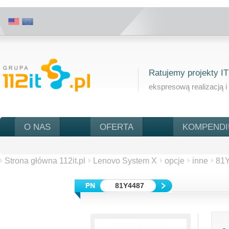
Ratujemy projekty IT
ekspresową realizacją i
O NAS
OFERTA
KOMPEND
Strona główna 112it.pl
Lenovo System X
opcje
inne
81
81Y4487