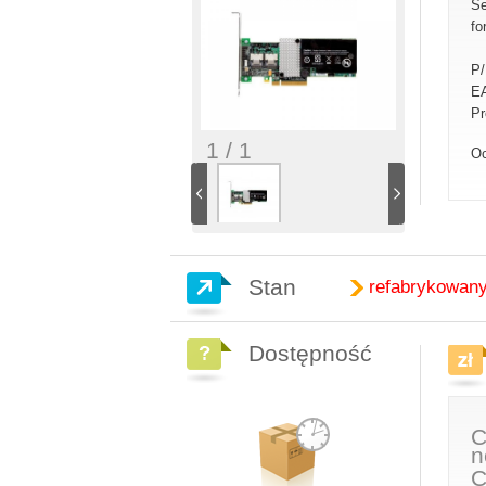
Se
fo
P
E
Pr
1 / 1
Oc
Stan
refabrykowan
Dostępność
C
n
C