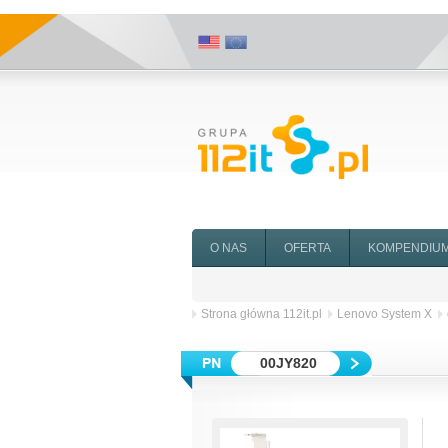
O NAS
OFERTA
KOMPENDIU
Strona główna 112it.pl
Lenovo System X
00JY820