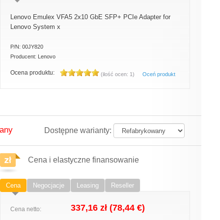
Lenovo Emulex VFA5 2x10 GbE SFP+ PCIe Adapter for
Lenovo System x
P/N:
00JY820
Producent:
Lenovo
Ocena produktu:
Oceń produkt
(ilość ocen: 1)
wany
Dostępne warianty:
Cena i elastyczne finansowanie
Cena
Negocjacje
Leasing
Reseller
337,16
zł (78,44 €)
Cena netto: