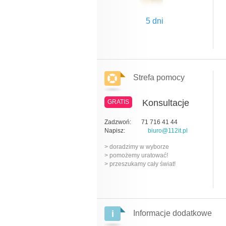
5 dni
Strefa pomocy
Konsultacje
GRATIS
Zadzwoń:
71 716 41 44
Napisz:
biuro@112it.pl
> doradzimy w wyborze
> pomożemy uratować!
> przeszukamy cały świat!
Informacje dodatkowe