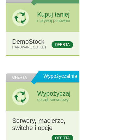
Kupuj taniej
i używaj ponownie
DemoStock
OFERTA
HARDWARE OUTLET
Wypożyczalnia
OFERTA
Wypożyczaj
sprzęt serwerowy
Serwery, macierze,
switche i opcje
OFERTA