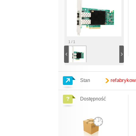
1 / 1
refabryko
Stan
Dostępność