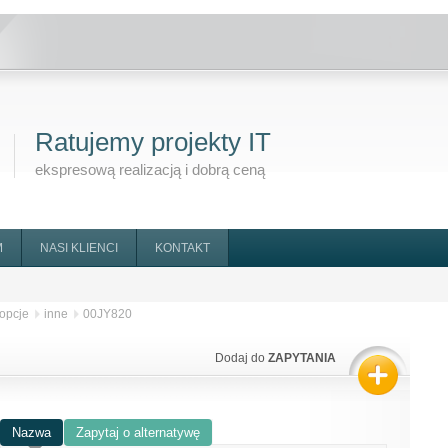
Ratujemy projekty IT
ekspresową realizacją i dobrą ceną
M
NASI KLIENCI
KONTAKT
opcje
inne
00JY820
Dodaj do
ZAPYTANIA
Nazwa
Zapytaj o alternatywę