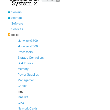
ZWIŃ
Servers
Storage
Software
Services
opcje
storwize v3700
storwize v7000
Processors
Storage Controllers
Disk Drives
Memory
Power Supplies
Management
Cables
inne
inne I/O
GPU
Network Cards