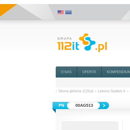
O NAS
OFERTA
KOMPENDIU
Strona główna 112it.pl
Lenovo System X
00AG513