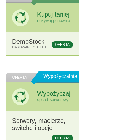
Kupuj taniej
i używaj ponownie
DemoStock
OFERTA
HARDWARE OUTLET
Wypożyczalnia
OFERTA
Wypożyczaj
sprzęt serwerowy
Serwery, macierze,
switche i opcje
OFERTA