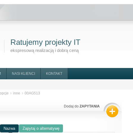
Ratujemy projekty IT
ekspresową realizacją i dobrą ceną
M
NASI KLIENCI
KONTAKT
opcje
inne
00AG513
Dodaj do
ZAPYTANIA
Nazwa
Zapytaj o alternatywę