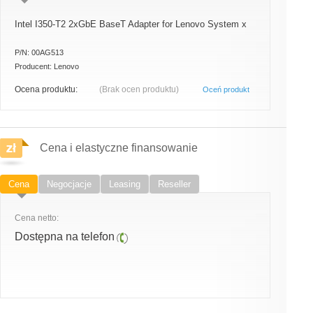
Intel I350-T2 2xGbE BaseT Adapter for Lenovo System x
P/N:
00AG513
Producent:
Lenovo
Ocena produktu:
(Brak ocen produktu)
Oceń produkt
Cena i elastyczne finansowanie
Cena
Negocjacje
Leasing
Reseller
Cena netto:
Dostępna na telefon