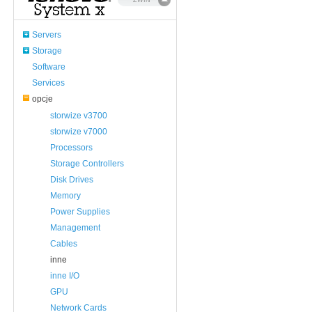
ZWIŃ
Servers
Storage
Software
Services
opcje
storwize v3700
storwize v7000
Processors
Storage Controllers
Disk Drives
Memory
Power Supplies
Management
Cables
inne
inne I/O
GPU
Network Cards