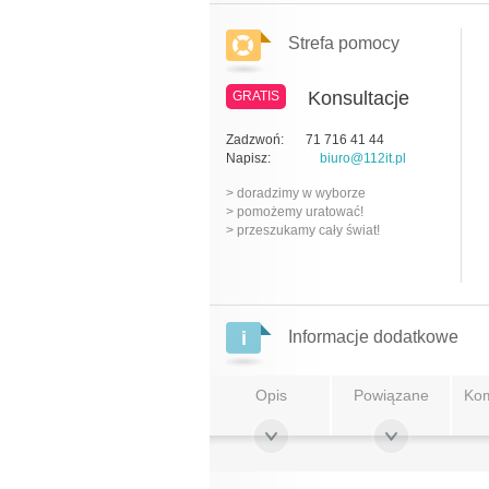
Strefa pomocy
Konsultacje
GRATIS
Zadzwoń:
71 716 41 44
Napisz:
biuro@112it.pl
> doradzimy w wyborze
> pomożemy uratować!
> przeszukamy cały świat!
Informacje dodatkowe
Opis
Powiązane
Kom