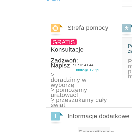
Strefa pomocy
GRATIS
P
Konsultacje
z
Zadzwoń:
P
Napisz:
m
71 716 41 44
p
biuro@112it.pl
>
m
doradzimy w
wyborze
> pomożemy
uratować!
> przeszukamy cały
świat!
Informacje dodatkowe