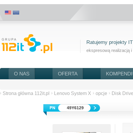
Ratujemy projekty IT
ekspresową realizacją i
O NAS
OFERTA
KOMPEND
Strona główna 112it.pl
Lenovo System X
opcje
Disk Driv
49Y6129