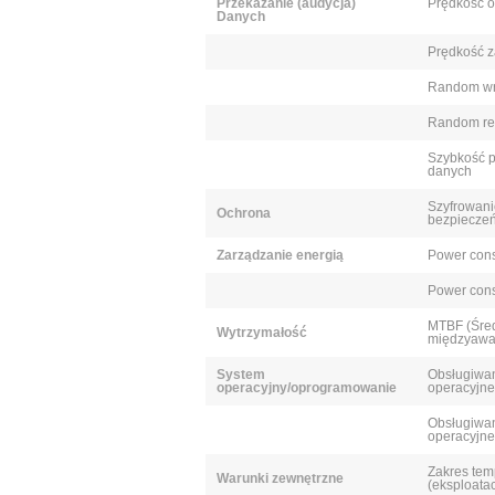
Przekazanie (audycja)
Prędkość o
Danych
Prędkość z
Random wri
Random re
Szybkość p
danych
Szyfrowani
Ochrona
bezpiecze
Zarządzanie energią
Power cons
Power cons
MTBF (Śred
Wytrzymałość
międzyawa
System
Obsługiwa
operacyjny/oprogramowanie
operacyjn
Obsługiwa
operacyjne
Zakres tem
Warunki zewnętrzne
(eksploatac