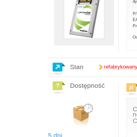
dy
P
E
Pr
Oc
Stan
refabrykowan
Dostępność
C
n
C
5 dni