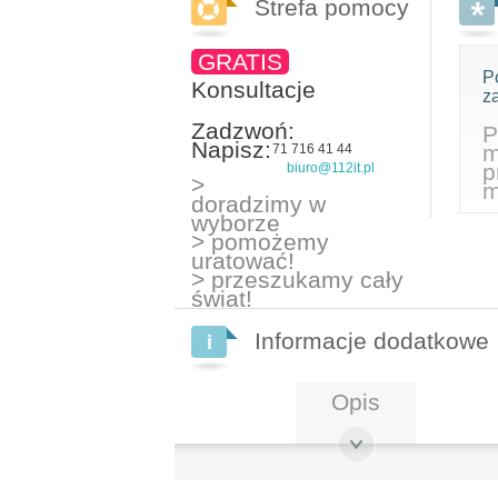
Strefa pomocy
GRATIS
P
Konsultacje
z
Zadzwoń:
P
Napisz:
m
71 716 41 44
p
biuro@112it.pl
>
m
doradzimy w
wyborze
> pomożemy
uratować!
> przeszukamy cały
świat!
Informacje dodatkowe
Opis