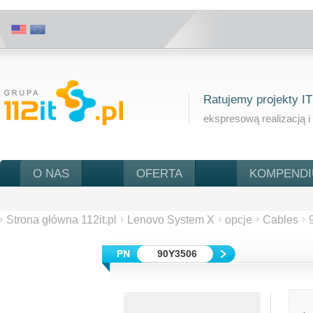
Ratujemy projekty IT
ekspresową realizacją i
O NAS
OFERTA
KOMPEND
Strona główna 112it.pl
Lenovo System X
opcje
Cables
90Y3506