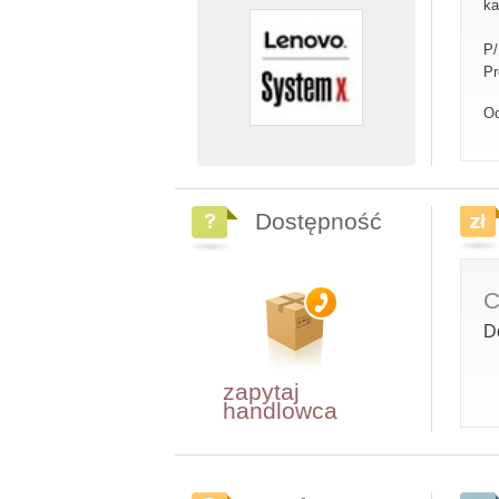
ka
P
Pr
Oc
Dostępność
C
D
zapytaj
handlowca