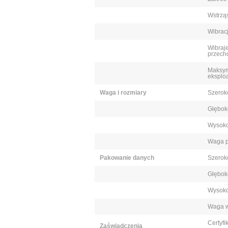
Wstrzą
Wibrac
Wibraj
przech
Maksym
eksploa
Waga i rozmiary
Szerok
Głębok
Wysoko
Waga p
Pakowanie danych
Szerok
Głębok
Wysoko
Waga w
Certyfi
Zaświadczenia