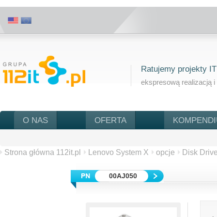
Ratujemy projekty IT
ekspresową realizacją i
O NAS
OFERTA
KOMPEND
Strona główna 112it.pl
Lenovo System X
opcje
Disk Driv
00AJ050