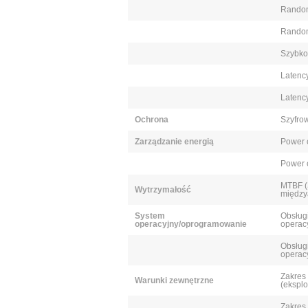
Random
Random
Szybko
Latency
Latency
Ochrona
Szyfro
Zarządzanie energią
Power 
Power 
MTBF (
Wytrzymałość
między
System
Obsług
operacyjny/oprogramowanie
operac
Obsług
operac
Zakres
Warunki zewnętrzne
(eksplo
Zakres 