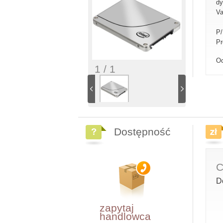
dy
Va
P
Pr
Oc
1 / 1
Dostępność
C
D
zapytaj
handlowca