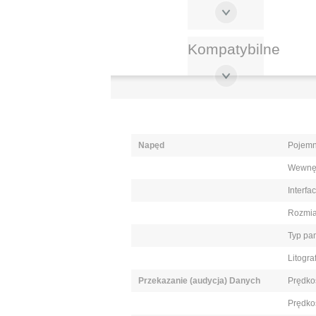
Kompatybilne
Napęd
Pojemn
Wewnę
Interf
Rozmia
Typ pa
Litogra
Przekazanie (audycja) Danych
Prędko
Prędko