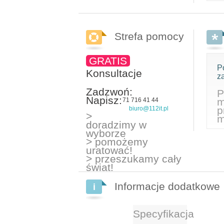
Strefa pomocy
GRATIS
P
Konsultacje
z
Zadzwoń:
P
Napisz:
m
71 716 41 44
p
biuro@112it.pl
>
m
doradzimy w
wyborze
> pomożemy
uratować!
> przeszukamy cały
świat!
Informacje dodatkowe
Specyfikacja