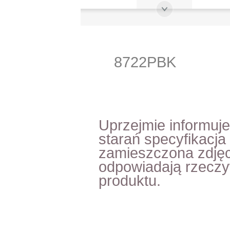
8722PBK
Uprzejmie informuj
starań specyfikacja
zamieszczona zdjęc
odpowiadają rzecz
produktu.