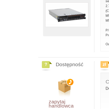
se
2.
(C
M5
M
P
Pr
Oc
Dostępność
C
D
zapytaj
handlowca