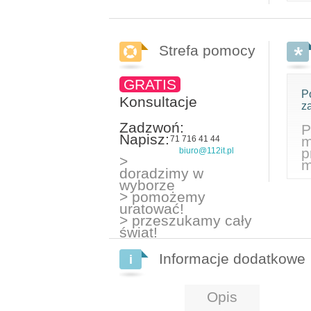
Strefa pomocy
GRATIS
P
Konsultacje
z
Zadzwoń:
P
Napisz:
m
71 716 41 44
p
biuro@112it.pl
>
m
doradzimy w
wyborze
> pomożemy
uratować!
> przeszukamy cały
świat!
Informacje dodatkowe
Opis