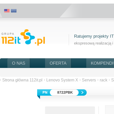
Ratujemy projekty IT
ekspresową realizacją i
O NAS
OFERTA
KOMPEND
Strona główna 112it.pl
Lenovo System X
Servers
rack
S
8722PBK