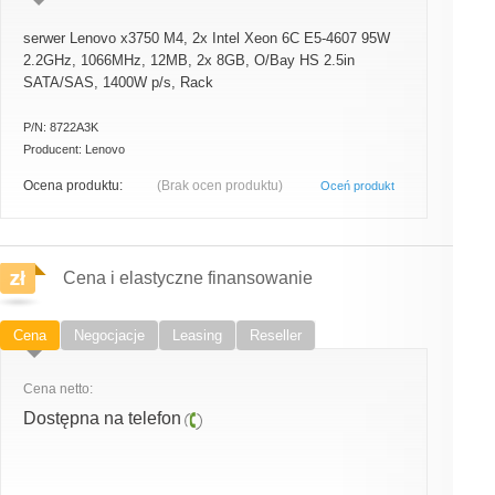
serwer Lenovo x3750 M4, 2x Intel Xeon 6C E5-4607 95W
2.2GHz, 1066MHz, 12MB, 2x 8GB, O/Bay HS 2.5in
SATA/SAS, 1400W p/s, Rack
P/N:
8722A3K
Producent:
Lenovo
Ocena produktu:
(Brak ocen produktu)
Oceń produkt
Cena i elastyczne finansowanie
Cena
Negocjacje
Leasing
Reseller
Cena netto:
Dostępna na telefon