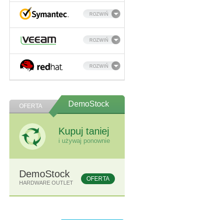
ROZWIŃ
ROZWIŃ
ROZWIŃ
DemoStock
OFERTA
Kupuj taniej
i używaj ponownie
DemoStock
OFERTA
HARDWARE OUTLET