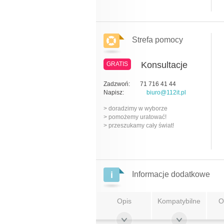
Strefa pomocy
Konsultacje
GRATIS
Zadzwoń:
71 716 41 44
Napisz:
biuro@112it.pl
> doradzimy w wyborze
> pomożemy uratować!
> przeszukamy cały świat!
Informacje dodatkowe
Opis
Kompatybilne
O