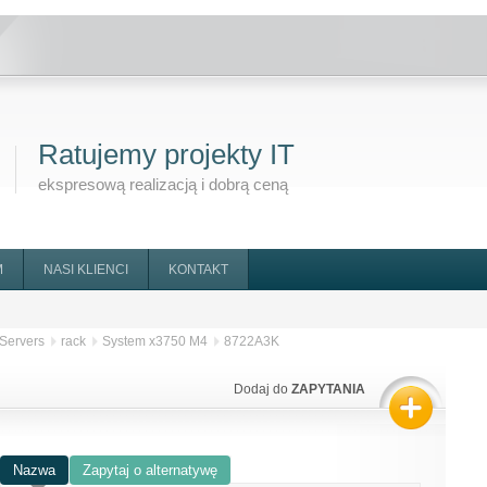
Ratujemy projekty IT
ekspresową realizacją i dobrą ceną
M
NASI KLIENCI
KONTAKT
Servers
rack
System x3750 M4
8722A3K
Dodaj do
ZAPYTANIA
Nazwa
Zapytaj o alternatywę