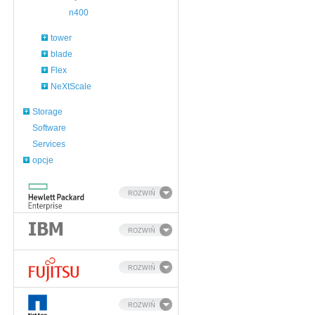
n400
tower
blade
Flex
NeXtScale
Storage
Software
Services
opcje
ROZWIŃ
ROZWIŃ
ROZWIŃ
ROZWIŃ