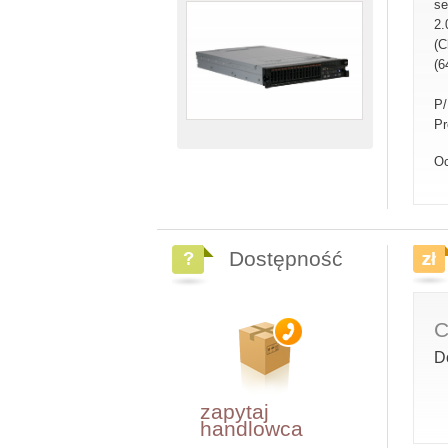
se
2.
(C
(6
P
Pr
Oc
Dostępność
C
D
zapytaj
handlowca