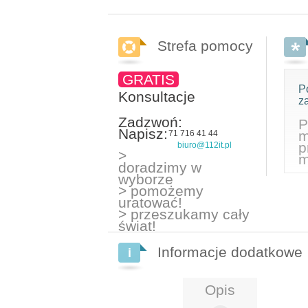
Strefa pomocy
GRATIS
P
Konsultacje
z
Zadzwoń:
P
Napisz:
m
71 716 41 44
p
biuro@112it.pl
>
m
doradzimy w
wyborze
> pomożemy
uratować!
> przeszukamy cały
świat!
Informacje dodatkowe
Opis