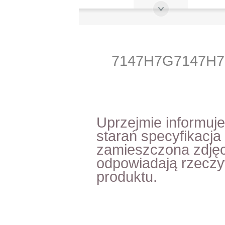
7147H7G7147H
Uprzejmie informuj
starań specyfikacja
zamieszczona zdjęc
odpowiadają rzecz
produktu.