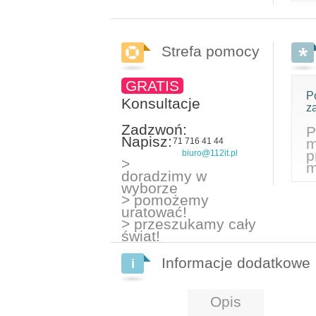
Strefa pomocy
GRATIS
P
Konsultacje
z
Zadzwoń:
P
Napisz:
m
71 716 41 44
p
biuro@112it.pl
>
m
doradzimy w
wyborze
> pomożemy
uratować!
> przeszukamy cały
świat!
Informacje dodatkowe
Opis