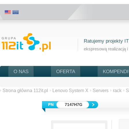
Ratujemy projekty IT
ekspresową realizacją i
O NAS
OFERTA
KOMPEND
Strona główna 112it.pl
Lenovo System X
Servers
rack
S
7147H7G