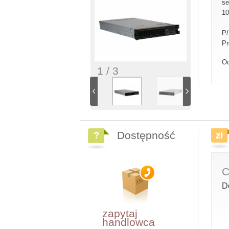
se
10
P
Pr
Oc
1 / 3
Dostępność
C
D
zapytaj
handlowca