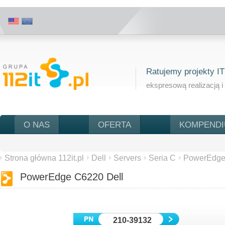
Ratujemy projekty IT
ekspresową realizacją i
O NAS
OFERTA
KOMPEND
Strona główna 112it.pl
Dell
Servers
Seria C
PowerEdge
PowerEdge C6220 Dell
210-39132