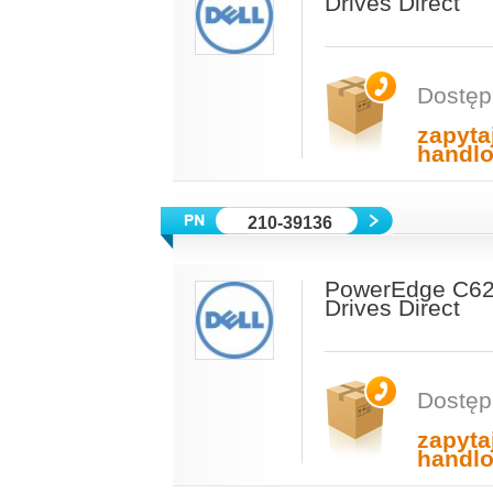
Drives Direct
Dostęp
zapyta
handl
210-39136
PowerEdge C622
Drives Direct
Dostęp
zapyta
handl