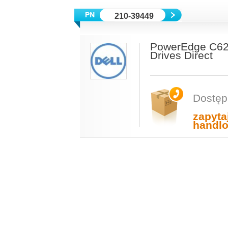
210-39449
PowerEdge C622
Drives Direct
Dostęp
zapyta
handl