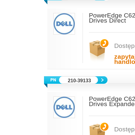
PowerEdge C622
Drives Direct
Dostęp
zapyta
handl
210-39133
PowerEdge C622
Drives Expande
Dostęp