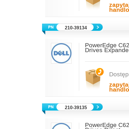
zapyta
handl
210-39134
PowerEdge C622
Drives Expande
Dostęp
zapyta
handl
210-39135
PowerEdge C622