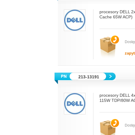
procesory DELL 2
Cache 65W ACP)
Dostę
zapyt
213-13191
procesory DELL 4
115W TDP/80W A
Dostę