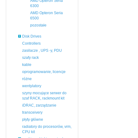
AMD Opteron Seria
6300
AMD Opteron Seria
6500
pozostałe
Disk Drives
Controllers
zasilacze , UPS -y, PDU
szafy rack
kable
oprogramowanie, licencje
różne
wentylatory
szyny mocujące serwer do
szaf RACK, rackmount kit
iDRAC, zarządzanie
transceivery
płyty główne
radiatory do procesorów, vrm,
CPU kit