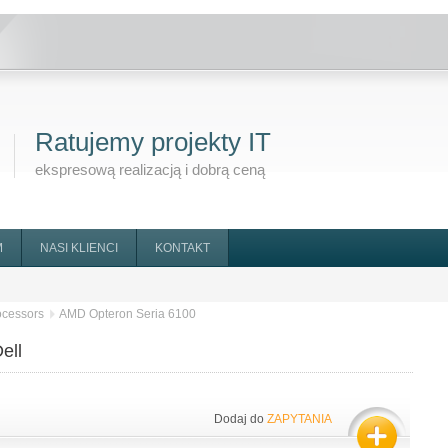
Ratujemy projekty IT
ekspresową realizacją i dobrą ceną
M
NASI KLIENCI
KONTAKT
ocessors
AMD Opteron Seria 6100
ell
Dodaj do
ZAPYTANIA