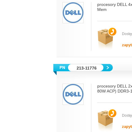
procesory DELL 
Mem
Dostę
zapyt
213-11776
procesory DELL 2
80W ACP) DDR3-
Dostę
zapyt