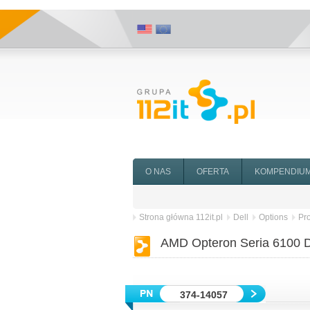
O NAS
OFERTA
KOMPENDIU
Strona główna 112it.pl
Dell
Options
Pr
AMD Opteron Seria 6100 D
374-14057