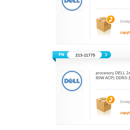
Dostę
zapyt
213-11775
procesory DELL 2
80W ACP) DDR3-
Dostę
zapyt