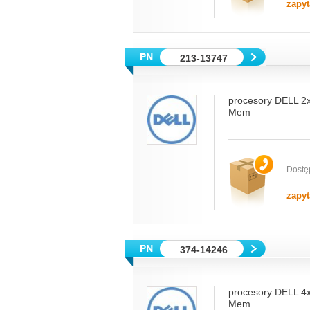
zapyt
213-13747
procesory DELL 
Mem
Dostę
zapyt
374-14246
procesory DELL 
Mem