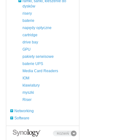
ramki, sanki, kieszenie do
dysków
risery
baterie
napędy optyczne
cartridge
drive bay
GPU
pakiety serwisowe
baterie UPS
Media Card Readers
IOM
klawiatury
myszki
Riser
Networking
Software
ROZWIŃ