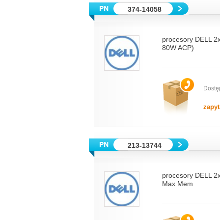
374-14058
procesory DELL 2
80W ACP)
Dostę
zapyt
213-13744
procesory DELL 
Max Mem