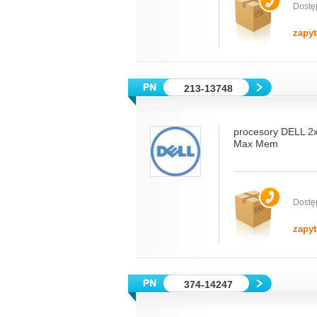
Dostę
zapyt
213-13748
procesory DELL 
Max Mem
Dostę
zapyt
374-14247