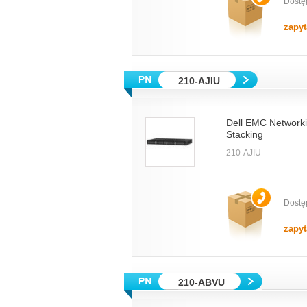
Dostę
zapyt
210-AJIU
Dell EMC Networki
Stacking
210-AJIU
Dostę
zapyt
210-ABVU