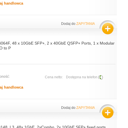
aj handlowca
Dodaj do
ZAPYTANIA
4064F, 48 x 10GbE SFP+, 2 x 40GbE QSFP+ Ports, 1 x Modular
O to P
pność:
Cena netto:
Dostępna na telefon
aj handlowca
Dodaj do
ZAPYTANIA
3148, L3, 48x 1GbE, 2xCombo, 2x 10GbE SFP+ fixed ports,