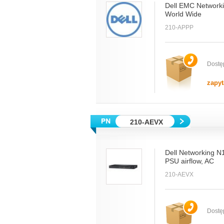
Dell EMC Networki
World Wide
210-APPP
Dostę
zapyt
210-AEVX
Dell Networking N
PSU airflow, AC
210-AEVX
Dostę