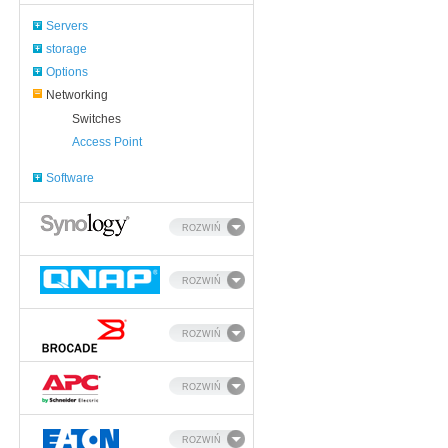
Servers
storage
Options
Networking
Switches
Access Point
Software
ROZWIŃ
ROZWIŃ
ROZWIŃ
ROZWIŃ
ROZWIŃ