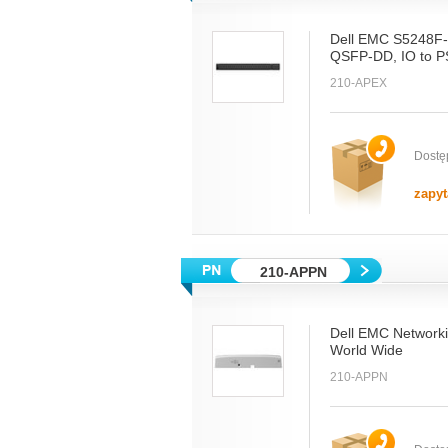
Dell EMC S5248F
QSFP-DD, IO to 
210-APEX
Dostę
zapyt
210-APPN
Dell EMC Networki
World Wide
210-APPN