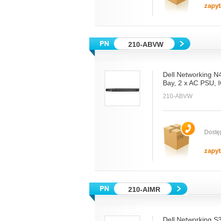
zapyt
210-ABVW
Dell Networking N
Bay, 2 x AC PSU, I
210-ABVW
Dostę
zapyt
210-AIMR
Dell Networking S