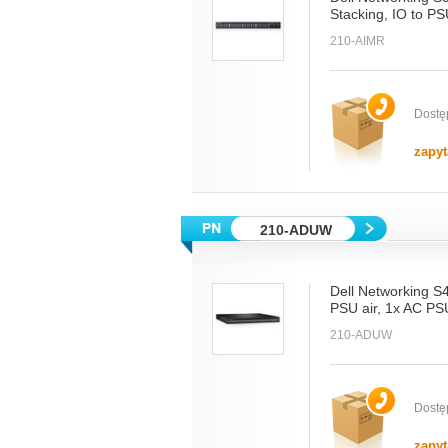
Stacking, IO to PS
210-AIMR
Dostę
zapyt
210-ADUW
Dell Networking 
PSU air, 1x AC P
210-ADUW
Dostę
zapyt