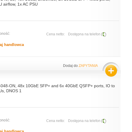
U airflow, 1x AC PSU
pność:
Cena netto:
Dostępna na telefon
aj handlowca
Dodaj do
ZAPYTANIA
S4048-ON, 48x 10GbE SFP+ and 6x 40GbE QSFP+ ports, IO to
SUs, DNOS 1
pność:
Cena netto:
Dostępna na telefon
aj handlowca