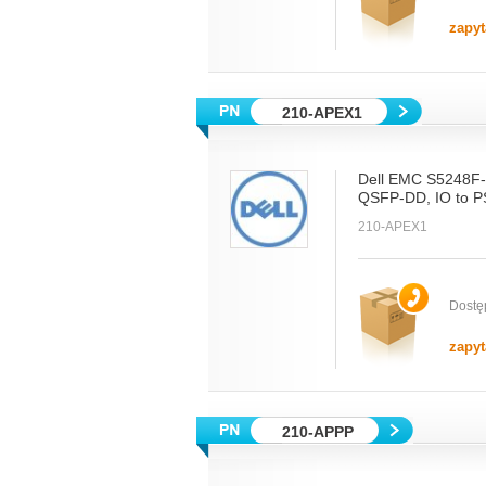
zapyt
210-APEX1
Dell EMC S5248F
QSFP-DD, IO to 
210-APEX1
Dostę
zapyt
210-APPP