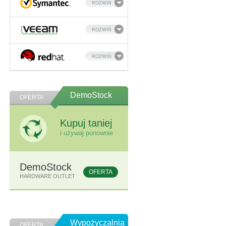
ROZWIŃ
ROZWIŃ
ROZWIŃ
DemoStock
OFERTA
Kupuj taniej
i używaj ponownie
DemoStock
OFERTA
HARDWARE OUTLET
Wypożyczalnia
OFERTA