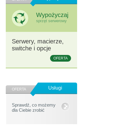
Wypożyczaj
sprzęt serwerowy
Serwery, macierze,
switche i opcje
OFERTA
Usługi
OFERTA
Sprawdź, co możemy
dla Ciebie zrobić