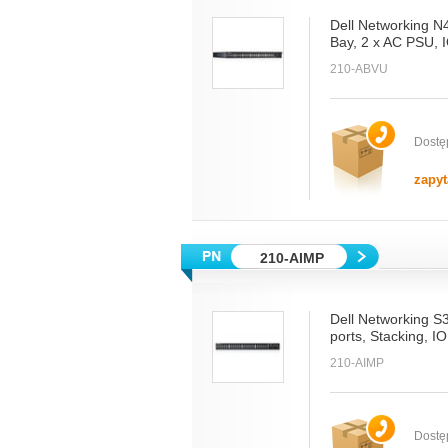
Dell Networking N
Bay, 2 x AC PSU, 
210-ABVU
Dostę
zapyt
210-AIMP
Dell Networking S
ports, Stacking, I
210-AIMP
Dostę