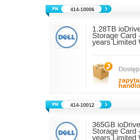
414-10006
1.28TB ioDriv
Storage Card 
years Limited
Dostęp
zapyta
handl
414-10012
365GB ioDrive
Storage Card 
years Limited