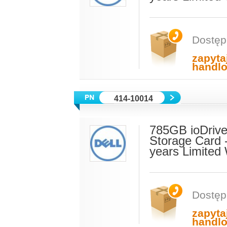
Dostęp
zapyta
handl
414-10014
785GB ioDrive
Storage Card 
years Limited
Dostęp
zapyta
handl