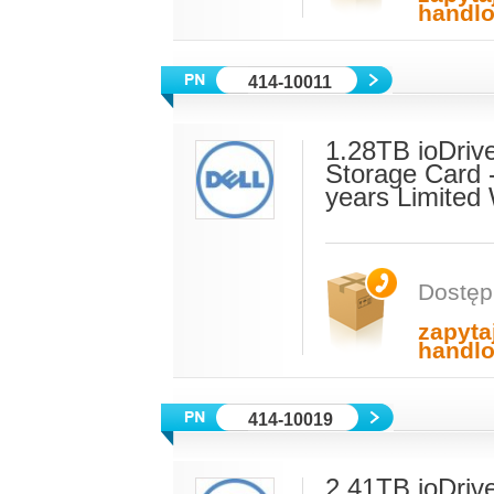
handl
414-10011
1.28TB ioDriv
Storage Card 
years Limited
Dostęp
zapyta
handl
414-10019
2.41TB ioDriv