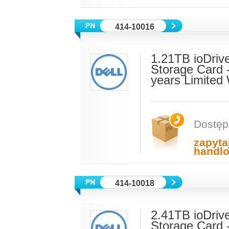
414-10016
1.21TB ioDriv
Storage Card 
years Limited
Dostęp
zapyta
handl
414-10018
2.41TB ioDriv
Storage Card 