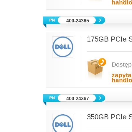
handl
400-24365
175GB PCIe S
Dostęp
zapyta
handl
400-24367
350GB PCIe S