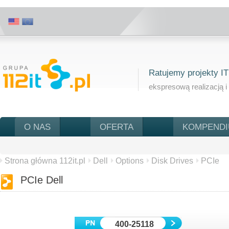
Ratujemy projekty IT
ekspresową realizacją i
O NAS
OFERTA
KOMPEND
Strona główna 112it.pl
Dell
Options
Disk Drives
PCIe
PCIe Dell
400-25118