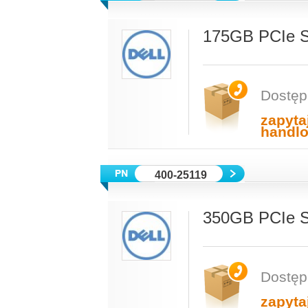
175GB PCIe S
Dostęp
zapyta
handl
400-25119
350GB PCIe S
Dostęp
zapyta