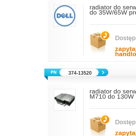
radiator do ser
do 35W/65W pr
Dostęp
zapyta
handl
374-13520
radiator do se
M710 do 130W 
Dostęp
zapyta