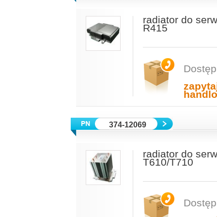
radiator do se
R415
Dostęp
zapyta
handl
374-12069
radiator do se
T610/T710
Dostęp