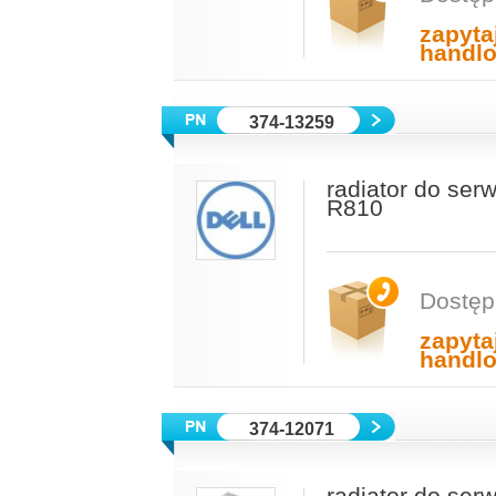
zapyta
handl
374-13259
radiator do se
R810
Dostęp
zapyta
handl
374-12071