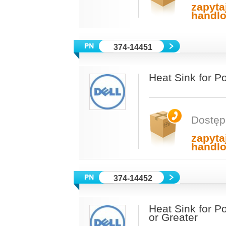
zapyta
handl
374-14451
Heat Sink for 
Dostęp
zapyta
handl
374-14452
Heat Sink for 
or Greater