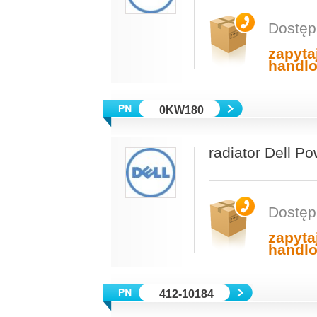
Dostęp
zapyta
handl
0KW180
radiator Dell 
Dostęp
zapyta
handl
412-10184