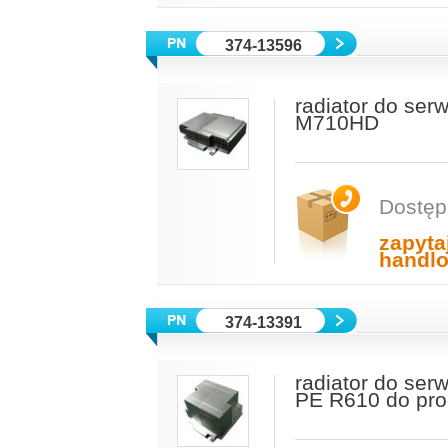
374-13596
radiator do se
M710HD
Dostęp
zapyta
handl
374-13391
radiator do ser
PE R610 do pr