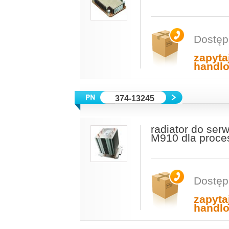
Dostęp
zapyta
handl
374-13245
radiator do se
M910 dla proces
Dostęp
zapyta
handl