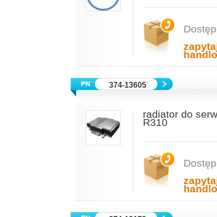
Dostęp
zapyta
handl
374-13605
radiator do se
R310
Dostęp
zapyta
handl