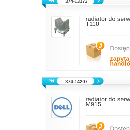
374-13173
radiator do se
T110
Dostęp
zapyta
handl
374-14207
radiator do se
M915
Dostęp