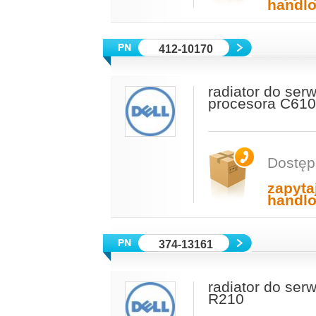
handl
412-10170
radiator do ser
procesora C61
Dostęp
zapyta
handl
374-13161
radiator do se
R210