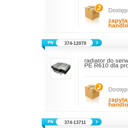
Dostęp
zapyta
handl
374-12070
radiator do ser
PE R610 dla p
Dostęp
zapyta
handl
374-13711