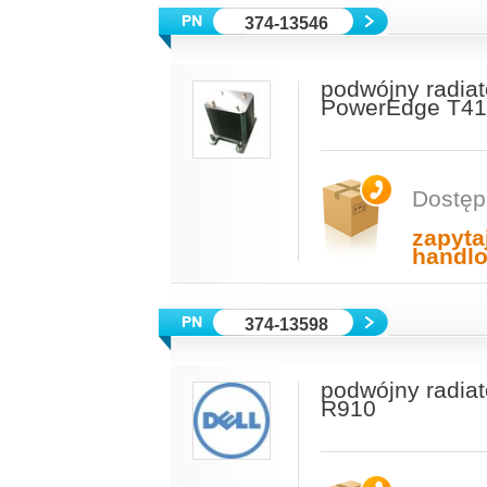
374-13546
podwójny radiat
PowerEdge T410 
Dostęp
zapyta
handl
374-13598
podwójny radiat
R910