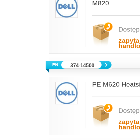
M820
Dostęp
zapyta
handl
374-14500
PE M620 Heatsi
Dostęp
zapyta
handl