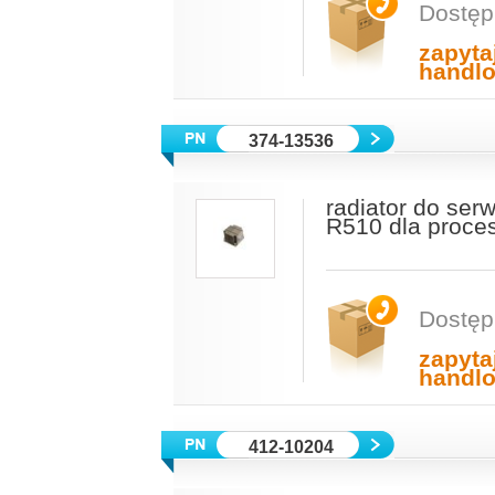
Dostęp
zapyta
handl
374-13536
radiator do se
R510 dla proces
Dostęp
zapyta
handl
412-10204