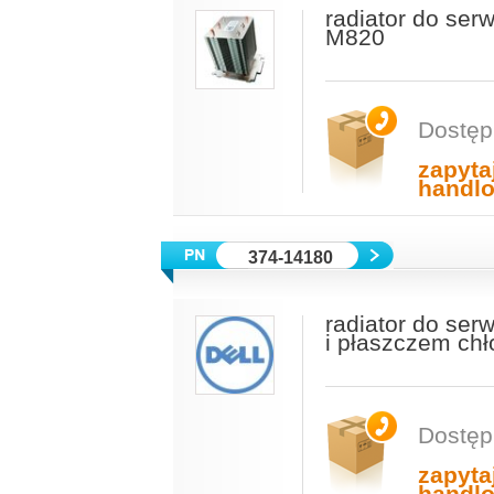
radiator do se
M820
Dostęp
zapyta
handl
374-14180
radiator do ser
i płaszczem ch
Dostęp
zapyta