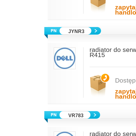
zapyta
handl
JYNR3
radiator do se
R415
Dostęp
zapyta
handl
VR783
radiator do se