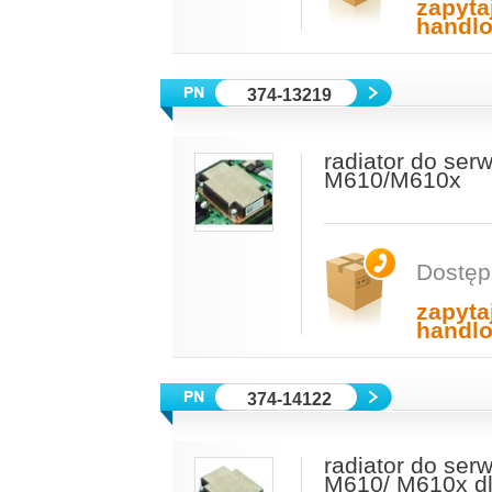
zapyta
handl
374-13219
radiator do se
M610/M610x
Dostęp
zapyta
handl
374-14122
radiator do se
M610/ M610x dl