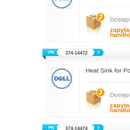
Dostęp
zapyta
handl
374-14472
Heat Sink for 
Dostęp
zapyta
handl
374-14474