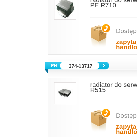
radiator do ser
PE R710
Dostęp
zapyta
handl
374-13717
radiator do se
R515
Dostęp
zapyta
handl