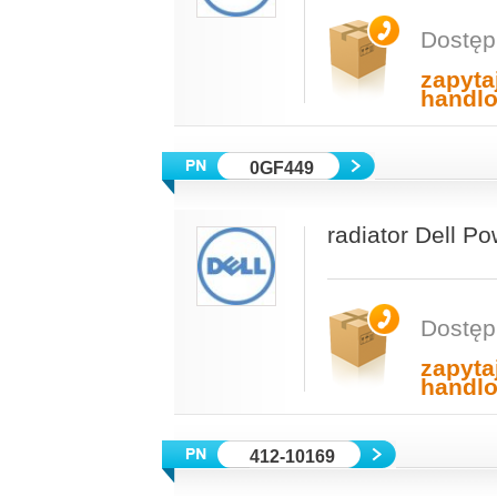
Dostęp
zapyta
handl
0GF449
radiator Dell P
Dostęp
zapyta
handl
412-10169