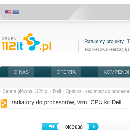
Ratujemy projekty IT
ekspresową realizacją i
O NAS
OFERTA
KOMPEND
Strona główna 112it.pl
Dell
Options
radiatory do procesor
radiatory do procesorów, vrm, CPU kit Dell
0KC038