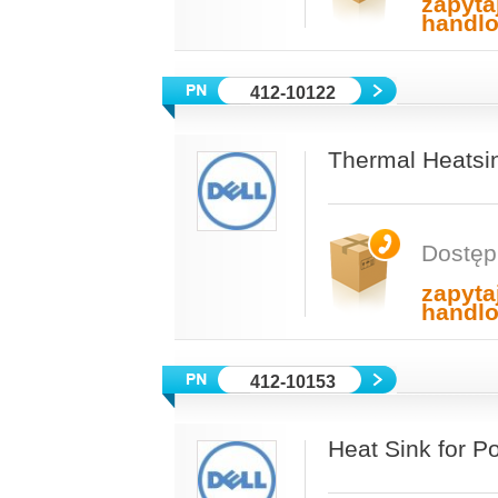
zapyta
handl
412-10122
Thermal Heatsi
Dostęp
zapyta
handl
412-10153
Heat Sink for 