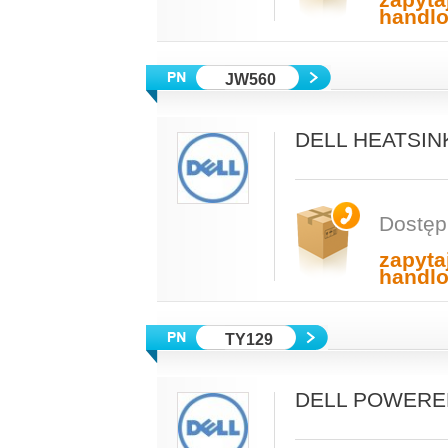
zapyta
handl
JW560
DELL HEATSIN
Dostęp
zapyta
handl
TY129
DELL POWERE