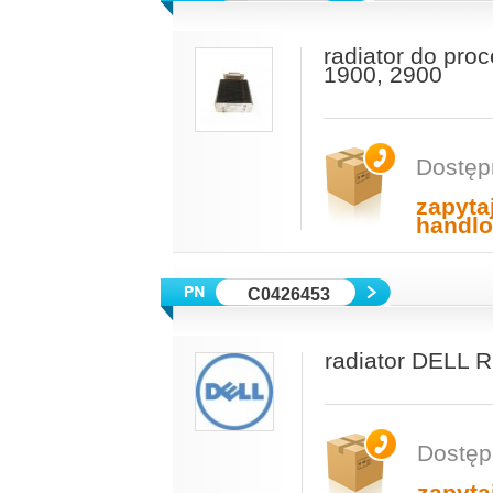
radiator do pro
1900, 2900
Dostęp
zapyta
handl
C0426453
radiator DELL R
Dostęp