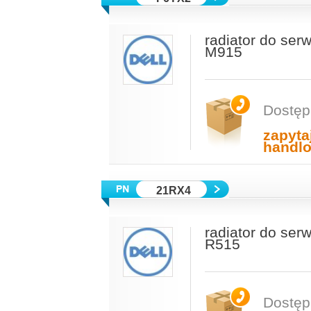
radiator do se
M915
Dostęp
zapyta
handl
21RX4
radiator do se
R515
Dostęp