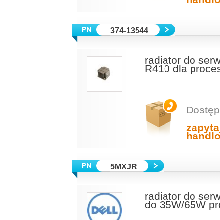
handl
374-13544
radiator do se
R410 dla proces
Dostęp
zapyta
handl
5MXJR
radiator do ser
do 35W/65W pr