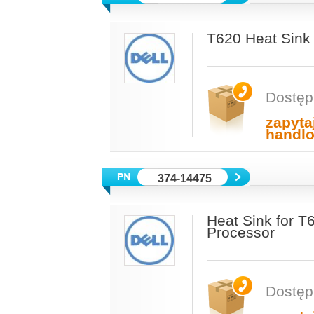
T620 Heat Sink
Dostęp
zapyta
handl
374-14475
Heat Sink for T
Processor
Dostęp