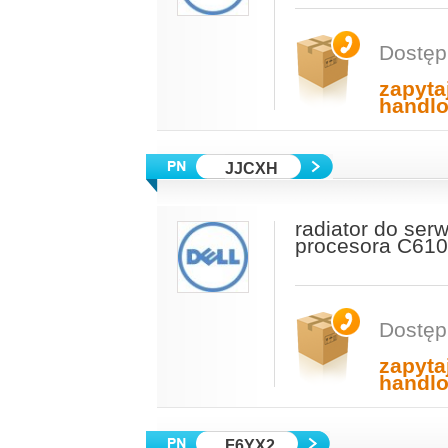
Dostęp
zapyta
handl
JJCXH
radiator do ser
procesora C61
Dostęp
zapyta
handl
F6YX2