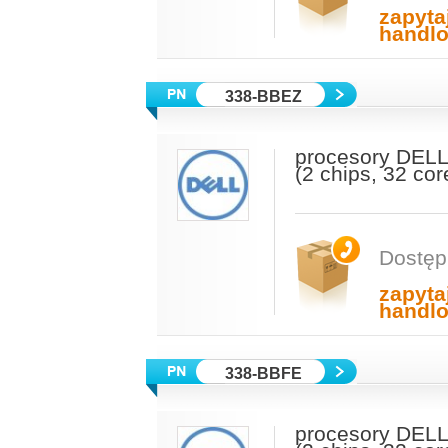
zapyta
handl
338-BBEZ
procesory DELL
(2 chips, 32 co
Dostęp
zapyta
handl
338-BBFE
procesory DELL