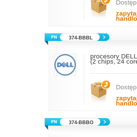
Dostęp
zapyta
handl
374-BBBL
procesory DELL
(2 chips, 24 co
Dostęp
zapyta
handl
374-BBBO