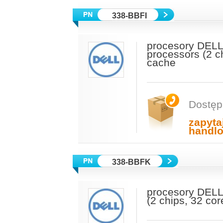
338-BBFI
procesory DELL
processors (2 c
cache
Dostęp
zapyta
handl
338-BBFK
procesory DELL
(2 chips, 32 co