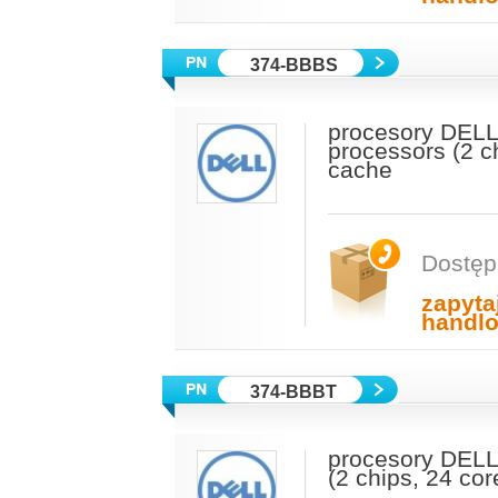
374-BBBS
procesory DELL
processors (2 c
cache
Dostęp
zapyta
handl
374-BBBT
procesory DELL
(2 chips, 24 co