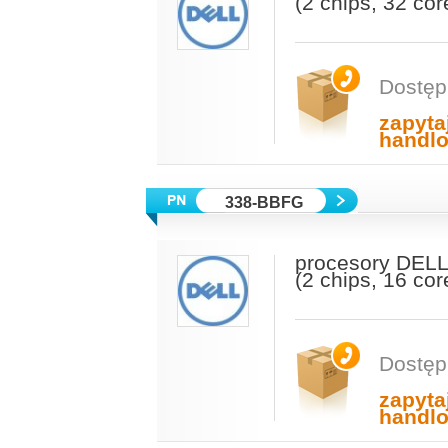
(2 chips, 32 co
Dostęp
zapyta
handl
338-BBFG
procesory DELL
(2 chips, 16 co
Dostęp
zapyta
handl