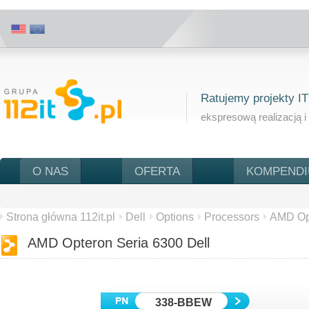
Ratujemy projekty IT
ekspresową realizacją i
O NAS
OFERTA
KOMPEND
Strona główna 112it.pl
Dell
Options
Processors
AMD Opt
AMD Opteron Seria 6300 Dell
338-BBEW