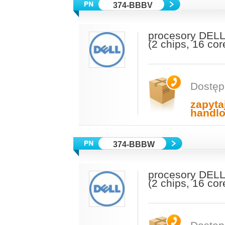
374-BBBV
procesory DELL
(2 chips, 16 co
Dostęp
zapyta
handl
374-BBBW
procesory DELL
(2 chips, 16 co