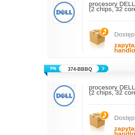
procesory DELL
(2 chips, 32 co
Dostęp
zapyta
handl
374-BBBQ
procesory DELL
(2 chips, 32 co
Dostęp
zapyta
handl