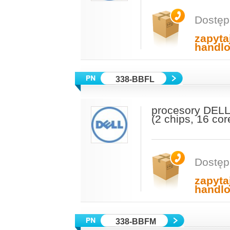
Dostęp
zapyta
handl
338-BBFL
procesory DELL
(2 chips, 16 co
Dostęp
zapyta
handl
338-BBFM