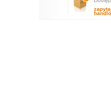
Dostęp
zapyta
handl