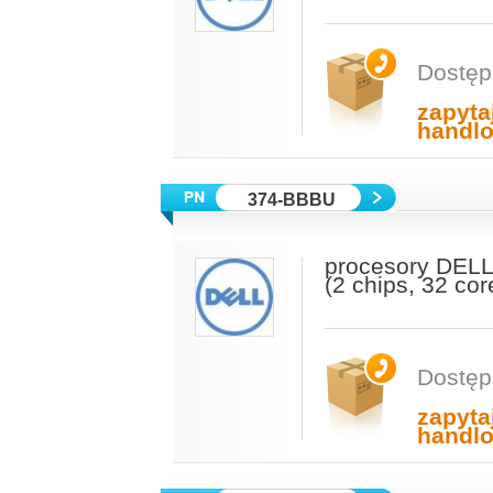
Dostęp
zapyta
handl
374-BBBU
procesory DELL
(2 chips, 32 co
Dostęp
zapyta
handl