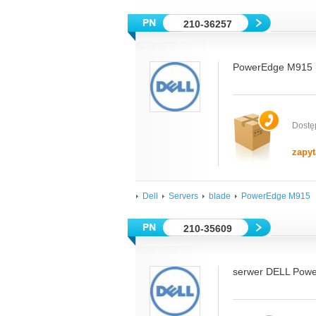
210-36257
PowerEdge M915 B
Dostę
zapyt
Dell
Servers
blade
PowerEdge M915
210-35609
serwer DELL Powe