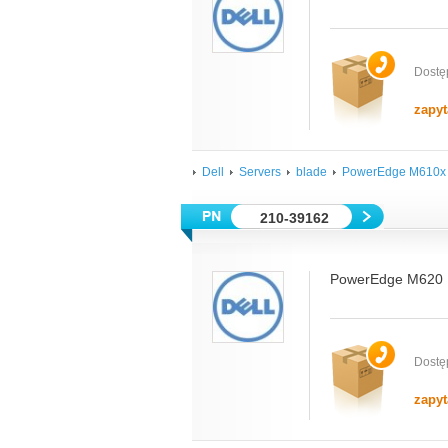
Dostę
zapyt
Dell
Servers
blade
PowerEdge M610x
210-39162
PowerEdge M620 B
Dostę
zapyt