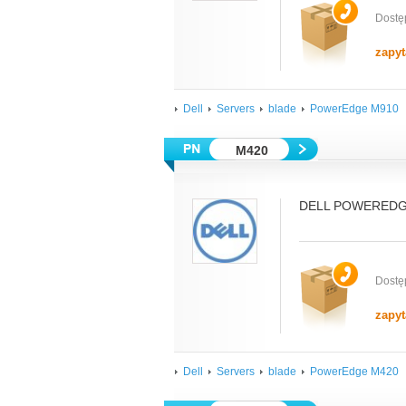
Dostę
zapyt
Dell
Servers
blade
PowerEdge M910
M420
DELL POWEREDGE
Dostę
zapyt
Dell
Servers
blade
PowerEdge M420