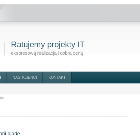
Ratujemy projekty IT
ekspresową realizacją i dobrą ceną
M
NASI KLIENCI
KONTAKT
ade
orii
blade