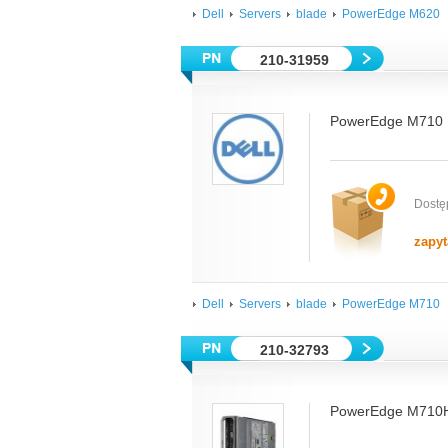
Dell
Servers
blade
PowerEdge M620
210-31959
PowerEdge M710 
Dostę
zapyt
Dell
Servers
blade
PowerEdge M710
210-32793
PowerEdge M710H