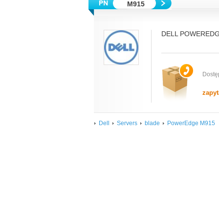
M915
DELL POWEREDGE
Dostę
zapyt
Dell
Servers
blade
PowerEdge M915