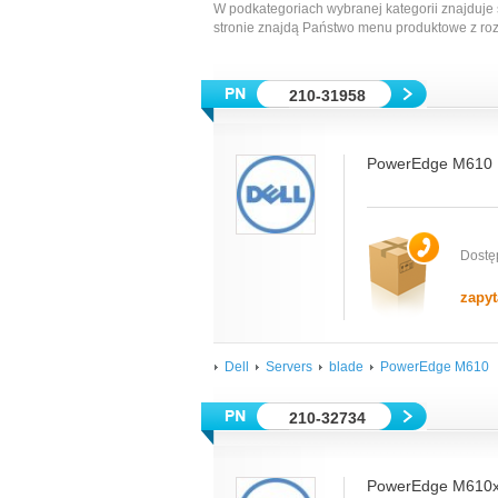
W podkategoriach wybranej kategorii znajduje 
stronie znajdą Państwo menu produktowe z ro
210-31958
PowerEdge M610 
Dostę
zapyt
Dell
Servers
blade
PowerEdge M610
210-32734
PowerEdge M610x