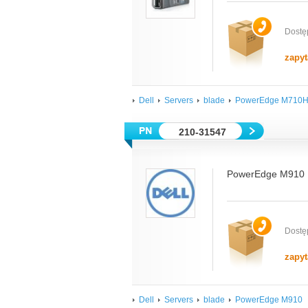
Dostę
zapyt
Dell
Servers
blade
PowerEdge M710
210-31547
PowerEdge M910 
Dostę
zapyt
Dell
Servers
blade
PowerEdge M910