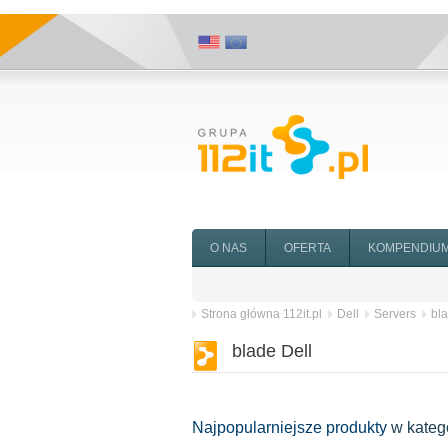
O NAS
OFERTA
KOMPENDIU
Strona główna 112it.pl
Dell
Servers
bl
blade Dell
Najpopularniejsze produkty
w kateg