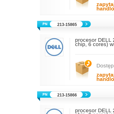
zapyta
handl
213-15865
procesor DELL 
chip, 6 cores) 
Dostęp
zapyta
handl
213-15866
procesor DELL 