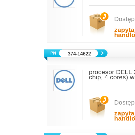
Dostęp
zapyta
handl
374-14622
procesor DELL 
chip, 4 cores) 
Dostęp
zapyta
handl