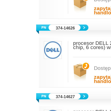
zapyta
handl
374-14626
procesor DELL 
chip, 6 cores) 
Dostęp
zapyta
handl
374-14627