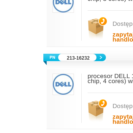
Dostęp
zapyta
handl
213-16232
procesor DELL 
chip, 4 cores) 
Dostęp
zapyta
handl