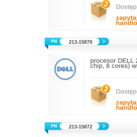
Dostęp
zapyta
handl
213-15870
procesor DELL 
chip, 8 cores) 
Dostęp
zapyta
handl
213-15872