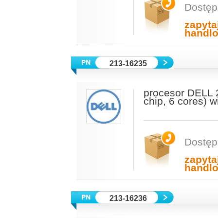
Dostęp
zapyta
handl
213-16235
procesor DELL 
chip, 6 cores) 
Dostęp
zapyta
handl
213-16236