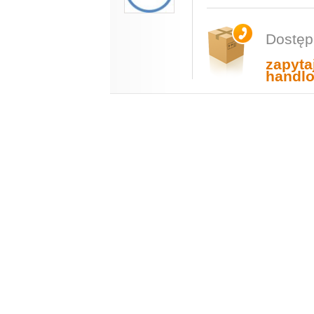
Dostęp
zapyta
handl