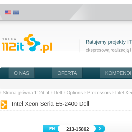
Ratujemy projekty IT
ekspresową realizacją i
O NAS
OFERTA
KOMPEND
Strona główna 112it.pl
Dell
Options
Processors
Intel X
Intel Xeon Seria E5-2400 Dell
213-15862