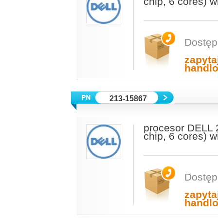
chip, 6 cores) 
Dostęp
zapyta
handl
213-15867
procesor DELL 
chip, 6 cores) 
Dostęp
zapyta
handl