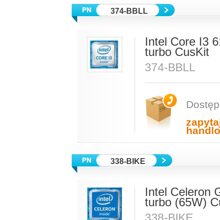
374-BBLL
Intel Core I3
turbo CusKit
374-BBLL
Dostęp
zapyta
handl
338-BIKE
Intel Celeron
turbo (65W) C
338-BIKE