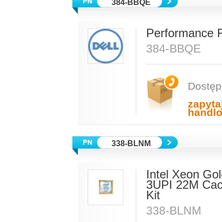
384-BBQE
Performance 
384-BBQE
Dostęp
zapyta
handl
338-BLNM
Intel Xeon Go
3UPI 22M Cac
Kit
338-BLNM