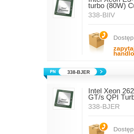
turbo (80W) C
338-BIIV
Dostęp
zapyta
handl
338-BJER
Intel Xeon 26
GT/s QPI Tur
338-BJER
Dostęp