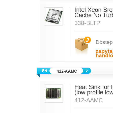
Intel Xeon Br
Cache No Tur
338-BLTP
Dostęp
zapyta
handl
412-AAMC
Heat Sink fo
(low profile l
412-AAMC