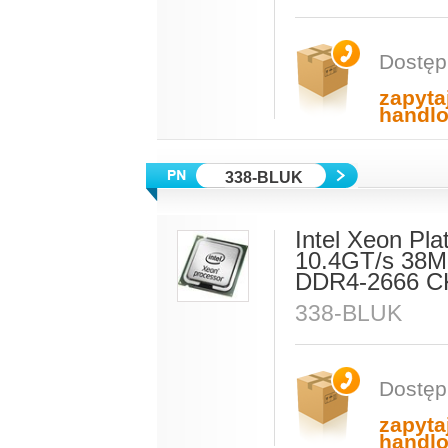
Dostęp
zapyta
handl
338-BLUK
Intel Xeon Pl
10.4GT/s 38M
DDR4-2666 C
338-BLUK
Dostęp
zapyta
handl