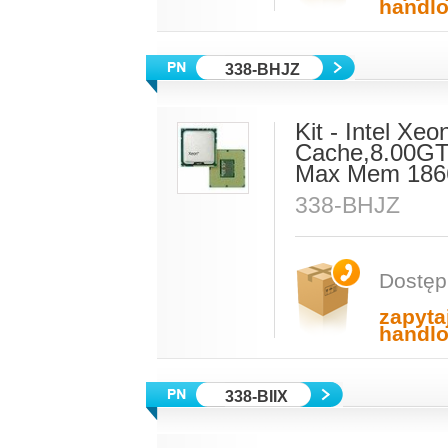
handl
338-BHJZ
Kit - Intel X
Cache,8.00GT
Max Mem 186
338-BHJZ
Dostęp
zapyta
handl
338-BIIX