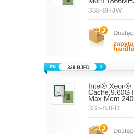
Mem 1866MH
338-BHJW
Dostęp
zapyta
handl
338-BJFD
Intel® Xeon®
Cache,9.60GT
Max Mem 2400
338-BJFD
Dostęp