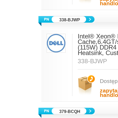
handl
338-BJWP
Intel® Xeon®
Cache,6.4GT/
(115W) DDR4 
Heatsink, Cust
338-BJWP
Dostęp
zapyta
handl
379-BCQH