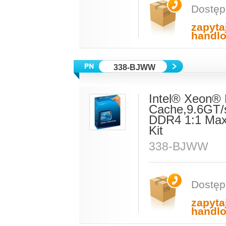
Dostęp
zapyta
handl
338-BJWW
Intel® Xeon®
Cache,9.6GT/
DDR4 1:1 Max
Kit
338-BJWW
Dostęp
zapyta
handl