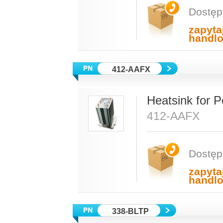
Dostęp
zapyta
handl
412-AAFX
Heatsink for 
412-AAFX
Dostęp
zapyta
handl
338-BLTP