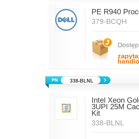
PE R940 Proc
379-BCQH
Dostęp
zapyta
handl
338-BLNL
Intel Xeon Go
3UPI 25M Cac
Kit
338-BLNL