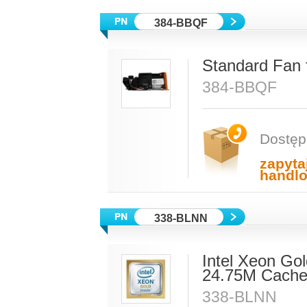
384-BBQF
Standard Fan
384-BBQF
Dostęp
zapyta
handl
338-BLNN
Intel Xeon Go
24.75M Cache
338-BLNN