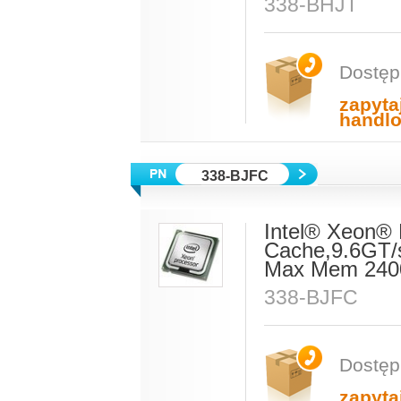
338-BHJT
Dostęp
zapyta
handl
338-BJFC
Intel® Xeon®
Cache,9.6GT/
Max Mem 2400
338-BJFC
Dostęp
zapyta