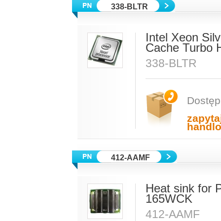
338-BLTR
Intel Xeon Si
Cache Turbo 
338-BLTR
Dostęp
zapyta
handl
412-AAMF
Heat sink for
165WCK
412-AAMF