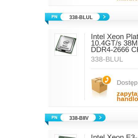
338-BLUL
Intel Xeon Pl
10.4GT/s 38M
DDR4-2666 C
338-BLUL
Dostęp
zapyta
handl
338-BIIV
Intel Xeon E3