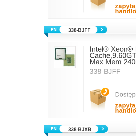
zapyta
handl
338-BJFF
Intel® Xeon®
Cache,9.60GT
Max Mem 2400
338-BJFF
Dostęp
zapyta
handl
338-BJXB