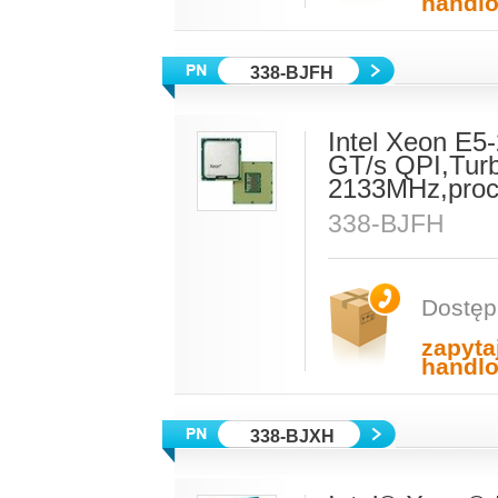
handl
338-BJFH
Intel Xeon E5
GT/s QPI,Tur
2133MHz,proce
338-BJFH
Dostęp
zapyta
handl
338-BJXH