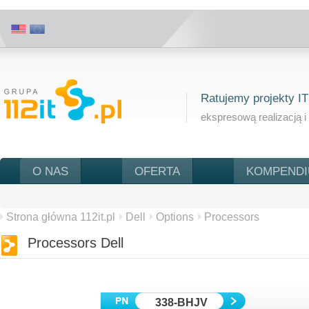
Ratujemy projekty IT
ekspresową realizacją i
O NAS
OFERTA
KOMPEND
Strona główna 112it.pl
Dell
Options
Processors
Processors Dell
338-BHJV