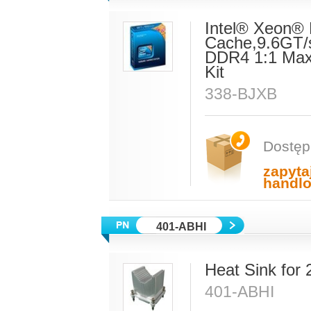
Intel® Xeon®
Cache,9.6GT/
DDR4 1:1 Max
Kit
338-BJXB
Dostęp
zapyta
handl
401-ABHI
Heat Sink for
401-ABHI