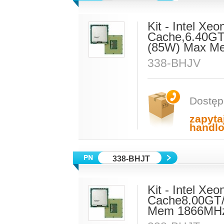
Kit - Intel X
Cache,6.40GT
(85W) Max M
338-BHJV
Dostęp
zapyta
handl
338-BHJT
Kit - Intel X
Cache8.00GT
Mem 1866MH