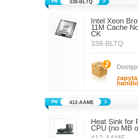
338-BLTQ
Intel Xeon Br
11M Cache No
CK
338-BLTQ
Dostęp
zapyta
handl
412-AAME
Heat Sink for
CPU (no MB 
412-AAME