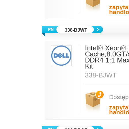
zapyta
handl
338-BJWT
Intel® Xeon®
Cache,8.0GT/
DDR4 1:1 Max
Kit
338-BJWT
Dostęp
zapyta
handl