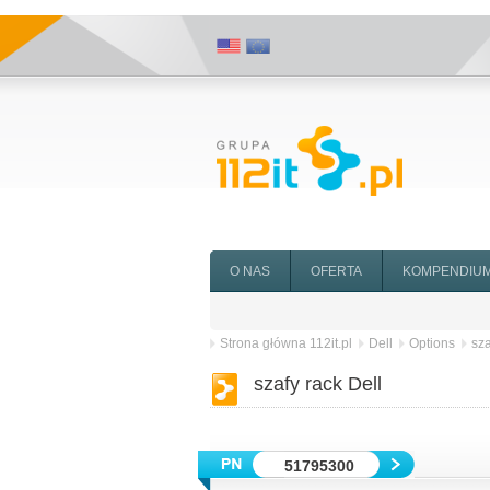
O NAS
OFERTA
KOMPENDIU
Strona główna 112it.pl
Dell
Options
sza
szafy rack Dell
51795300