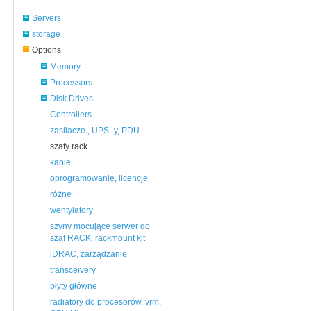
Servers
storage
Options
Memory
Processors
Disk Drives
Controllers
zasilacze , UPS -y, PDU
szafy rack
kable
oprogramowanie, licencje
różne
wentylatory
szyny mocujące serwer do
szaf RACK, rackmount kit
iDRAC, zarządzanie
transceivery
płyty główne
radiatory do procesorów, vrm,