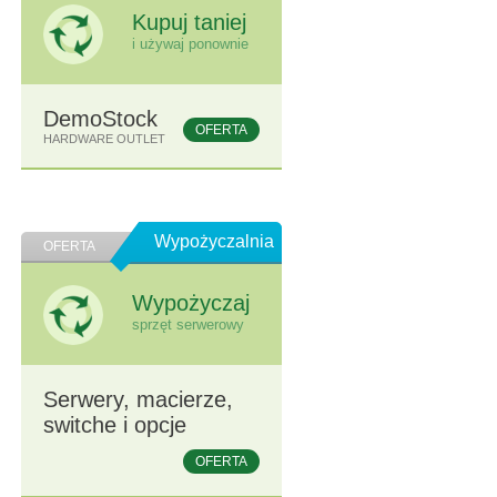
Kupuj taniej
i używaj ponownie
DemoStock
OFERTA
HARDWARE OUTLET
Wypożyczalnia
OFERTA
Wypożyczaj
sprzęt serwerowy
Serwery, macierze,
switche i opcje
OFERTA