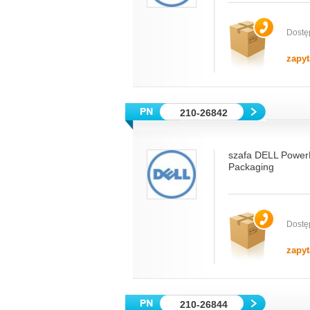
Dostę
zapyt
210-26842
szafa DELL Power
Packaging
Dostę
zapyt
210-26844