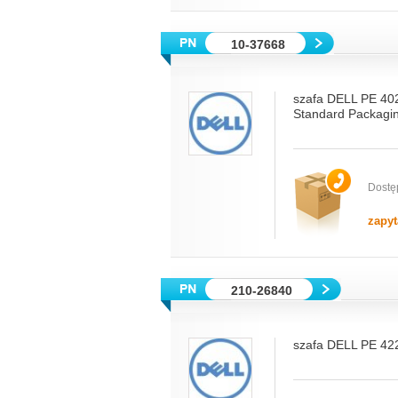
10-37668
szafa DELL PE 40
Standard Packagi
Dostę
zapyt
210-26840
szafa DELL PE 422