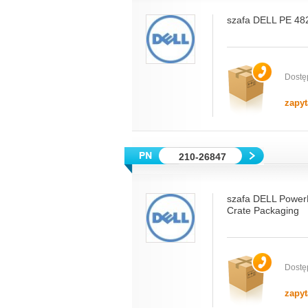
szafa DELL PE 482
Dostę
zapyt
210-26847
szafa DELL Power
Crate Packaging
Dostę
zapyt