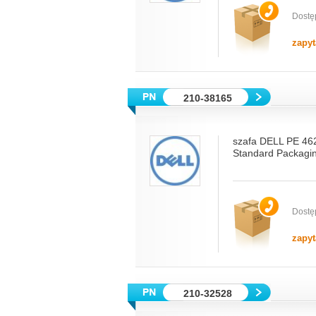
Dostę
zapyt
210-38165
szafa DELL PE 46
Standard Packagi
Dostę
zapyt
210-32528