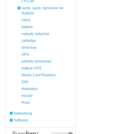
CPU kit
ramki, sanki, kieszenie do
dysków
risery
baterie
napędy optyczne
cartridge
drive bay
GPU
pakiety serwisowe
baterie UPS
Media Card Readers
IOM
klawiatury
myszki
Riser
Networking
Software