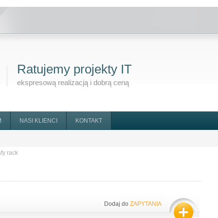
Ratujemy projekty IT
ekspresową realizacją i dobrą ceną
M
NASI KLIENCI
KONTAKT
fy rack
Dodaj do
ZAPYTANIA