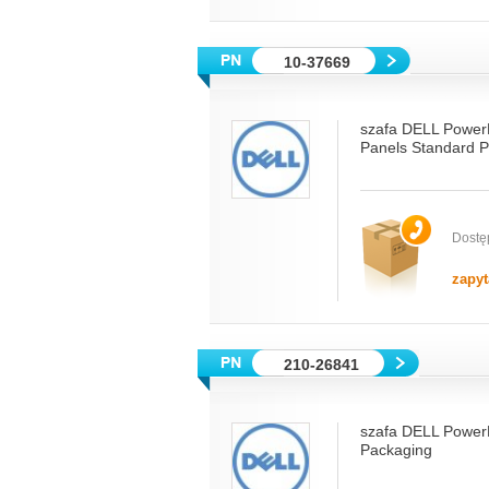
10-37669
szafa DELL Power
Panels Standard 
Dostę
zapyt
210-26841
szafa DELL Power
Packaging