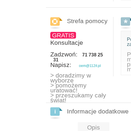
Strefa pomocy
GRATIS
P
Konsultacje
z
Zadzwoń:
P
71 738 25
m
31
p
Napisz:
oem@112it.pl
m
> doradzimy w
wyborze
> pomożemy
uratować!
> przeszukamy cały
świat!
Informacje dodatkowe
Opis