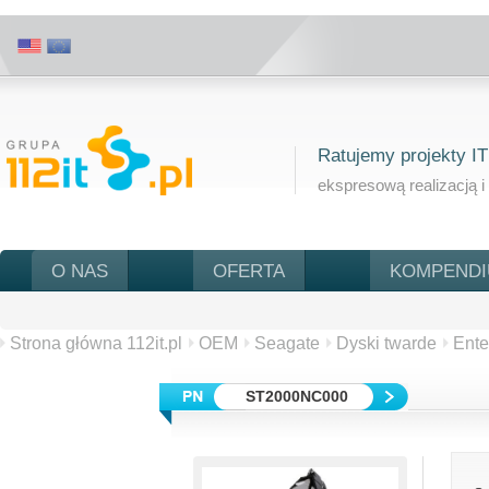
Ratujemy projekty IT
ekspresową realizacją i
O NAS
OFERTA
KOMPEND
Strona główna 112it.pl
OEM
Seagate
Dyski twarde
Ente
ST2000NC000