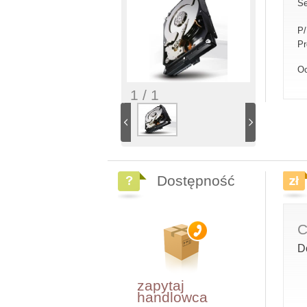
Se
P
Pr
Oc
1 / 1
Dostępność
C
D
zapytaj
handlowca